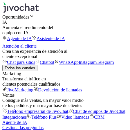
Oportunidades
IA
Aumenta el rendimiento del
equipo con IA
Agente de IA
Asistente de IA
Atención al cliente
Crea una experiencia de atención al
cliente excepcional
Chat para sitios
Chatbot
WhatsApp
Instagram
Telegram
Todos los canales
Marketing
Transforma el tráfico en
clientes potenciales cualificados
JivoMarketing
Devolución de llamadas
Ventas
Consigue más ventas, un mayor valor medio
de los pedidos y una mayor base de clientes
Teléfono empresarial de JivoChat
Chat de equipos de JivoChat
Integraciones
Teléfono Plus
Video llamadas
CRM
Agente de IA
Gestiona las preguntas