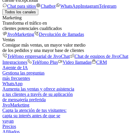
cliente excepcional
Chat para sitios
Chatbot
WhatsApp
Instagram
Telegram
Todos los canales
Marketing
Transforma el tráfico en
clientes potenciales cualificados
JivoMarketing
Devolución de llamadas
Ventas
Consigue más ventas, un mayor valor medio
de los pedidos y una mayor base de clientes
Teléfono empresarial de JivoChat
Chat de equipos de JivoChat
Integraciones
Teléfono Plus
Video llamadas
CRM
Agente de IA
Gestiona las preguntas
más frecuentes
WhatsApp
Aumenta las ventas y ofrece asistencia
a tus clientes a través de su aplicación
de mensajería preferida
JivoMarketing
Capta la atención de tus visitantes:
capta su interés antes de que se
vayan
Precios
Afiliados