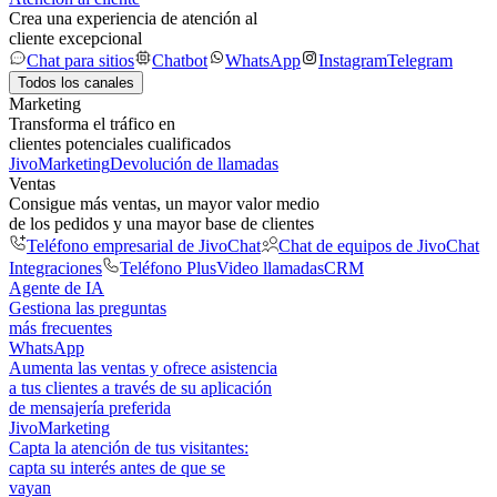
Crea una experiencia de atención al
cliente excepcional
Chat para sitios
Chatbot
WhatsApp
Instagram
Telegram
Todos los canales
Marketing
Transforma el tráfico en
clientes potenciales cualificados
JivoMarketing
Devolución de llamadas
Ventas
Consigue más ventas, un mayor valor medio
de los pedidos y una mayor base de clientes
Teléfono empresarial de JivoChat
Chat de equipos de JivoChat
Integraciones
Teléfono Plus
Video llamadas
CRM
Agente de IA
Gestiona las preguntas
más frecuentes
WhatsApp
Aumenta las ventas y ofrece asistencia
a tus clientes a través de su aplicación
de mensajería preferida
JivoMarketing
Capta la atención de tus visitantes:
capta su interés antes de que se
vayan