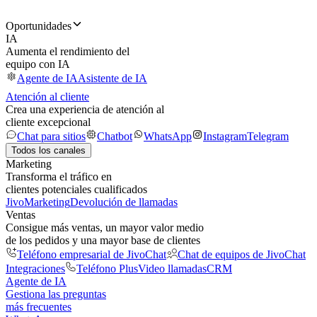
Oportunidades
IA
Aumenta el rendimiento del
equipo con IA
Agente de IA
Asistente de IA
Atención al cliente
Crea una experiencia de atención al
cliente excepcional
Chat para sitios
Chatbot
WhatsApp
Instagram
Telegram
Todos los canales
Marketing
Transforma el tráfico en
clientes potenciales cualificados
JivoMarketing
Devolución de llamadas
Ventas
Consigue más ventas, un mayor valor medio
de los pedidos y una mayor base de clientes
Teléfono empresarial de JivoChat
Chat de equipos de JivoChat
Integraciones
Teléfono Plus
Video llamadas
CRM
Agente de IA
Gestiona las preguntas
más frecuentes