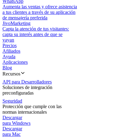
WhatsApp
Aumenta las ventas y ofrece asistencia
a tus clientes a través de su aplicación
de mensajería preferida
JivoMarketing
Capta la atención de tus visitantes:
capta su interés antes de que se
vayan
Precios
Afiliados
Ayuda
Aplicaciones
Blog
Recursos
API para Desarrolladores
Soluciones de integración
preconfiguradas
Seguridad
Protección que cumple con las
normas internacionales
Descargar
para Windows
Descargar
para Mac