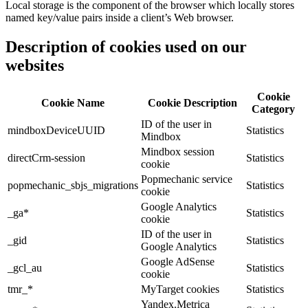
Local storage is the component of the browser which locally stores
named key/value pairs inside a client’s Web browser.
Description of cookies used on our
websites
Cookie
Cookie Name
Cookie Description
Category
ID of the user in
mindboxDeviceUUID
Statistics
Mindbox
Mindbox session
directCrm-session
Statistics
cookie
Popmechanic service
popmechanic_sbjs_migrations
Statistics
cookie
Google Analytics
_ga*
Statistics
cookie
ID of the user in
_gid
Statistics
Google Analytics
Google AdSense
_gcl_au
Statistics
cookie
tmr_*
MyTarget cookies
Statistics
Yandex.Metrica