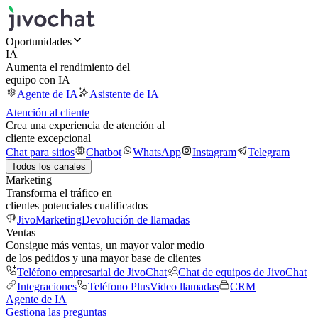
Oportunidades
IA
Aumenta el rendimiento del
equipo con IA
Agente de IA
Asistente de IA
Atención al cliente
Crea una experiencia de atención al
cliente excepcional
Chat para sitios
Chatbot
WhatsApp
Instagram
Telegram
Todos los canales
Marketing
Transforma el tráfico en
clientes potenciales cualificados
JivoMarketing
Devolución de llamadas
Ventas
Consigue más ventas, un mayor valor medio
de los pedidos y una mayor base de clientes
Teléfono empresarial de JivoChat
Chat de equipos de JivoChat
Integraciones
Teléfono Plus
Video llamadas
CRM
Agente de IA
Gestiona las preguntas