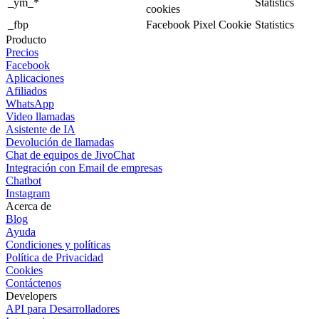
_ym_*
Statistics
cookies
_fbp
Facebook Pixel Cookie
Statistics
Producto
Precios
Facebook
Aplicaciones
Afiliados
WhatsApp
Video llamadas
Asistente de IA
Devolución de llamadas
Chat de equipos de JivoChat
Integración con Email de empresas
Chatbot
Instagram
Acerca de
Blog
Ayuda
Condiciones y políticas
Política de Privacidad
Cookies
Contáctenos
Developers
API para Desarrolladores