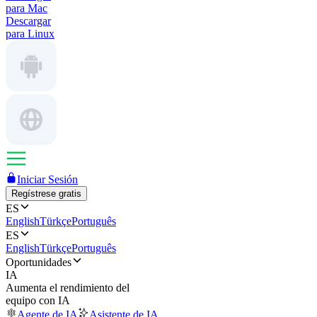
para Mac
Descargar
para Linux
Iniciar Sesión
Regístrese gratis
ES
English
Türkçe
Português
ES
English
Türkçe
Português
Oportunidades
IA
Aumenta el rendimiento del
equipo con IA
Agente de IA
Asistente de IA