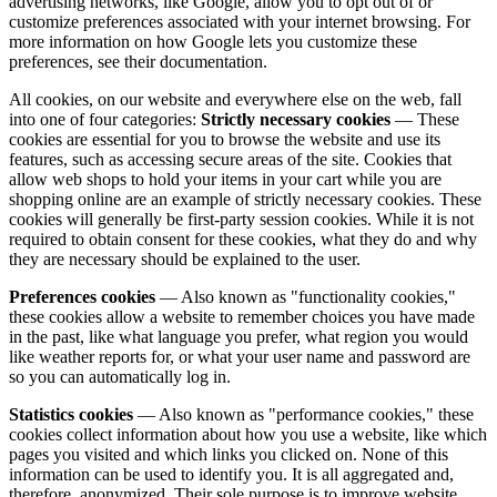
advertising networks, like Google, allow you to opt out of or
customize preferences associated with your internet browsing. For
more information on how Google lets you customize these
preferences, see their documentation.
All cookies, on our website and everywhere else on the web, fall
into one of four categories:
Strictly necessary cookies
— These
cookies are essential for you to browse the website and use its
features, such as accessing secure areas of the site. Cookies that
allow web shops to hold your items in your cart while you are
shopping online are an example of strictly necessary cookies. These
cookies will generally be first-party session cookies. While it is not
required to obtain consent for these cookies, what they do and why
they are necessary should be explained to the user.
Preferences cookies
— Also known as "functionality cookies,"
these cookies allow a website to remember choices you have made
in the past, like what language you prefer, what region you would
like weather reports for, or what your user name and password are
so you can automatically log in.
Statistics cookies
— Also known as "performance cookies," these
cookies collect information about how you use a website, like which
pages you visited and which links you clicked on. None of this
information can be used to identify you. It is all aggregated and,
therefore, anonymized. Their sole purpose is to improve website