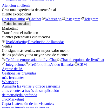
Atención al cliente
Crea una experiencia de atención al
cliente excepcional
Chat para sitios
Chatbot
WhatsApp
Instagram
Telegram
Todos los canales
Marketing
Transforma el tráfico en
clientes potenciales cualificados
JivoMarketing
Devolución de llamadas
Ventas
Consigue más ventas, un mayor valor medio
de los pedidos y una mayor base de clientes
Teléfono empresarial de JivoChat
Chat de equipos de JivoChat
Integraciones
Teléfono Plus
Video llamadas
CRM
Agente de IA
Gestiona las preguntas
más frecuentes
WhatsApp
Aumenta las ventas y ofrece asistencia
a tus clientes a través de su aplicación
de mensajería preferida
JivoMarketing
Capta la atención de tus visitantes:
capta su interés antes de que se