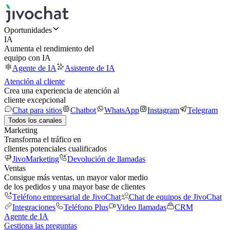
Oportunidades
IA
Aumenta el rendimiento del
equipo con IA
Agente de IA
Asistente de IA
Atención al cliente
Crea una experiencia de atención al
cliente excepcional
Chat para sitios
Chatbot
WhatsApp
Instagram
Telegram
Todos los canales
Marketing
Transforma el tráfico en
clientes potenciales cualificados
JivoMarketing
Devolución de llamadas
Ventas
Consigue más ventas, un mayor valor medio
de los pedidos y una mayor base de clientes
Teléfono empresarial de JivoChat
Chat de equipos de JivoChat
Integraciones
Teléfono Plus
Video llamadas
CRM
Agente de IA
Gestiona las preguntas