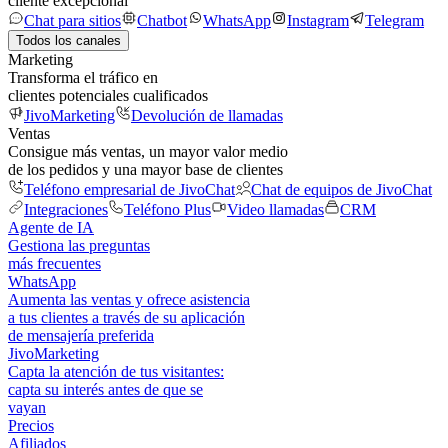
cliente excepcional
Chat para sitios
Chatbot
WhatsApp
Instagram
Telegram
Todos los canales
Marketing
Transforma el tráfico en
clientes potenciales cualificados
JivoMarketing
Devolución de llamadas
Ventas
Consigue más ventas, un mayor valor medio
de los pedidos y una mayor base de clientes
Teléfono empresarial de JivoChat
Chat de equipos de JivoChat
Integraciones
Teléfono Plus
Video llamadas
CRM
Agente de IA
Gestiona las preguntas
más frecuentes
WhatsApp
Aumenta las ventas y ofrece asistencia
a tus clientes a través de su aplicación
de mensajería preferida
JivoMarketing
Capta la atención de tus visitantes:
capta su interés antes de que se
vayan
Precios
Afiliados