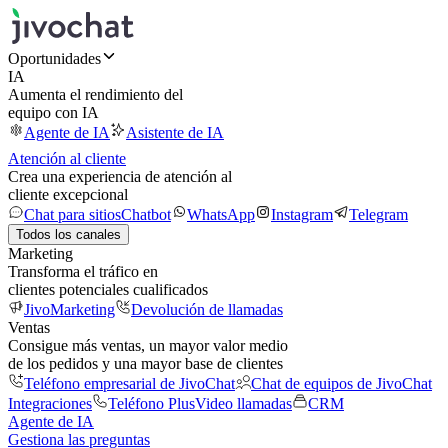
Oportunidades
IA
Aumenta el rendimiento del
equipo con IA
Agente de IA
Asistente de IA
Atención al cliente
Crea una experiencia de atención al
cliente excepcional
Chat para sitios
Chatbot
WhatsApp
Instagram
Telegram
Todos los canales
Marketing
Transforma el tráfico en
clientes potenciales cualificados
JivoMarketing
Devolución de llamadas
Ventas
Consigue más ventas, un mayor valor medio
de los pedidos y una mayor base de clientes
Teléfono empresarial de JivoChat
Chat de equipos de JivoChat
Integraciones
Teléfono Plus
Video llamadas
CRM
Agente de IA
Gestiona las preguntas