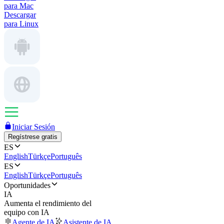
para Mac
Descargar
para Linux
Iniciar Sesión
Regístrese gratis
ES
English
Türkçe
Português
ES
English
Türkçe
Português
Oportunidades
IA
Aumenta el rendimiento del
equipo con IA
Agente de IA
Asistente de IA