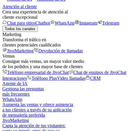
Atención al cliente
Crea una experiencia de atención al
cliente excepcional
Chat para sitios
Chatbot
WhatsApp
Instagram
Telegram
Todos los canales
Marketing
Transforma el tráfico en
clientes potenciales cualificados
JivoMarketing
Devolución de llamadas
Ventas
Consigue más ventas, un mayor valor medio
de los pedidos y una mayor base de clientes
Teléfono empresarial de JivoChat
Chat de equipos de JivoChat
Integraciones
Teléfono Plus
Video llamadas
CRM
Agente de IA
Gestiona las preguntas
más frecuentes
WhatsApp
Aumenta las ventas y ofrece asistencia
a tus clientes a través de su aplicación
de mensajería preferida
JivoMarketing
Capta la atención de tus visitantes:
capta su interés antes de que se