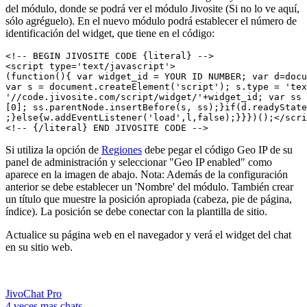
del módulo, donde se podrá ver el módulo Jivosite (Si no lo ve aquí,
sólo agréguelo). En el nuevo módulo podrá establecer el número de
identificación del widget, que tiene en el código:
<!-- BEGIN JIVOSITE CODE {literal} -->

<script type='text/javascript'>

(function(){ var widget_id = YOUR ID NUMBER; var d=docu
var s = document.createElement('script'); s.type = 'tex
'//code.jivosite.com/script/widget/'+widget_id; var ss 
[0]; ss.parentNode.insertBefore(s, ss);}if(d.readyState
;}else{w.addEventListener('load',l,false);}}})();</scri
Si utiliza la opción de
Regiones
debe pegar el código Geo IP de su
panel de administración y seleccionar "Geo IP enabled" como
aparece en la imagen de abajo. Nota: Además de la configuración
anterior se debe establecer un 'Nombre' del módulo. También crear
un título que muestre la posición apropiada (cabeza, pie de página,
índice). La posición se debe conectar con la plantilla de sitio.
Actualice su página web en el navegador y verá el widget del chat
en su sitio web.
JivoChat Pro
4 veces mas chats