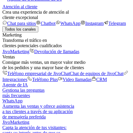
Atención al cliente
Crea una experiencia de atención al
cliente excepcional
Chat para sitios
Chatbot
WhatsApp
Instagram
Telegram
Todos los canales
Marketing
Transforma el tráfico en
clientes potenciales cualificados
JivoMarketing
Devolución de llamadas
Ventas
Consigue más ventas, un mayor valor medio
de los pedidos y una mayor base de clientes
Teléfono empresarial de JivoChat
Chat de equipos de JivoChat
Integraciones
Teléfono Plus
Video llamadas
CRM
Agente de IA
Gestiona las preguntas
más frecuentes
WhatsApp
Aumenta las ventas y ofrece asistencia
a tus clientes a través de su aplicación
de mensajería preferida
JivoMarketing
Capta la atención de tus visitantes:
capta su interés antes de que se