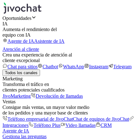
Oportunidades
IA
Aumenta el rendimiento del
equipo con IA
Agente de IA
Asistente de IA
Atención al cliente
Crea una experiencia de atención al
cliente excepcional
Chat para sitios
Chatbot
WhatsApp
Instagram
Telegram
Todos los canales
Marketing
Transforma el tráfico en
clientes potenciales cualificados
JivoMarketing
Devolución de llamadas
Ventas
Consigue más ventas, un mayor valor medio
de los pedidos y una mayor base de clientes
Teléfono empresarial de JivoChat
Chat de equipos de JivoChat
Integraciones
Teléfono Plus
Video llamadas
CRM
Agente de IA
Gestiona las preguntas