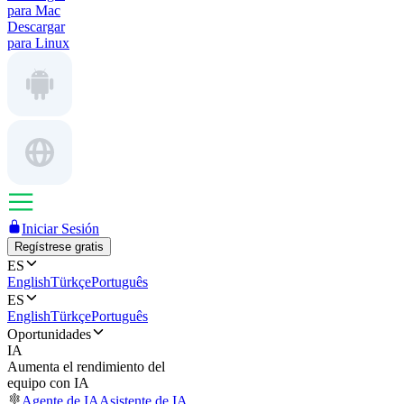
para Mac
Descargar
para Linux
Iniciar Sesión
Regístrese gratis
ES
English
Türkçe
Português
ES
English
Türkçe
Português
Oportunidades
IA
Aumenta el rendimiento del
equipo con IA
Agente de IA
Asistente de IA