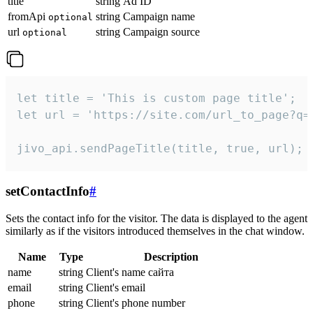
title
string
Ad ID
fromApi
string
Campaign name
optional
url
string
Campaign source
optional
let title = 'This is custom page title';

let url = 'https://site.com/url_to_page?q=p
jivo_api.sendPageTitle(title, true, url);
setContactInfo
#
Sets the contact info for the visitor. The data is displayed to the agent
similarly as if the visitors introduced themselves in the chat window.
Name
Type
Description
name
string
Client's name сайта
email
string
Client's email
phone
string
Client's phone number