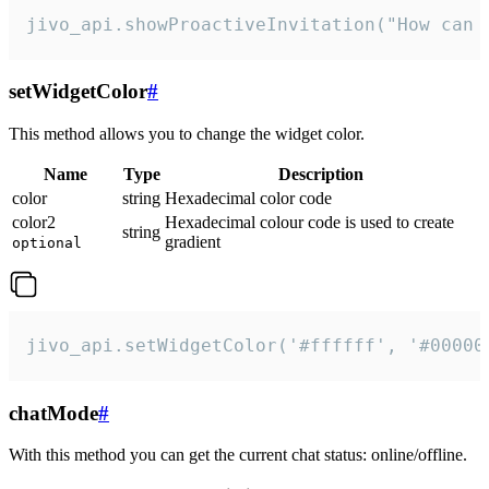
jivo_api.showProactiveInvitation("How can 
setWidgetColor
#
This method allows you to change the widget color.
Name
Type
Description
color
string
Hexadecimal color code
color2
Hexadecimal colour code is used to create
string
gradient
optional
jivo_api.setWidgetColor('#ffffff', '#00000
chatMode
#
With this method you can get the current chat status: online/offline.