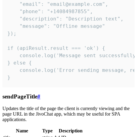
    "email": "email@example.com",

    "phone": "+14084987855",

    "description": "Description text",

    "message": "Offline message"

});

if (apiResult.result === 'ok') {

    console.log('Message sent successfully'
} else {

    console.log('Error sending message, rea
}
sendPageTitle
#
Updates the title of the page the client is currently viewing and the
page URL in the JivoChat app, which may be useful for SPA
applications.
Name
Type
Description