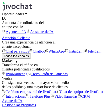
Oportunidades
IA
Aumenta el rendimiento del
equipo con IA
Agente de IA
Asistente de IA
Atención al cliente
Crea una experiencia de atención al
cliente excepcional
Chat para sitios
Chatbot
WhatsApp
Instagram
Telegram
Todos los canales
Marketing
Transforma el tráfico en
clientes potenciales cualificados
JivoMarketing
Devolución de llamadas
Ventas
Consigue más ventas, un mayor valor medio
de los pedidos y una mayor base de clientes
Teléfono empresarial de JivoChat
Chat de equipos de JivoChat
Integraciones
Teléfono Plus
Video llamadas
CRM
Agente de IA
Gestiona las preguntas