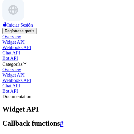
Iniciar Sesión
Regístrese gratis
Overview
Widget API
Webhooks API
Chat API
Bot API
Categorías
Overview
Widget API
Webhooks API
Chat API
Bot API
Documentation
Widget API
Callback functions
#