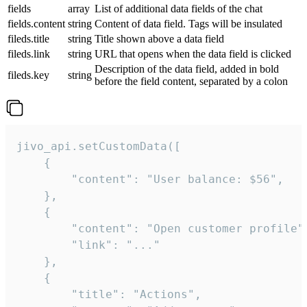
fields
array
List of additional data fields of the chat
fields.content
string
Content of data field. Tags will be insulated
fileds.title
string
Title shown above a data field
fileds.link
string
URL that opens when the data field is clicked
Description of the data field, added in bold
fileds.key
string
before the field content, separated by a colon
jivo_api.setCustomData([

    {

        "content": "User balance: $56",

    },

    {

        "content": "Open customer profile",
        "link": "..."

    },

    {

        "title": "Actions",
