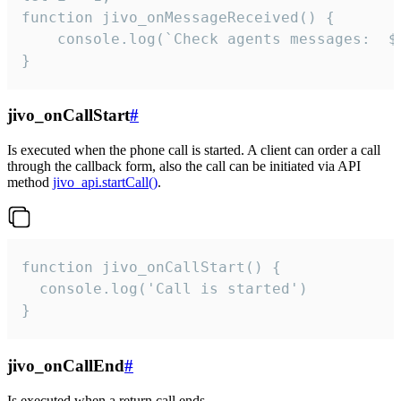
function jivo_onMessageReceived() {

	console.log(`Check agents messages:  ${i++}`)

}
jivo_onCallStart
#
Is executed when the phone call is started. A client can order a call
through the callback form, also the call can be initiated via API
method
jivo_api.startCall()
.
function jivo_onCallStart() {

  console.log('Call is started')

}
jivo_onCallEnd
#
Is executed when a return call ends.