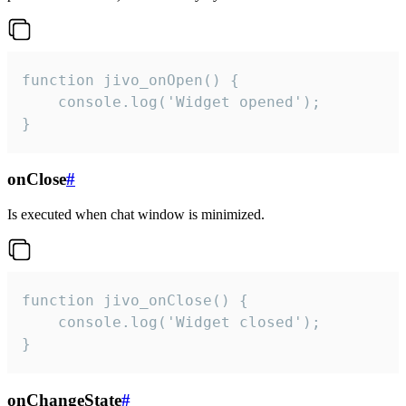
function jivo_onOpen() {

    console.log('Widget opened');

}
onClose
#
Is executed when chat window is minimized.
function jivo_onClose() {

    console.log('Widget closed');

}
onChangeState
#