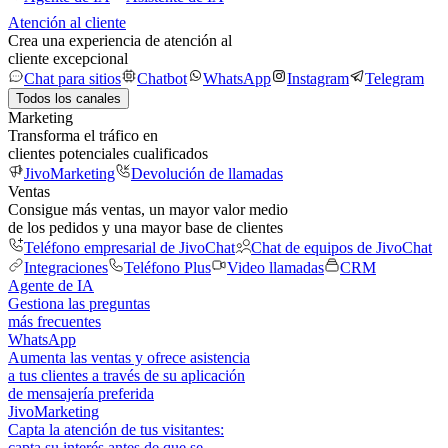
Atención al cliente
Crea una experiencia de atención al
cliente excepcional
Chat para sitios
Chatbot
WhatsApp
Instagram
Telegram
Todos los canales
Marketing
Transforma el tráfico en
clientes potenciales cualificados
JivoMarketing
Devolución de llamadas
Ventas
Consigue más ventas, un mayor valor medio
de los pedidos y una mayor base de clientes
Teléfono empresarial de JivoChat
Chat de equipos de JivoChat
Integraciones
Teléfono Plus
Video llamadas
CRM
Agente de IA
Gestiona las preguntas
más frecuentes
WhatsApp
Aumenta las ventas y ofrece asistencia
a tus clientes a través de su aplicación
de mensajería preferida
JivoMarketing
Capta la atención de tus visitantes:
capta su interés antes de que se