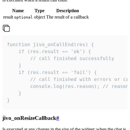
Name
Type
Description
result
object
The result of a callback
optional
function jivo_onCallEnd(res) {

    if (res.result == 'ok') {

        // call finished successfully

    }

    if (res.result == 'fail') {

        // call finished with errors or can
        console.log(res.reason); // reason 
    }

}
jivo_onResizeCallback
#
Is executed at any change in the size of the widget: when the chat is