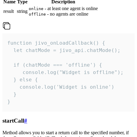
Name
Type
Description
- at least one agent is online
online
result
string
- no agents are online
offline
function jivo_onLoadCallback() {

  let chatMode = jivo_api.chatMode();

  if (chatMode === 'offline') {

     console.log("Widget is offline");

  } else {

    console.log('Widget is online')

  }

}
startCall
#
Method allows you to start a return call to the specified number, if