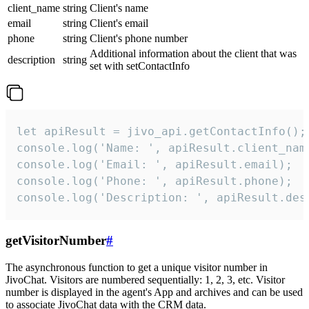
client_name
string
Client's name
email
string
Client's email
phone
string
Client's phone number
Additional information about the client that was
description
string
set with setContactInfo
let apiResult = jivo_api.getContactInfo();

console.log('Name: ', apiResult.client_name
console.log('Email: ', apiResult.email);

console.log('Phone: ', apiResult.phone);

console.log('Description: ', apiResult.des
getVisitorNumber
#
The asynchronous function to get a unique visitor number in
JivoChat. Visitors are numbered sequentially: 1, 2, 3, etc. Visitor
number is displayed in the agent's App and archives and can be used
to associate JivoChat data with the CRM data.