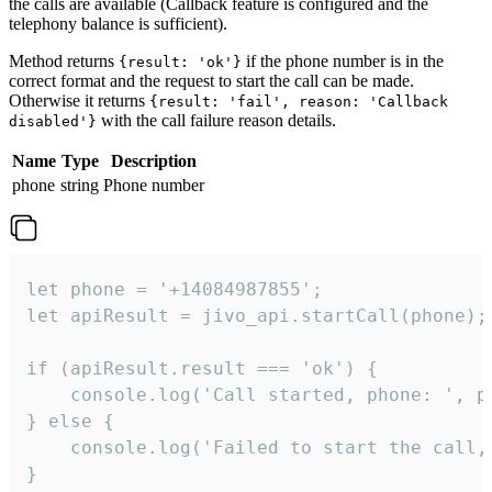
the calls are available (Callback feature is configured and the
telephony balance is sufficient).
Method returns
if the phone number is in the
{result: 'ok'}
correct format and the request to start the call can be made.
Otherwise it returns
{result: 'fail', reason: 'Callback
with the call failure reason details.
disabled'}
Name
Type
Description
phone
string
Phone number
let phone = '+14084987855';

let apiResult = jivo_api.startCall(phone);

if (apiResult.result === 'ok') {

    console.log('Call started, phone: ', ph
} else {

    console.log('Failed to start the call,
}