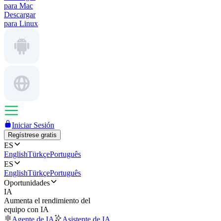
para Mac
Descargar
para Linux
Iniciar Sesión
Regístrese gratis
ES
English
Türkçe
Português
ES
English
Türkçe
Português
Oportunidades
IA
Aumenta el rendimiento del
equipo con IA
Agente de IA
Asistente de IA