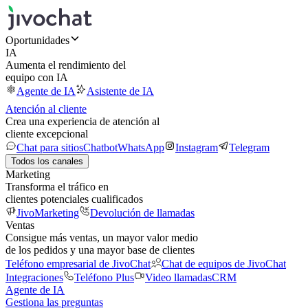
Oportunidades
IA
Aumenta el rendimiento del
equipo con IA
Agente de IA
Asistente de IA
Atención al cliente
Crea una experiencia de atención al
cliente excepcional
Chat para sitios
Chatbot
WhatsApp
Instagram
Telegram
Todos los canales
Marketing
Transforma el tráfico en
clientes potenciales cualificados
JivoMarketing
Devolución de llamadas
Ventas
Consigue más ventas, un mayor valor medio
de los pedidos y una mayor base de clientes
Teléfono empresarial de JivoChat
Chat de equipos de JivoChat
Integraciones
Teléfono Plus
Video llamadas
CRM
Agente de IA
Gestiona las preguntas