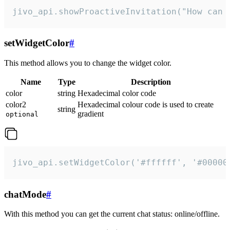
jivo_api.showProactiveInvitation("How can 
setWidgetColor
#
This method allows you to change the widget color.
Name
Type
Description
color
string
Hexadecimal color code
color2
Hexadecimal colour code is used to create
string
gradient
optional
jivo_api.setWidgetColor('#ffffff', '#00000
chatMode
#
With this method you can get the current chat status: online/offline.