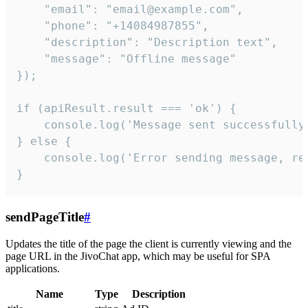
    "email": "email@example.com",

    "phone": "+14084987855",

    "description": "Description text",

    "message": "Offline message"

});

if (apiResult.result === 'ok') {

    console.log('Message sent successfully'
} else {

    console.log('Error sending message, rea
}
sendPageTitle
#
Updates the title of the page the client is currently viewing and the
page URL in the JivoChat app, which may be useful for SPA
applications.
Name
Type
Description