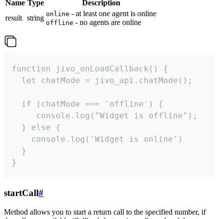
Name
Type
Description
- at least one agent is online
online
result
string
- no agents are online
offline
function jivo_onLoadCallback() {

  let chatMode = jivo_api.chatMode();

  if (chatMode === 'offline') {

     console.log("Widget is offline");

  } else {

    console.log('Widget is online')

  }

}
startCall
#
Method allows you to start a return call to the specified number, if