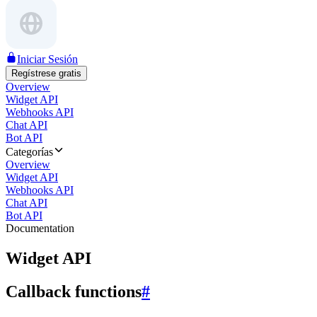
Iniciar Sesión
Regístrese gratis
Overview
Widget API
Webhooks API
Chat API
Bot API
Categorías
Overview
Widget API
Webhooks API
Chat API
Bot API
Documentation
Widget API
Callback functions
#