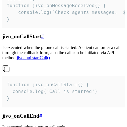
function jivo_onMessageReceived() {

	console.log(`Check agents messages:  ${i++}`)

}
jivo_onCallStart
#
Is executed when the phone call is started. A client can order a call
through the callback form, also the call can be initiated via API
method
jivo_api.startCall()
.
function jivo_onCallStart() {

  console.log('Call is started')

}
jivo_onCallEnd
#
Is executed when a return call ends.