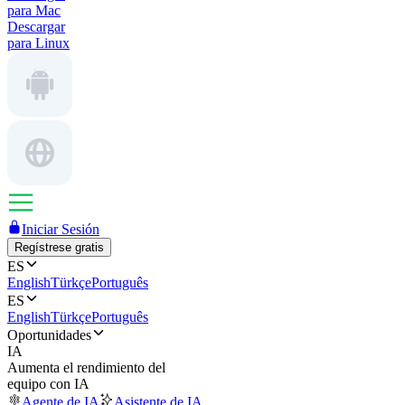
para Mac
Descargar
para Linux
Iniciar Sesión
Regístrese gratis
ES
English
Türkçe
Português
ES
English
Türkçe
Português
Oportunidades
IA
Aumenta el rendimiento del
equipo con IA
Agente de IA
Asistente de IA