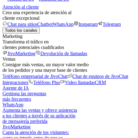
Atención al cliente
Crea una experiencia de atención al
cliente excepcional
Chat para sitios
Chatbot
WhatsApp
Instagram
Telegram
Todos los canales
Marketing
Transforma el tráfico en
clientes potenciales cualificados
JivoMarketing
Devolución de llamadas
Ventas
Consigue más ventas, un mayor valor medio
de los pedidos y una mayor base de clientes
Teléfono empresarial de JivoChat
Chat de equipos de JivoChat
Integraciones
Teléfono Plus
Video llamadas
CRM
Agente de IA
Gestiona las preguntas
más frecuentes
WhatsApp
Aumenta las ventas y ofrece asistencia
a tus clientes a través de su aplicación
de mensajería preferida
JivoMarketing
Capta la atención de tus visitantes:
capta su interés antes de que se