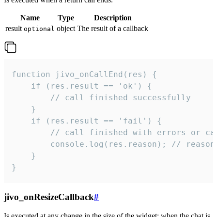
Name
Type
Description
result
object
The result of a callback
optional
function jivo_onCallEnd(res) {

    if (res.result == 'ok') {

        // call finished successfully

    }

    if (res.result == 'fail') {

        // call finished with errors or can
        console.log(res.reason); // reason 
    }

}
jivo_onResizeCallback
#
Is executed at any change in the size of the widget: when the chat is