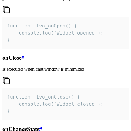
function jivo_onOpen() {

    console.log('Widget opened');

}
onClose
#
Is executed when chat window is minimized.
function jivo_onClose() {

    console.log('Widget closed');

}
onChangeState
#