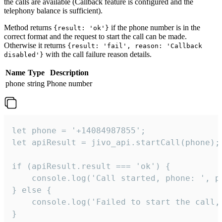
the calls are available (Callback feature is configured and the
telephony balance is sufficient).
Method returns
if the phone number is in the
{result: 'ok'}
correct format and the request to start the call can be made.
Otherwise it returns
{result: 'fail', reason: 'Callback
with the call failure reason details.
disabled'}
Name
Type
Description
phone
string
Phone number
let phone = '+14084987855';

let apiResult = jivo_api.startCall(phone);

if (apiResult.result === 'ok') {

    console.log('Call started, phone: ', ph
} else {

    console.log('Failed to start the call,
}