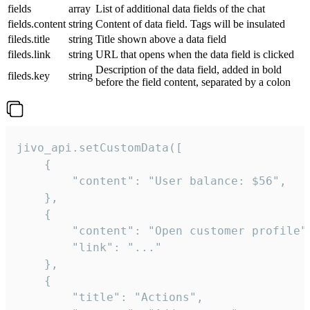
fields
array
List of additional data fields of the chat
fields.content
string
Content of data field. Tags will be insulated
fileds.title
string
Title shown above a data field
fileds.link
string
URL that opens when the data field is clicked
Description of the data field, added in bold
fileds.key
string
before the field content, separated by a colon
jivo_api.setCustomData([

    {

        "content": "User balance: $56",

    },

    {

        "content": "Open customer profile",
        "link": "..."

    },

    {

        "title": "Actions",
