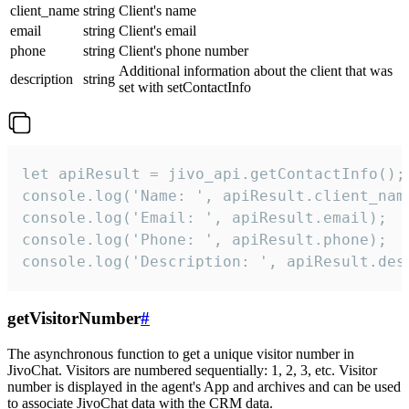
client_name
string
Client's name
email
string
Client's email
phone
string
Client's phone number
Additional information about the client that was
description
string
set with setContactInfo
let apiResult = jivo_api.getContactInfo();

console.log('Name: ', apiResult.client_name
console.log('Email: ', apiResult.email);

console.log('Phone: ', apiResult.phone);

console.log('Description: ', apiResult.des
getVisitorNumber
#
The asynchronous function to get a unique visitor number in
JivoChat. Visitors are numbered sequentially: 1, 2, 3, etc. Visitor
number is displayed in the agent's App and archives and can be used
to associate JivoChat data with the CRM data.