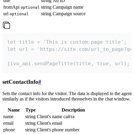
title
string
Ad ID
fromApi
string
Campaign name
optional
url
string
Campaign source
optional
let title = 'This is custom page title';

let url = 'https://site.com/url_to_page?q=p
jivo_api.sendPageTitle(title, true, url);
setContactInfo
#
Sets the contact info for the visitor. The data is displayed to the agent
similarly as if the visitors introduced themselves in the chat window.
Name
Type
Description
name
string
Client's name сайта
email
string
Client's email
phone
string
Client's phone number