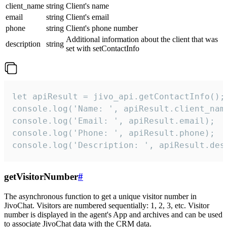
client_name
string
Client's name
email
string
Client's email
phone
string
Client's phone number
Additional information about the client that was
description
string
set with setContactInfo
let apiResult = jivo_api.getContactInfo();

console.log('Name: ', apiResult.client_name
console.log('Email: ', apiResult.email);

console.log('Phone: ', apiResult.phone);

console.log('Description: ', apiResult.des
getVisitorNumber
#
The asynchronous function to get a unique visitor number in
JivoChat. Visitors are numbered sequentially: 1, 2, 3, etc. Visitor
number is displayed in the agent's App and archives and can be used
to associate JivoChat data with the CRM data.