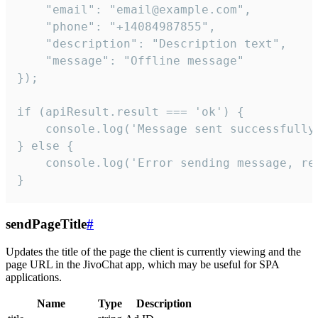
    "email": "email@example.com",

    "phone": "+14084987855",

    "description": "Description text",

    "message": "Offline message"

});

if (apiResult.result === 'ok') {

    console.log('Message sent successfully'
} else {

    console.log('Error sending message, rea
}
sendPageTitle
#
Updates the title of the page the client is currently viewing and the
page URL in the JivoChat app, which may be useful for SPA
applications.
Name
Type
Description