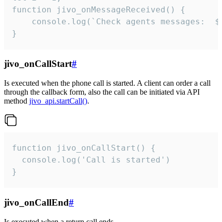
function jivo_onMessageReceived() {

	console.log(`Check agents messages:  ${i++}`)

}
jivo_onCallStart
#
Is executed when the phone call is started. A client can order a call
through the callback form, also the call can be initiated via API
method
jivo_api.startCall()
.
function jivo_onCallStart() {

  console.log('Call is started')

}
jivo_onCallEnd
#
Is executed when a return call ends.