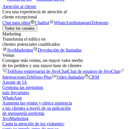
Atención al cliente
Crea una experiencia de atención al
cliente excepcional
Chat para sitios
Chatbot
WhatsApp
Instagram
Telegram
Todos los canales
Marketing
Transforma el tráfico en
clientes potenciales cualificados
JivoMarketing
Devolución de llamadas
Ventas
Consigue más ventas, un mayor valor medio
de los pedidos y una mayor base de clientes
Teléfono empresarial de JivoChat
Chat de equipos de JivoChat
Integraciones
Teléfono Plus
Video llamadas
CRM
Agente de IA
Gestiona las preguntas
más frecuentes
WhatsApp
Aumenta las ventas y ofrece asistencia
a tus clientes a través de su aplicación
de mensajería preferida
JivoMarketing
Capta la atención de tus visitantes:
capta su interés antes de que se