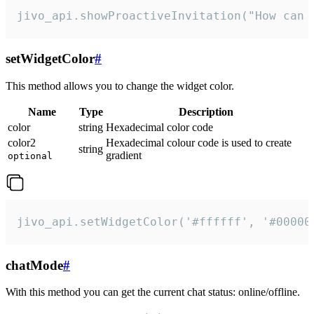
jivo_api.showProactiveInvitation("How can 
setWidgetColor
#
This method allows you to change the widget color.
Name
Type
Description
color
string
Hexadecimal color code
color2
Hexadecimal colour code is used to create
string
gradient
optional
jivo_api.setWidgetColor('#ffffff', '#00000
chatMode
#
With this method you can get the current chat status: online/offline.