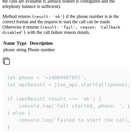
the calls are available (Callback feature is configured and the
telephony balance is sufficient).
Method returns
if the phone number is in the
{result: 'ok'}
correct format and the request to start the call can be made.
Otherwise it returns
{result: 'fail', reason: 'Callback
with the call failure reason details.
disabled'}
Name
Type
Description
phone
string
Phone number
let phone = '+14084987855';

let apiResult = jivo_api.startCall(phone);

if (apiResult.result === 'ok') {

    console.log('Call started, phone: ', ph
} else {

    console.log('Failed to start the call,
}