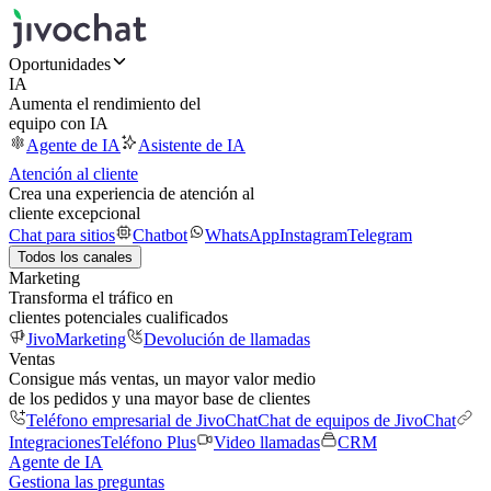
Oportunidades
IA
Aumenta el rendimiento del
equipo con IA
Agente de IA
Asistente de IA
Atención al cliente
Crea una experiencia de atención al
cliente excepcional
Chat para sitios
Chatbot
WhatsApp
Instagram
Telegram
Todos los canales
Marketing
Transforma el tráfico en
clientes potenciales cualificados
JivoMarketing
Devolución de llamadas
Ventas
Consigue más ventas, un mayor valor medio
de los pedidos y una mayor base de clientes
Teléfono empresarial de JivoChat
Chat de equipos de JivoChat
Integraciones
Teléfono Plus
Video llamadas
CRM
Agente de IA
Gestiona las preguntas