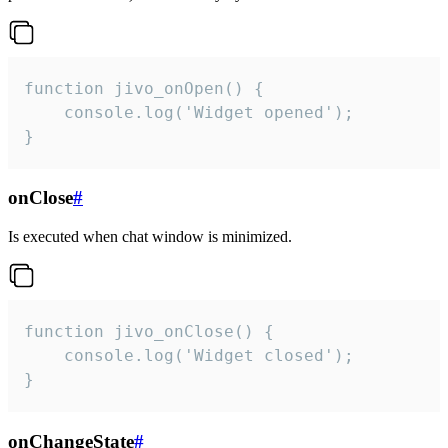
function jivo_onOpen() {

    console.log('Widget opened');

}
onClose
#
Is executed when chat window is minimized.
function jivo_onClose() {

    console.log('Widget closed');

}
onChangeState
#