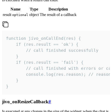
Name
Type
Description
result
object
The result of a callback
optional
function jivo_onCallEnd(res) {

    if (res.result == 'ok') {

        // call finished successfully

    }

    if (res.result == 'fail') {

        // call finished with errors or can
        console.log(res.reason); // reason 
    }

}
jivo_onResizeCallback
#
Is executed at any change in the size of the widget: when the chat is