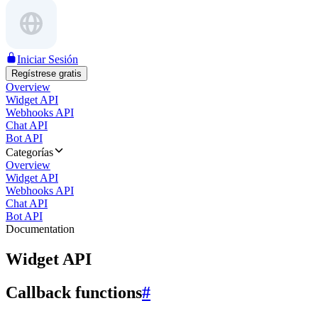
Iniciar Sesión
Regístrese gratis
Overview
Widget API
Webhooks API
Chat API
Bot API
Categorías
Overview
Widget API
Webhooks API
Chat API
Bot API
Documentation
Widget API
Callback functions
#