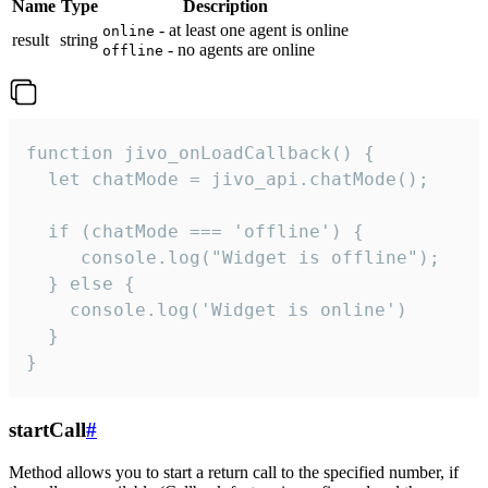
Name
Type
Description
- at least one agent is online
online
result
string
- no agents are online
offline
function jivo_onLoadCallback() {

  let chatMode = jivo_api.chatMode();

  if (chatMode === 'offline') {

     console.log("Widget is offline");

  } else {

    console.log('Widget is online')

  }

}
startCall
#
Method allows you to start a return call to the specified number, if