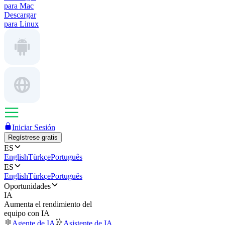
para Mac
Descargar
para Linux
Iniciar Sesión
Regístrese gratis
ES
English
Türkçe
Português
ES
English
Türkçe
Português
Oportunidades
IA
Aumenta el rendimiento del
equipo con IA
Agente de IA
Asistente de IA