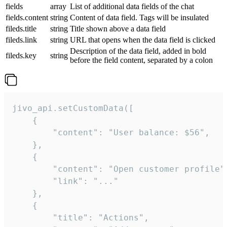
fields
array
List of additional data fields of the chat
fields.content
string
Content of data field. Tags will be insulated
fileds.title
string
Title shown above a data field
fileds.link
string
URL that opens when the data field is clicked
Description of the data field, added in bold
fileds.key
string
before the field content, separated by a colon
jivo_api.setCustomData([

    {

        "content": "User balance: $56",

    },

    {

        "content": "Open customer profile",
        "link": "..."

    },

    {

        "title": "Actions",
