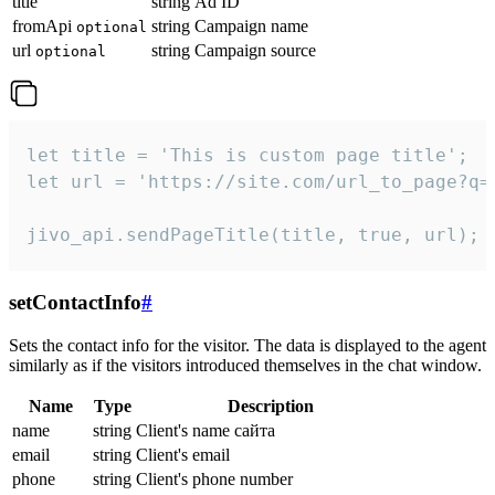
title
string
Ad ID
fromApi
string
Campaign name
optional
url
string
Campaign source
optional
let title = 'This is custom page title';

let url = 'https://site.com/url_to_page?q=p
jivo_api.sendPageTitle(title, true, url);
setContactInfo
#
Sets the contact info for the visitor. The data is displayed to the agent
similarly as if the visitors introduced themselves in the chat window.
Name
Type
Description
name
string
Client's name сайта
email
string
Client's email
phone
string
Client's phone number