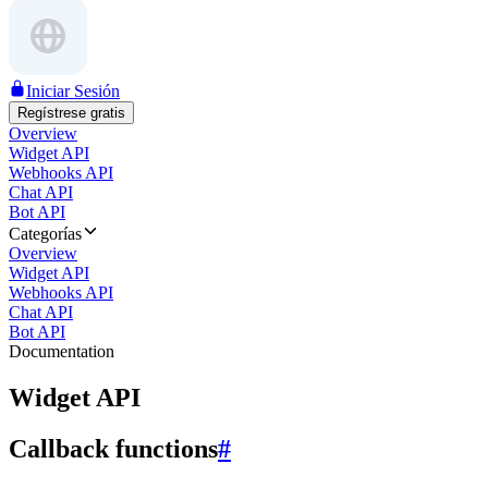
Iniciar Sesión
Regístrese gratis
Overview
Widget API
Webhooks API
Chat API
Bot API
Categorías
Overview
Widget API
Webhooks API
Chat API
Bot API
Documentation
Widget API
Callback functions
#