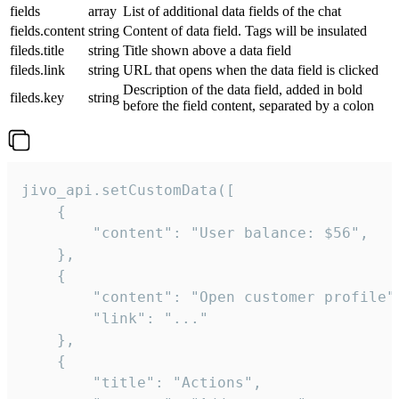
fields
array
List of additional data fields of the chat
fields.content
string
Content of data field. Tags will be insulated
fileds.title
string
Title shown above a data field
fileds.link
string
URL that opens when the data field is clicked
Description of the data field, added in bold
fileds.key
string
before the field content, separated by a colon
jivo_api.setCustomData([

    {

        "content": "User balance: $56",

    },

    {

        "content": "Open customer profile",
        "link": "..."

    },

    {

        "title": "Actions",
