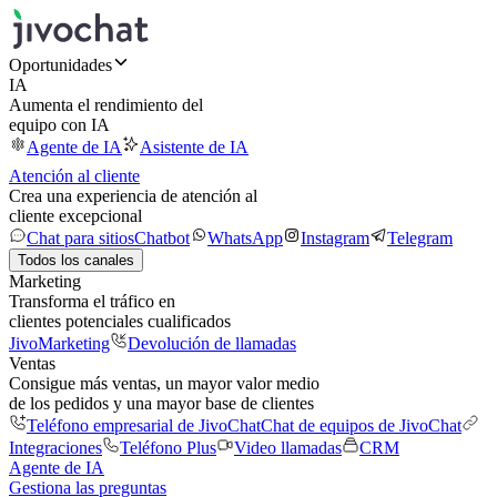
Oportunidades
IA
Aumenta el rendimiento del
equipo con IA
Agente de IA
Asistente de IA
Atención al cliente
Crea una experiencia de atención al
cliente excepcional
Chat para sitios
Chatbot
WhatsApp
Instagram
Telegram
Todos los canales
Marketing
Transforma el tráfico en
clientes potenciales cualificados
JivoMarketing
Devolución de llamadas
Ventas
Consigue más ventas, un mayor valor medio
de los pedidos y una mayor base de clientes
Teléfono empresarial de JivoChat
Chat de equipos de JivoChat
Integraciones
Teléfono Plus
Video llamadas
CRM
Agente de IA
Gestiona las preguntas