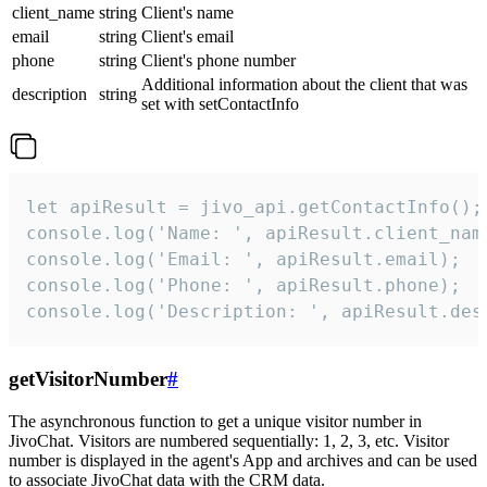
client_name
string
Client's name
email
string
Client's email
phone
string
Client's phone number
Additional information about the client that was
description
string
set with setContactInfo
let apiResult = jivo_api.getContactInfo();

console.log('Name: ', apiResult.client_name
console.log('Email: ', apiResult.email);

console.log('Phone: ', apiResult.phone);

console.log('Description: ', apiResult.des
getVisitorNumber
#
The asynchronous function to get a unique visitor number in
JivoChat. Visitors are numbered sequentially: 1, 2, 3, etc. Visitor
number is displayed in the agent's App and archives and can be used
to associate JivoChat data with the CRM data.