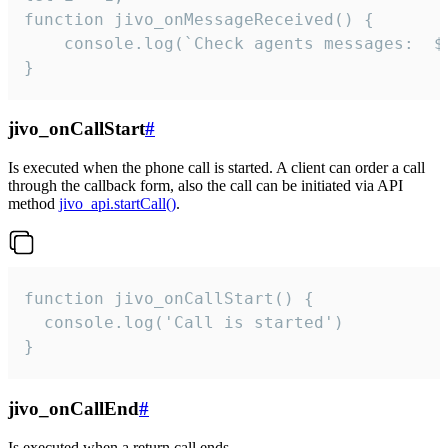
function jivo_onMessageReceived() {

	console.log(`Check agents messages:  ${i++}`)

}
jivo_onCallStart
#
Is executed when the phone call is started. A client can order a call
through the callback form, also the call can be initiated via API
method
jivo_api.startCall()
.
function jivo_onCallStart() {

  console.log('Call is started')

}
jivo_onCallEnd
#
Is executed when a return call ends.