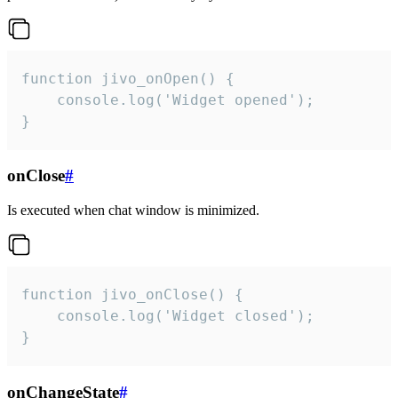
function jivo_onOpen() {

    console.log('Widget opened');

}
onClose
#
Is executed when chat window is minimized.
function jivo_onClose() {

    console.log('Widget closed');

}
onChangeState
#