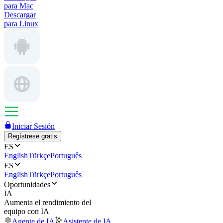
para Mac
Descargar
para Linux
Iniciar Sesión
Regístrese gratis
ES
English
Türkçe
Português
ES
English
Türkçe
Português
Oportunidades
IA
Aumenta el rendimiento del
equipo con IA
Agente de IA
Asistente de IA