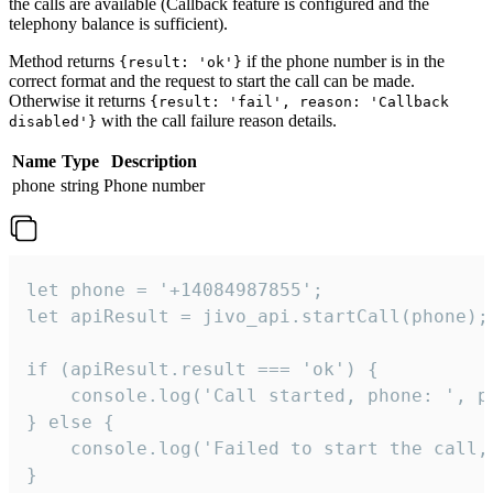
the calls are available (Callback feature is configured and the
telephony balance is sufficient).
Method returns
if the phone number is in the
{result: 'ok'}
correct format and the request to start the call can be made.
Otherwise it returns
{result: 'fail', reason: 'Callback
with the call failure reason details.
disabled'}
Name
Type
Description
phone
string
Phone number
let phone = '+14084987855';

let apiResult = jivo_api.startCall(phone);

if (apiResult.result === 'ok') {

    console.log('Call started, phone: ', ph
} else {

    console.log('Failed to start the call,
}