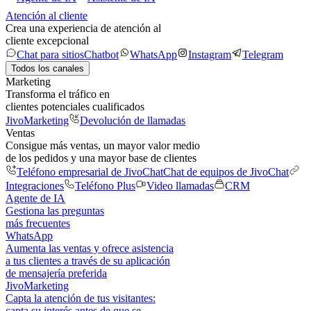
Atención al cliente
Crea una experiencia de atención al
cliente excepcional
Chat para sitios
Chatbot
WhatsApp
Instagram
Telegram
Todos los canales
Marketing
Transforma el tráfico en
clientes potenciales cualificados
JivoMarketing
Devolución de llamadas
Ventas
Consigue más ventas, un mayor valor medio
de los pedidos y una mayor base de clientes
Teléfono empresarial de JivoChat
Chat de equipos de JivoChat
Integraciones
Teléfono Plus
Video llamadas
CRM
Agente de IA
Gestiona las preguntas
más frecuentes
WhatsApp
Aumenta las ventas y ofrece asistencia
a tus clientes a través de su aplicación
de mensajería preferida
JivoMarketing
Capta la atención de tus visitantes:
capta su interés antes de que se