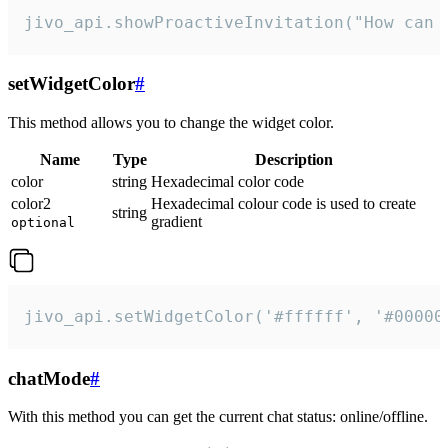
jivo_api.showProactiveInvitation("How can 
setWidgetColor
#
This method allows you to change the widget color.
Name
Type
Description
color
string
Hexadecimal color code
color2
Hexadecimal colour code is used to create
string
gradient
optional
jivo_api.setWidgetColor('#ffffff', '#00000
chatMode
#
With this method you can get the current chat status: online/offline.