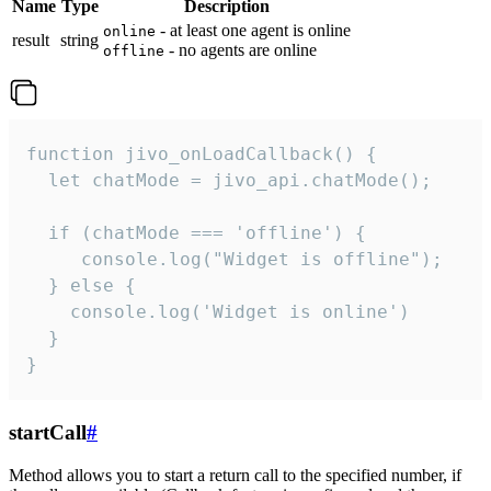
Name
Type
Description
- at least one agent is online
online
result
string
- no agents are online
offline
function jivo_onLoadCallback() {

  let chatMode = jivo_api.chatMode();

  if (chatMode === 'offline') {

     console.log("Widget is offline");

  } else {

    console.log('Widget is online')

  }

}
startCall
#
Method allows you to start a return call to the specified number, if