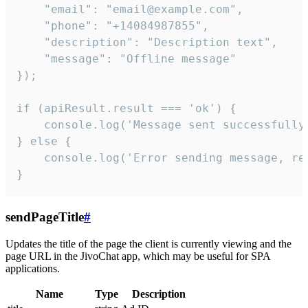
    "email": "email@example.com",

    "phone": "+14084987855",

    "description": "Description text",

    "message": "Offline message"

});

if (apiResult.result === 'ok') {

    console.log('Message sent successfully'
} else {

    console.log('Error sending message, rea
}
sendPageTitle
#
Updates the title of the page the client is currently viewing and the
page URL in the JivoChat app, which may be useful for SPA
applications.
Name
Type
Description