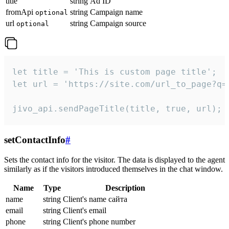
title
string
Ad ID
fromApi
string
Campaign name
optional
url
string
Campaign source
optional
let title = 'This is custom page title';

let url = 'https://site.com/url_to_page?q=p
jivo_api.sendPageTitle(title, true, url);
setContactInfo
#
Sets the contact info for the visitor. The data is displayed to the agent
similarly as if the visitors introduced themselves in the chat window.
Name
Type
Description
name
string
Client's name сайта
email
string
Client's email
phone
string
Client's phone number