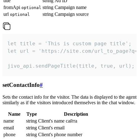
title
string
Ad ID
fromApi
string
Campaign name
optional
url
string
Campaign source
optional
let title = 'This is custom page title';

let url = 'https://site.com/url_to_page?q=p
jivo_api.sendPageTitle(title, true, url);
setContactInfo
#
Sets the contact info for the visitor. The data is displayed to the agent
similarly as if the visitors introduced themselves in the chat window.
Name
Type
Description
name
string
Client's name сайта
email
string
Client's email
phone
string
Client's phone number