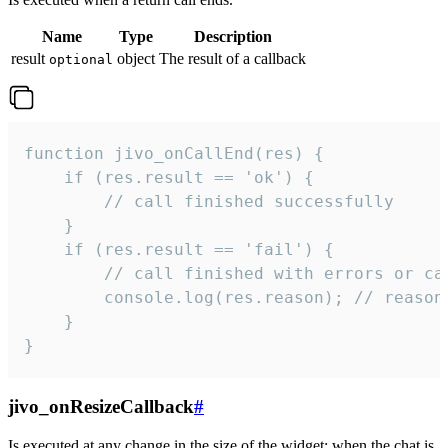
Name
Type
Description
result
object
The result of a callback
optional
function jivo_onCallEnd(res) {

    if (res.result == 'ok') {

        // call finished successfully

    }

    if (res.result == 'fail') {

        // call finished with errors or can
        console.log(res.reason); // reason 
    }

}
jivo_onResizeCallback
#
Is executed at any change in the size of the widget: when the chat is