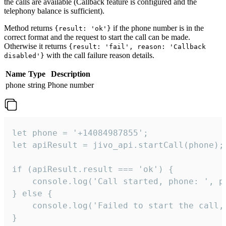
the calls are available (Callback feature is configured and the
telephony balance is sufficient).
Method returns
if the phone number is in the
{result: 'ok'}
correct format and the request to start the call can be made.
Otherwise it returns
{result: 'fail', reason: 'Callback
with the call failure reason details.
disabled'}
Name
Type
Description
phone
string
Phone number
let phone = '+14084987855';

let apiResult = jivo_api.startCall(phone);

if (apiResult.result === 'ok') {

    console.log('Call started, phone: ', ph
} else {

    console.log('Failed to start the call,
}