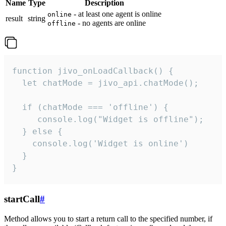
Name
Type
Description
- at least one agent is online
online
result
string
- no agents are online
offline
function jivo_onLoadCallback() {

  let chatMode = jivo_api.chatMode();

  if (chatMode === 'offline') {

     console.log("Widget is offline");

  } else {

    console.log('Widget is online')

  }

}
startCall
#
Method allows you to start a return call to the specified number, if