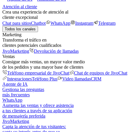
Atención al cliente
Crea una experiencia de atención al
cliente excepcional
Chat para sitios
Chatbot
WhatsApp
Instagram
Telegram
Todos los canales
Marketing
Transforma el tráfico en
clientes potenciales cualificados
JivoMarketing
Devolución de llamadas
Ventas
Consigue más ventas, un mayor valor medio
de los pedidos y una mayor base de clientes
Teléfono empresarial de JivoChat
Chat de equipos de JivoChat
Integraciones
Teléfono Plus
Video llamadas
CRM
Agente de IA
Gestiona las preguntas
más frecuentes
WhatsApp
Aumenta las ventas y ofrece asistencia
a tus clientes a través de su aplicación
de mensajería preferida
JivoMarketing
Capta la atención de tus visitantes:
capta su interés antes de que se