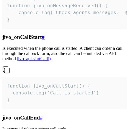
function jivo_onMessageReceived() {

	console.log(`Check agents messages:  ${i++}`)

}
jivo_onCallStart
#
Is executed when the phone call is started. A client can order a call
through the callback form, also the call can be initiated via API
method
jivo_api.startCall()
.
function jivo_onCallStart() {

  console.log('Call is started')

}
jivo_onCallEnd
#
Is executed when a return call ends.