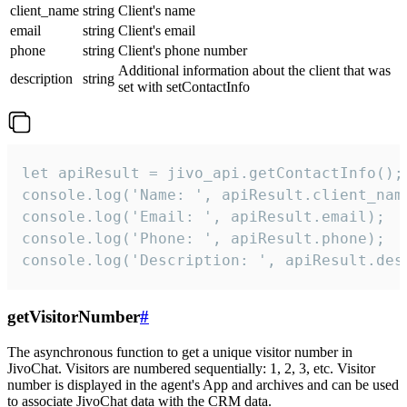
client_name
string
Client's name
email
string
Client's email
phone
string
Client's phone number
Additional information about the client that was
description
string
set with setContactInfo
let apiResult = jivo_api.getContactInfo();

console.log('Name: ', apiResult.client_name
console.log('Email: ', apiResult.email);

console.log('Phone: ', apiResult.phone);

console.log('Description: ', apiResult.des
getVisitorNumber
#
The asynchronous function to get a unique visitor number in
JivoChat. Visitors are numbered sequentially: 1, 2, 3, etc. Visitor
number is displayed in the agent's App and archives and can be used
to associate JivoChat data with the CRM data.