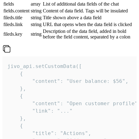
fields
array
List of additional data fields of the chat
fields.content
string
Content of data field. Tags will be insulated
fileds.title
string
Title shown above a data field
fileds.link
string
URL that opens when the data field is clicked
Description of the data field, added in bold
fileds.key
string
before the field content, separated by a colon
jivo_api.setCustomData([

    {

        "content": "User balance: $56",

    },

    {

        "content": "Open customer profile",
        "link": "..."

    },

    {

        "title": "Actions",
