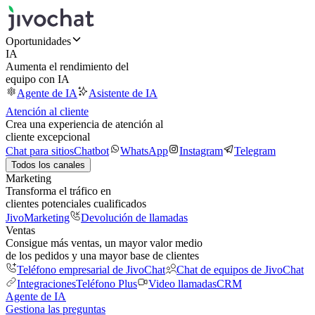
Oportunidades
IA
Aumenta el rendimiento del
equipo con IA
Agente de IA
Asistente de IA
Atención al cliente
Crea una experiencia de atención al
cliente excepcional
Chat para sitios
Chatbot
WhatsApp
Instagram
Telegram
Todos los canales
Marketing
Transforma el tráfico en
clientes potenciales cualificados
JivoMarketing
Devolución de llamadas
Ventas
Consigue más ventas, un mayor valor medio
de los pedidos y una mayor base de clientes
Teléfono empresarial de JivoChat
Chat de equipos de JivoChat
Integraciones
Teléfono Plus
Video llamadas
CRM
Agente de IA
Gestiona las preguntas