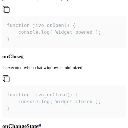
function jivo_onOpen() {

    console.log('Widget opened');

}
onClose
#
Is executed when chat window is minimized.
function jivo_onClose() {

    console.log('Widget closed');

}
onChangeState
#