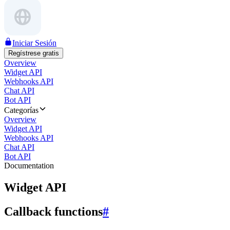
Iniciar Sesión
Regístrese gratis
Overview
Widget API
Webhooks API
Chat API
Bot API
Categorías
Overview
Widget API
Webhooks API
Chat API
Bot API
Documentation
Widget API
Callback functions
#