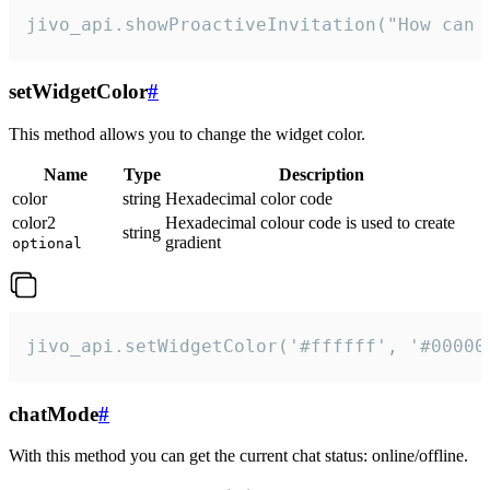
jivo_api.showProactiveInvitation("How can 
setWidgetColor
#
This method allows you to change the widget color.
Name
Type
Description
color
string
Hexadecimal color code
color2
Hexadecimal colour code is used to create
string
gradient
optional
jivo_api.setWidgetColor('#ffffff', '#00000
chatMode
#
With this method you can get the current chat status: online/offline.