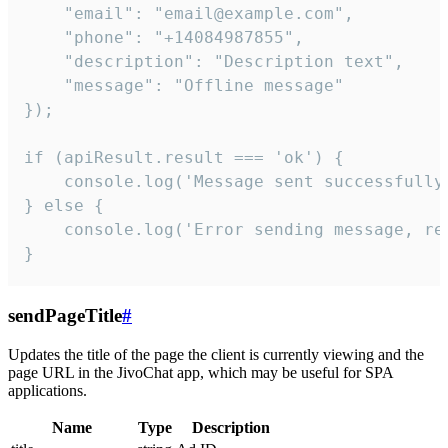
    "email": "email@example.com",

    "phone": "+14084987855",

    "description": "Description text",

    "message": "Offline message"

});

if (apiResult.result === 'ok') {

    console.log('Message sent successfully'
} else {

    console.log('Error sending message, rea
}
sendPageTitle
#
Updates the title of the page the client is currently viewing and the
page URL in the JivoChat app, which may be useful for SPA
applications.
Name
Type
Description