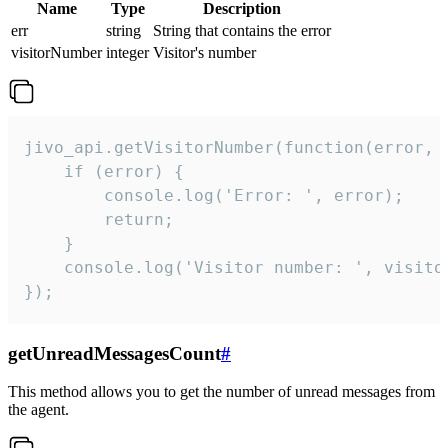
Name
Type
Description
err
string
String that contains the error
visitorNumber
integer
Visitor's number
jivo_api.getVisitorNumber(function(error, v
    if (error) {

        console.log('Error: ', error);

        return;

    }  

    console.log('Visitor number: ', visitor
});
getUnreadMessagesCount
#
This method allows you to get the number of unread messages from
the agent.