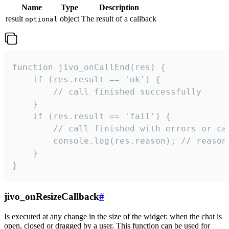
Name
Type
Description
result
object
The result of a callback
optional
function jivo_onCallEnd(res) {

    if (res.result == 'ok') {

        // call finished successfully

    }

    if (res.result == 'fail') {

        // call finished with errors or can
        console.log(res.reason); // reason 
    }

}
jivo_onResizeCallback
#
Is executed at any change in the size of the widget: when the chat is
open, closed or dragged by a user. This function can be used for