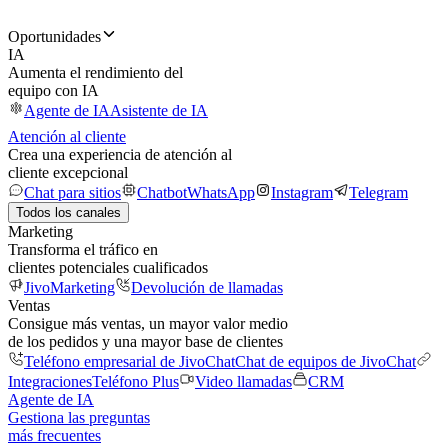
Oportunidades
IA
Aumenta el rendimiento del
equipo con IA
Agente de IA
Asistente de IA
Atención al cliente
Crea una experiencia de atención al
cliente excepcional
Chat para sitios
Chatbot
WhatsApp
Instagram
Telegram
Todos los canales
Marketing
Transforma el tráfico en
clientes potenciales cualificados
JivoMarketing
Devolución de llamadas
Ventas
Consigue más ventas, un mayor valor medio
de los pedidos y una mayor base de clientes
Teléfono empresarial de JivoChat
Chat de equipos de JivoChat
Integraciones
Teléfono Plus
Video llamadas
CRM
Agente de IA
Gestiona las preguntas
más frecuentes