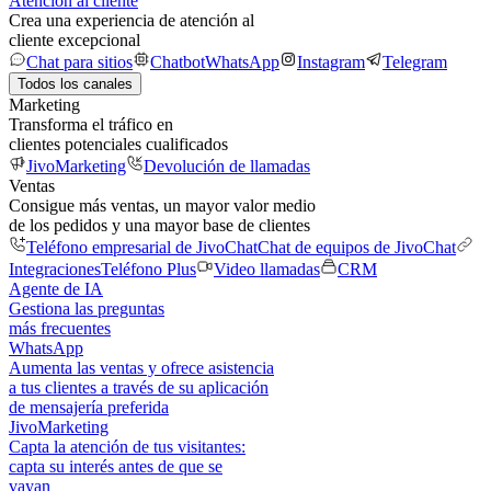
Atención al cliente
Crea una experiencia de atención al
cliente excepcional
Chat para sitios
Chatbot
WhatsApp
Instagram
Telegram
Todos los canales
Marketing
Transforma el tráfico en
clientes potenciales cualificados
JivoMarketing
Devolución de llamadas
Ventas
Consigue más ventas, un mayor valor medio
de los pedidos y una mayor base de clientes
Teléfono empresarial de JivoChat
Chat de equipos de JivoChat
Integraciones
Teléfono Plus
Video llamadas
CRM
Agente de IA
Gestiona las preguntas
más frecuentes
WhatsApp
Aumenta las ventas y ofrece asistencia
a tus clientes a través de su aplicación
de mensajería preferida
JivoMarketing
Capta la atención de tus visitantes:
capta su interés antes de que se
vayan