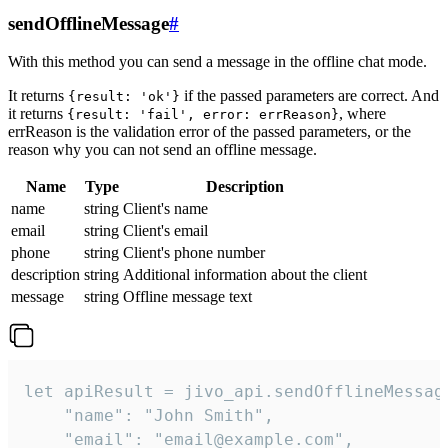
sendOfflineMessage
#
With this method you can send a message in the offline chat mode.
It returns
if the passed parameters are correct. And
{result: 'ok'}
it returns
, where
{result: 'fail', error: errReason}
errReason is the validation error of the passed parameters, or the
reason why you can not send an offline message.
Name
Type
Description
name
string
Client's name
email
string
Client's email
phone
string
Client's phone number
description
string
Additional information about the client
message
string
Offline message text
let apiResult = jivo_api.sendOfflineMessage
    "name": "John Smith",

    "email": "email@example.com",
