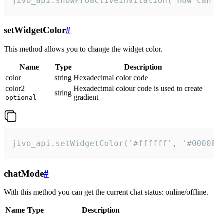
jivo_api.showProactiveInvitation("How can 
setWidgetColor
#
This method allows you to change the widget color.
Name
Type
Description
color
string
Hexadecimal color code
color2
Hexadecimal colour code is used to create
string
gradient
optional
jivo_api.setWidgetColor('#ffffff', '#00000
chatMode
#
With this method you can get the current chat status: online/offline.
Name
Type
Description