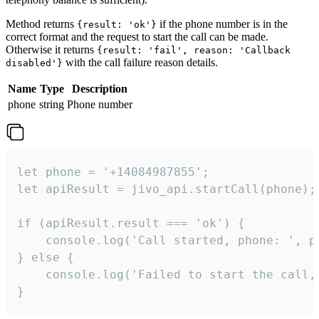
Method returns
if the phone number is in the
{result: 'ok'}
correct format and the request to start the call can be made.
Otherwise it returns
{result: 'fail', reason: 'Callback
with the call failure reason details.
disabled'}
Name
Type
Description
phone
string
Phone number
let phone = '+14084987855';

let apiResult = jivo_api.startCall(phone);

if (apiResult.result === 'ok') {

    console.log('Call started, phone: ', ph
} else {

    console.log('Failed to start the call,
}