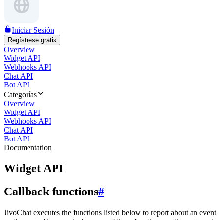
Iniciar Sesión
Regístrese gratis
Overview
Widget API
Webhooks API
Chat API
Bot API
Categorías
Overview
Widget API
Webhooks API
Chat API
Bot API
Documentation
Widget API
Callback functions
#
JivoChat executes the functions listed below to report about an event