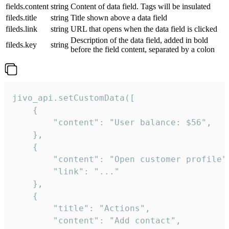
fields.content
string
Content of data field. Tags will be insulated
fileds.title
string
Title shown above a data field
fileds.link
string
URL that opens when the data field is clicked
Description of the data field, added in bold
fileds.key
string
before the field content, separated by a colon
jivo_api.setCustomData([

    {

        "content": "User balance: $56",

    },

    {

        "content": "Open customer profile",
        "link": "..."

    },

    {

        "title": "Actions",

        "content": "Add contact",
