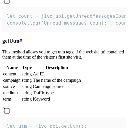
let count = jivo_api.getUnreadMessagesCount
console.log('Unread messages count:', coun
getUtm
#
This method allows you to get utm tags, if the website url contained
them at the time of the visitor's first site visit.
Name
Type
Description
content
string
Ad ID
campaign
string
The name of the campaign
source
string
Campaign source
medium
string
Traffic type
term
string
Keyword
let utm = jivo_api.getUtm();
