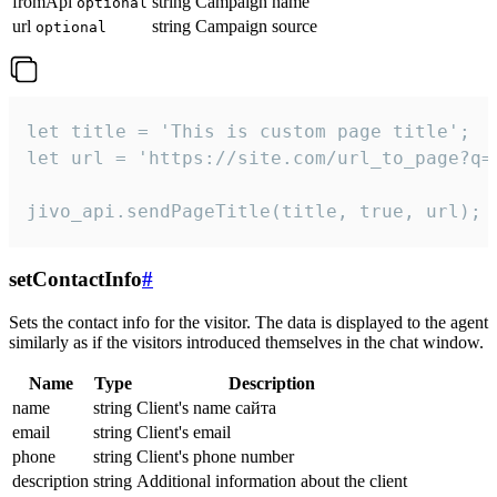
fromApi
string
Campaign name
optional
url
string
Campaign source
optional
let title = 'This is custom page title';

let url = 'https://site.com/url_to_page?q=p
jivo_api.sendPageTitle(title, true, url);
setContactInfo
#
Sets the contact info for the visitor. The data is displayed to the agent
similarly as if the visitors introduced themselves in the chat window.
Name
Type
Description
name
string
Client's name сайта
email
string
Client's email
phone
string
Client's phone number
description
string
Additional information about the client