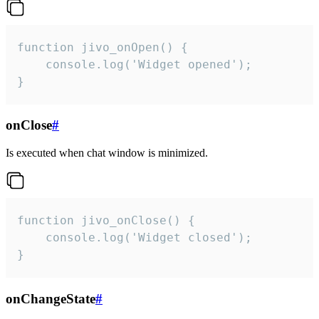
function jivo_onOpen() {

    console.log('Widget opened');

}
onClose
#
Is executed when chat window is minimized.
function jivo_onClose() {

    console.log('Widget closed');

}
onChangeState
#