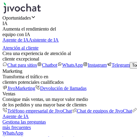
Oportunidades
IA
Aumenta el rendimiento del
equipo con IA
Agente de IA
Asistente de IA
Atención al cliente
Crea una experiencia de atención al
cliente excepcional
Chat para sitios
Chatbot
WhatsApp
Instagram
Telegram
To
Marketing
Transforma el tráfico en
clientes potenciales cualificados
JivoMarketing
Devolución de llamadas
Ventas
Consigue más ventas, un mayor valor medio
de los pedidos y una mayor base de clientes
Teléfono empresarial de JivoChat
Chat de equipos de JivoChat
Agente de IA
Gestiona las preguntas
más frecuentes
WhatsApp