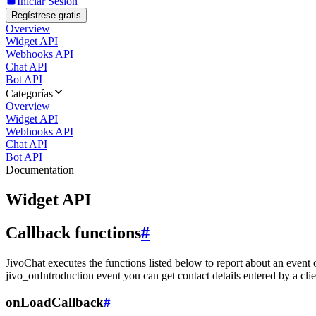
Iniciar Sesión
Regístrese gratis
Overview
Widget API
Webhooks API
Chat API
Bot API
Categorías
Overview
Widget API
Webhooks API
Chat API
Bot API
Documentation
Widget API
Callback functions
#
JivoChat executes the functions listed below to report about an event 
jivo_onIntroduction event you can get contact details entered by a clie
onLoadCallback
#