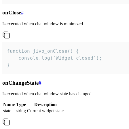
onClose
#
Is executed when chat window is minimized.
function jivo_onClose() {

    console.log('Widget closed');

}
onChangeState
#
Is executed when chat window state has changed.
Name
Type
Description
state
string
Current widget state