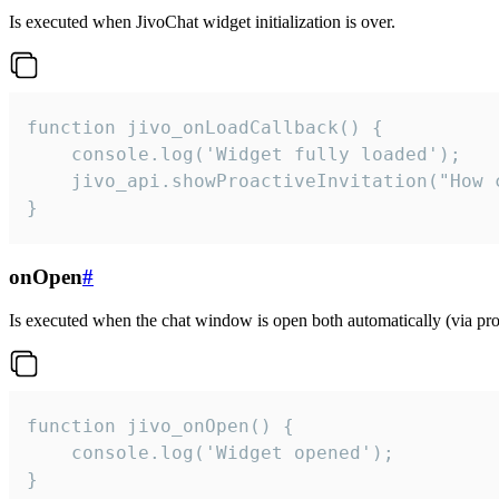
Is executed when JivoChat widget initialization is over.
function jivo_onLoadCallback() {

    console.log('Widget fully loaded');

    jivo_api.showProactiveInvitation("How c
}
onOpen
#
Is executed when the chat window is open both automatically (via proa
function jivo_onOpen() {

    console.log('Widget opened');

}