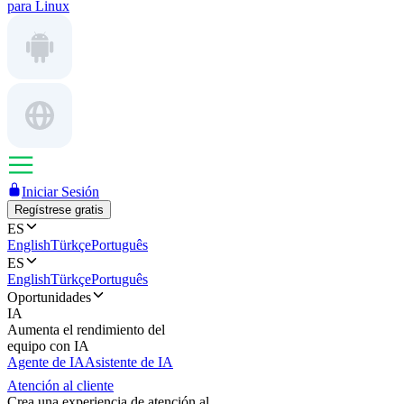
para Linux
Iniciar Sesión
Regístrese gratis
ES
English
Türkçe
Português
ES
English
Türkçe
Português
Oportunidades
IA
Aumenta el rendimiento del
equipo con IA
Agente de IA
Asistente de IA
Atención al cliente
Crea una experiencia de atención al