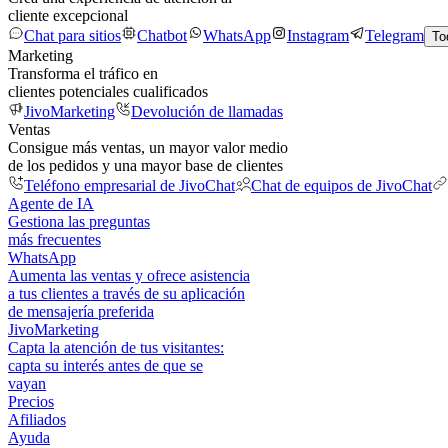
cliente excepcional
Chat para sitios
Chatbot
WhatsApp
Instagram
Telegram
To
Marketing
Transforma el tráfico en
clientes potenciales cualificados
JivoMarketing
Devolución de llamadas
Ventas
Consigue más ventas, un mayor valor medio
de los pedidos y una mayor base de clientes
Teléfono empresarial de JivoChat
Chat de equipos de JivoChat
Agente de IA
Gestiona las preguntas
más frecuentes
WhatsApp
Aumenta las ventas y ofrece asistencia
a tus clientes a través de su aplicación
de mensajería preferida
JivoMarketing
Capta la atención de tus visitantes:
capta su interés antes de que se
vayan
Precios
Afiliados
Ayuda