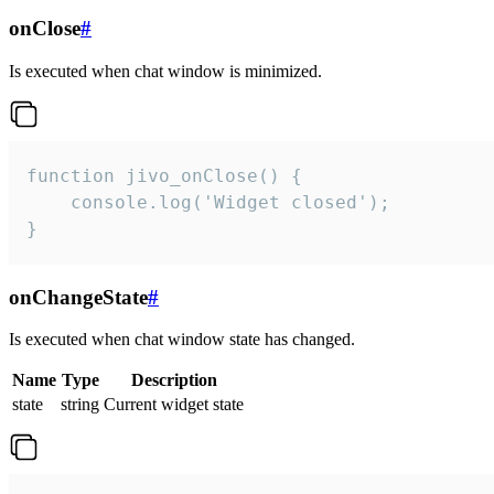
onClose
#
Is executed when chat window is minimized.
function jivo_onClose() {

    console.log('Widget closed');

}
onChangeState
#
Is executed when chat window state has changed.
Name
Type
Description
state
string
Current widget state