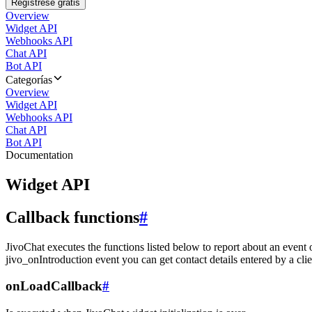
Regístrese gratis
Overview
Widget API
Webhooks API
Chat API
Bot API
Categorías
Overview
Widget API
Webhooks API
Chat API
Bot API
Documentation
Widget API
Callback functions
#
JivoChat executes the functions listed below to report about an event 
jivo_onIntroduction event you can get contact details entered by a clie
onLoadCallback
#