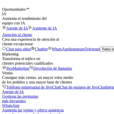
Oportunidades
IA
Aumenta el rendimiento del
equipo con IA
Agente de IA
Asistente de IA
Atención al cliente
Crea una experiencia de atención al
cliente excepcional
Chat para sitios
Chatbot
WhatsApp
Instagram
Telegram
Todos l
Marketing
Transforma el tráfico en
clientes potenciales cualificados
JivoMarketing
Devolución de llamadas
Ventas
Consigue más ventas, un mayor valor medio
de los pedidos y una mayor base de clientes
Teléfono empresarial de JivoChat
Chat de equipos de JivoChat
Inte
Agente de IA
Gestiona las preguntas
más frecuentes
WhatsApp
Aumenta las ventas y ofrece asistencia