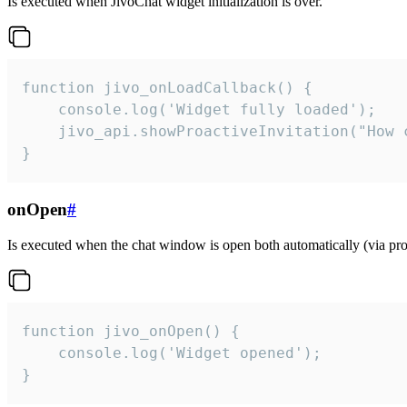
Is executed when JivoChat widget initialization is over.
function jivo_onLoadCallback() {

    console.log('Widget fully loaded');

    jivo_api.showProactiveInvitation("How c
}
onOpen
#
Is executed when the chat window is open both automatically (via proa
function jivo_onOpen() {

    console.log('Widget opened');

}