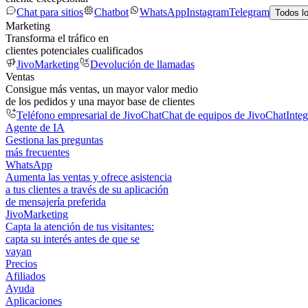
Chat para sitios
Chatbot
WhatsApp
Instagram
Telegram
Todos l
Marketing
Transforma el tráfico en
clientes potenciales cualificados
JivoMarketing
Devolución de llamadas
Ventas
Consigue más ventas, un mayor valor medio
de los pedidos y una mayor base de clientes
Teléfono empresarial de JivoChat
Chat de equipos de JivoChat
Inte
Agente de IA
Gestiona las preguntas
más frecuentes
WhatsApp
Aumenta las ventas y ofrece asistencia
a tus clientes a través de su aplicación
de mensajería preferida
JivoMarketing
Capta la atención de tus visitantes:
capta su interés antes de que se
vayan
Precios
Afiliados
Ayuda
Aplicaciones