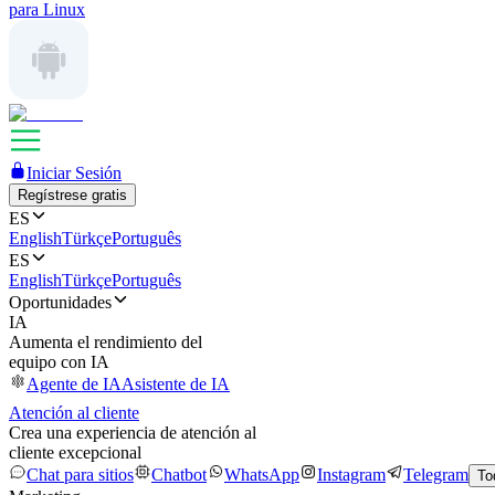
para Linux
Iniciar Sesión
Regístrese gratis
ES
English
Türkçe
Português
ES
English
Türkçe
Português
Oportunidades
IA
Aumenta el rendimiento del
equipo con IA
Agente de IA
Asistente de IA
Atención al cliente
Crea una experiencia de atención al
cliente excepcional
Chat para sitios
Chatbot
WhatsApp
Instagram
Telegram
To