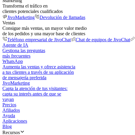
Marketing
Transforma el tráfico en
clientes potenciales cualificados
JivoMarketing
Devolución de llamadas
Ventas
Consigue más ventas, un mayor valor medio
de los pedidos y una mayor base de clientes
Teléfono empresarial de JivoChat
Chat de equipos de JivoChat
Agente de IA
Gestiona las preguntas
más frecuentes
WhatsApp
Aumenta las ventas y ofrece asistencia
a tus clientes a través de su aplicación
de mensajería preferida
JivoMarketing
Capta la atención de tus visitantes:
capta su interés antes de que se
vayan
Precios
Afiliados
Ayuda
Aplicaciones
Blog
Recursos