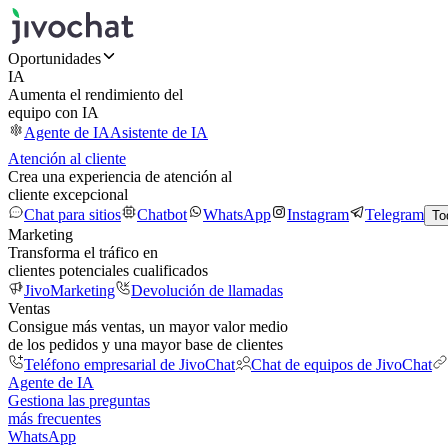
Oportunidades
IA
Aumenta el rendimiento del
equipo con IA
Agente de IA
Asistente de IA
Atención al cliente
Crea una experiencia de atención al
cliente excepcional
Chat para sitios
Chatbot
WhatsApp
Instagram
Telegram
To
Marketing
Transforma el tráfico en
clientes potenciales cualificados
JivoMarketing
Devolución de llamadas
Ventas
Consigue más ventas, un mayor valor medio
de los pedidos y una mayor base de clientes
Teléfono empresarial de JivoChat
Chat de equipos de JivoChat
Agente de IA
Gestiona las preguntas
más frecuentes
WhatsApp