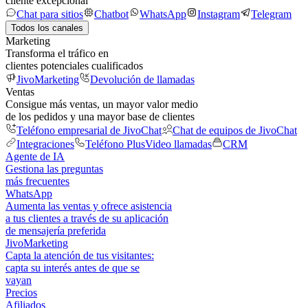
cliente excepcional
Chat para sitios
Chatbot
WhatsApp
Instagram
Telegram
Todos los canales
Marketing
Transforma el tráfico en
clientes potenciales cualificados
JivoMarketing
Devolución de llamadas
Ventas
Consigue más ventas, un mayor valor medio
de los pedidos y una mayor base de clientes
Teléfono empresarial de JivoChat
Chat de equipos de JivoChat
Integraciones
Teléfono Plus
Video llamadas
CRM
Agente de IA
Gestiona las preguntas
más frecuentes
WhatsApp
Aumenta las ventas y ofrece asistencia
a tus clientes a través de su aplicación
de mensajería preferida
JivoMarketing
Capta la atención de tus visitantes:
capta su interés antes de que se
vayan
Precios
Afiliados