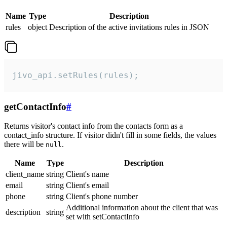
Name
Type
Description
rules
object
Description of the active invitations rules in JSON
jivo_api.setRules(rules);
getContactInfo
#
Returns visitor's contact info from the contacts form as a
contact_info structure. If visitor didn't fill in some fields, the values
there will be
.
null
Name
Type
Description
client_name
string
Client's name
email
string
Client's email
phone
string
Client's phone number
Additional information about the client that was
description
string
set with setContactInfo