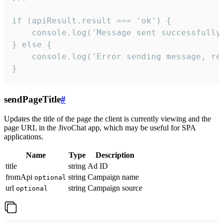
if (apiResult.result === 'ok') {

    console.log('Message sent successfully'
} else {

    console.log('Error sending message, rea
}
sendPageTitle
#
Updates the title of the page the client is currently viewing and the
page URL in the JivoChat app, which may be useful for SPA
applications.
Name
Type
Description
title
string
Ad ID
fromApi
string
Campaign name
optional
url
string
Campaign source
optional