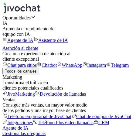
Oportunidades
IA
Aumenta el rendimiento del
equipo con IA
Agente de IA
Asistente de IA
Atención al cliente
Crea una experiencia de atención al
cliente excepcional
Chat para sitios
Chatbot
WhatsApp
Instagram
Telegram
Todos los canales
Marketing
Transforma el tráfico en
clientes potenciales cualificados
JivoMarketing
Devolución de llamadas
Ventas
Consigue más ventas, un mayor valor medio
de los pedidos y una mayor base de clientes
Teléfono empresarial de JivoChat
Chat de equipos de JivoChat
Integraciones
Teléfono Plus
Video llamadas
CRM
Agente de IA
Gestiona las preguntas