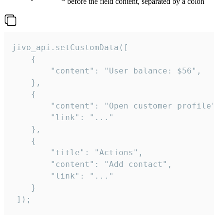
before the field content, separated by a colon
jivo_api.setCustomData([

    {

        "content": "User balance: $56",

    },

    {

        "content": "Open customer profile",
        "link": "..."

    },

    {

        "title": "Actions",

        "content": "Add contact",

        "link": "..."

    }

 ]);