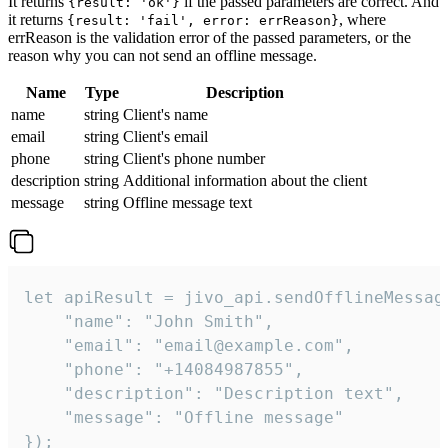
It returns
if the passed parameters are correct. And
{result: 'ok'}
it returns
, where
{result: 'fail', error: errReason}
errReason is the validation error of the passed parameters, or the
reason why you can not send an offline message.
Name
Type
Description
name
string
Client's name
email
string
Client's email
phone
string
Client's phone number
description
string
Additional information about the client
message
string
Offline message text
let apiResult = jivo_api.sendOfflineMessage
    "name": "John Smith",

    "email": "email@example.com",

    "phone": "+14084987855",

    "description": "Description text",

    "message": "Offline message"

});
