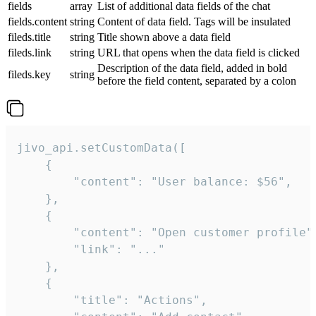
fields
array
List of additional data fields of the chat
fields.content
string
Content of data field. Tags will be insulated
fileds.title
string
Title shown above a data field
fileds.link
string
URL that opens when the data field is clicked
Description of the data field, added in bold
fileds.key
string
before the field content, separated by a colon
jivo_api.setCustomData([

    {

        "content": "User balance: $56",

    },

    {

        "content": "Open customer profile",
        "link": "..."

    },

    {

        "title": "Actions",
