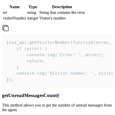
Name
Type
Description
err
string
String that contains the error
visitorNumber
integer
Visitor's number
jivo_api.getVisitorNumber(function(error, v
    if (error) {

        console.log('Error: ', error);

        return;

    }  

    console.log('Visitor number: ', visitor
});
getUnreadMessagesCount
#
This method allows you to get the number of unread messages from
the agent.