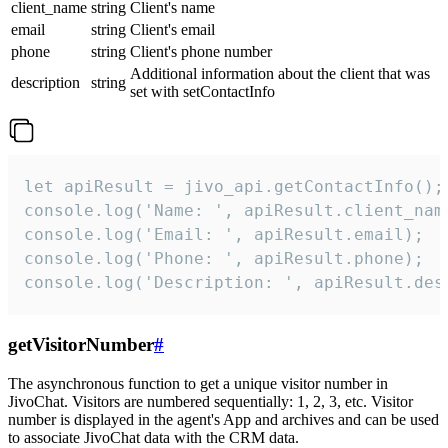
client_name
string
Client's name
email
string
Client's email
phone
string
Client's phone number
Additional information about the client that was
description
string
set with setContactInfo
let apiResult = jivo_api.getContactInfo();

console.log('Name: ', apiResult.client_name
console.log('Email: ', apiResult.email);

console.log('Phone: ', apiResult.phone);

console.log('Description: ', apiResult.des
getVisitorNumber
#
The asynchronous function to get a unique visitor number in
JivoChat. Visitors are numbered sequentially: 1, 2, 3, etc. Visitor
number is displayed in the agent's App and archives and can be used
to associate JivoChat data with the CRM data.