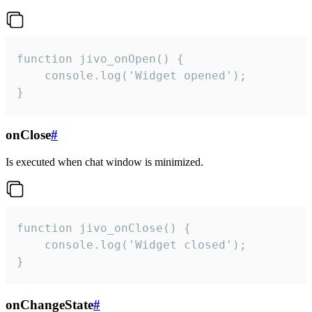
function jivo_onOpen() {

    console.log('Widget opened');

}
onClose
#
Is executed when chat window is minimized.
function jivo_onClose() {

    console.log('Widget closed');

}
onChangeState
#