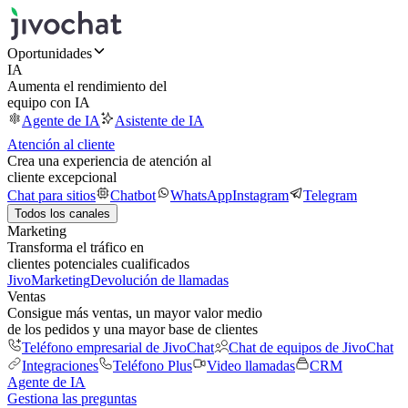
Oportunidades
IA
Aumenta el rendimiento del
equipo con IA
Agente de IA
Asistente de IA
Atención al cliente
Crea una experiencia de atención al
cliente excepcional
Chat para sitios
Chatbot
WhatsApp
Instagram
Telegram
Todos los canales
Marketing
Transforma el tráfico en
clientes potenciales cualificados
JivoMarketing
Devolución de llamadas
Ventas
Consigue más ventas, un mayor valor medio
de los pedidos y una mayor base de clientes
Teléfono empresarial de JivoChat
Chat de equipos de JivoChat
Integraciones
Teléfono Plus
Video llamadas
CRM
Agente de IA
Gestiona las preguntas