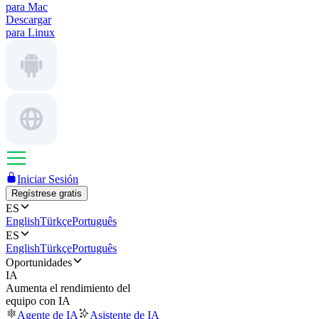
para Mac
Descargar
para Linux
Iniciar Sesión
Regístrese gratis
ES
English
Türkçe
Português
ES
English
Türkçe
Português
Oportunidades
IA
Aumenta el rendimiento del
equipo con IA
Agente de IA
Asistente de IA