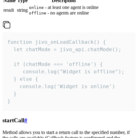
Name
Type
Description
- at least one agent is online
online
result
string
- no agents are online
offline
function jivo_onLoadCallback() {

  let chatMode = jivo_api.chatMode();

  if (chatMode === 'offline') {

     console.log("Widget is offline");

  } else {

    console.log('Widget is online')

  }

}
startCall
#
Method allows you to start a return call to the specified number, if
the calls are available (Callback feature is configured and the