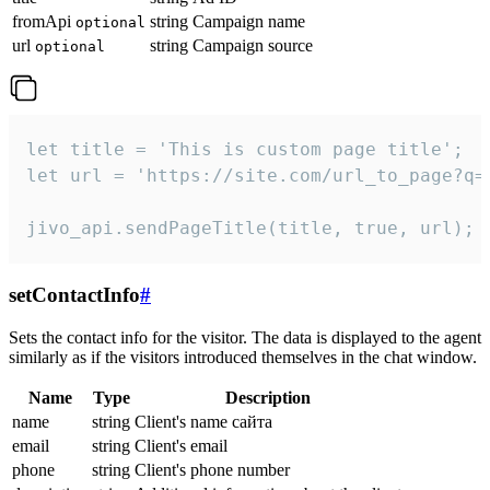
fromApi
string
Campaign name
optional
url
string
Campaign source
optional
let title = 'This is custom page title';

let url = 'https://site.com/url_to_page?q=p
jivo_api.sendPageTitle(title, true, url);
setContactInfo
#
Sets the contact info for the visitor. The data is displayed to the agent
similarly as if the visitors introduced themselves in the chat window.
Name
Type
Description
name
string
Client's name сайта
email
string
Client's email
phone
string
Client's phone number