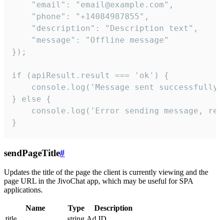
    "email": "email@example.com",

    "phone": "+14084987855",

    "description": "Description text",

    "message": "Offline message"

});

if (apiResult.result === 'ok') {

    console.log('Message sent successfully'
} else {

    console.log('Error sending message, rea
}
sendPageTitle
#
Updates the title of the page the client is currently viewing and the
page URL in the JivoChat app, which may be useful for SPA
applications.
Name
Type
Description
title
string
Ad ID