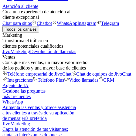
Atención al cliente
Crea una experiencia de atención al
cliente excepcional
Chat para sitios
Chatbot
WhatsApp
Instagram
Telegram
Todos los canales
Marketing
Transforma el tráfico en
clientes potenciales cualificados
JivoMarketing
Devolución de llamadas
Ventas
Consigue más ventas, un mayor valor medio
de los pedidos y una mayor base de clientes
Teléfono empresarial de JivoChat
Chat de equipos de JivoChat
Integraciones
Teléfono Plus
Video llamadas
CRM
Agente de IA
Gestiona las preguntas
más frecuentes
WhatsApp
Aumenta las ventas y ofrece asistencia
a tus clientes a través de su aplicación
de mensajería preferida
JivoMarketing
Capta la atención de tus visitantes:
capta su interés antes de que se