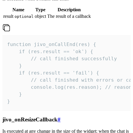
Name
Type
Description
result
object
The result of a callback
optional
function jivo_onCallEnd(res) {

    if (res.result == 'ok') {

        // call finished successfully

    }

    if (res.result == 'fail') {

        // call finished with errors or can
        console.log(res.reason); // reason 
    }

}
jivo_onResizeCallback
#
Is executed at any change in the size of the widget: when the chat is