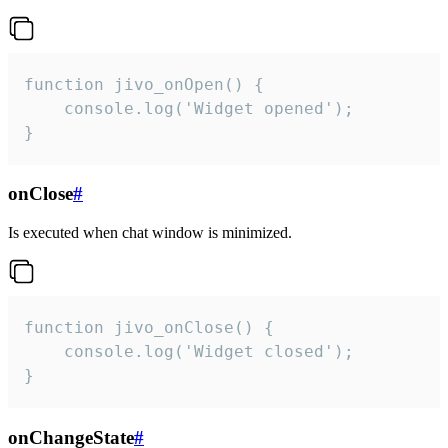
function jivo_onOpen() {

    console.log('Widget opened');

}
onClose
#
Is executed when chat window is minimized.
function jivo_onClose() {

    console.log('Widget closed');

}
onChangeState
#