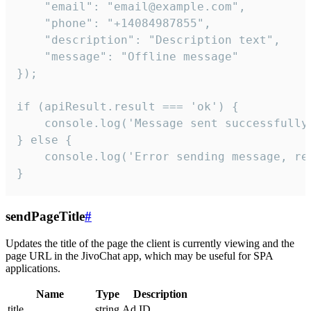
    "email": "email@example.com",

    "phone": "+14084987855",

    "description": "Description text",

    "message": "Offline message"

});

if (apiResult.result === 'ok') {

    console.log('Message sent successfully'
} else {

    console.log('Error sending message, rea
}
sendPageTitle
#
Updates the title of the page the client is currently viewing and the
page URL in the JivoChat app, which may be useful for SPA
applications.
Name
Type
Description
title
string
Ad ID