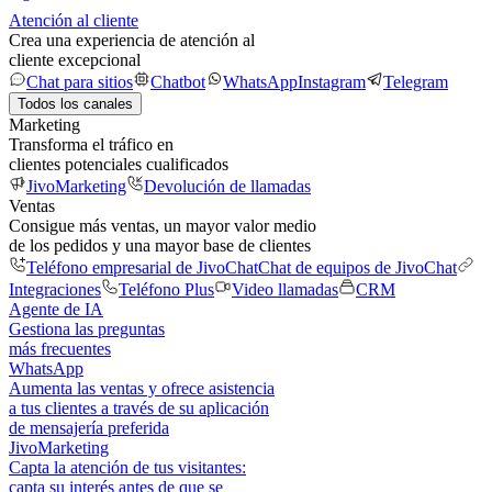
Atención al cliente
Crea una experiencia de atención al
cliente excepcional
Chat para sitios
Chatbot
WhatsApp
Instagram
Telegram
Todos los canales
Marketing
Transforma el tráfico en
clientes potenciales cualificados
JivoMarketing
Devolución de llamadas
Ventas
Consigue más ventas, un mayor valor medio
de los pedidos y una mayor base de clientes
Teléfono empresarial de JivoChat
Chat de equipos de JivoChat
Integraciones
Teléfono Plus
Video llamadas
CRM
Agente de IA
Gestiona las preguntas
más frecuentes
WhatsApp
Aumenta las ventas y ofrece asistencia
a tus clientes a través de su aplicación
de mensajería preferida
JivoMarketing
Capta la atención de tus visitantes:
capta su interés antes de que se