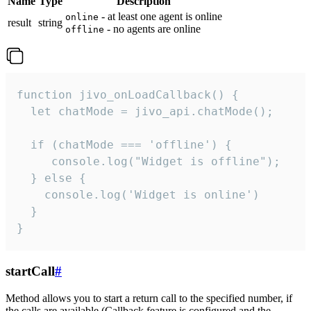
Name
Type
Description
- at least one agent is online
online
result
string
- no agents are online
offline
function jivo_onLoadCallback() {

  let chatMode = jivo_api.chatMode();

  if (chatMode === 'offline') {

     console.log("Widget is offline");

  } else {

    console.log('Widget is online')

  }

}
startCall
#
Method allows you to start a return call to the specified number, if
the calls are available (Callback feature is configured and the