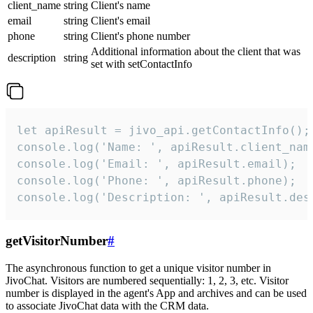
client_name
string
Client's name
email
string
Client's email
phone
string
Client's phone number
Additional information about the client that was
description
string
set with setContactInfo
let apiResult = jivo_api.getContactInfo();

console.log('Name: ', apiResult.client_name
console.log('Email: ', apiResult.email);

console.log('Phone: ', apiResult.phone);

console.log('Description: ', apiResult.des
getVisitorNumber
#
The asynchronous function to get a unique visitor number in
JivoChat. Visitors are numbered sequentially: 1, 2, 3, etc. Visitor
number is displayed in the agent's App and archives and can be used
to associate JivoChat data with the CRM data.