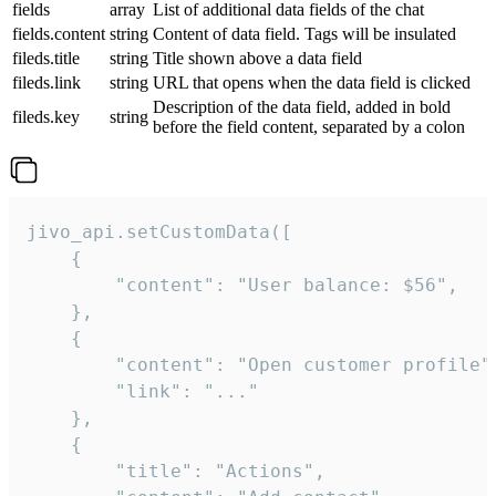
fields
array
List of additional data fields of the chat
fields.content
string
Content of data field. Tags will be insulated
fileds.title
string
Title shown above a data field
fileds.link
string
URL that opens when the data field is clicked
Description of the data field, added in bold
fileds.key
string
before the field content, separated by a colon
jivo_api.setCustomData([

    {

        "content": "User balance: $56",

    },

    {

        "content": "Open customer profile",
        "link": "..."

    },

    {

        "title": "Actions",
