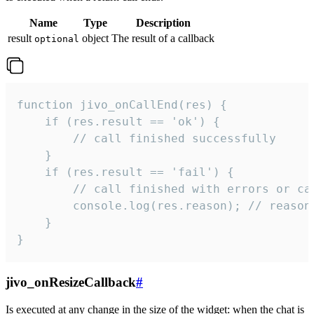
Name
Type
Description
result
object
The result of a callback
optional
function jivo_onCallEnd(res) {

    if (res.result == 'ok') {

        // call finished successfully

    }

    if (res.result == 'fail') {

        // call finished with errors or can
        console.log(res.reason); // reason 
    }

}
jivo_onResizeCallback
#
Is executed at any change in the size of the widget: when the chat is