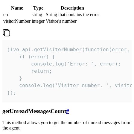
Name
Type
Description
err
string
String that contains the error
visitorNumber
integer
Visitor's number
jivo_api.getVisitorNumber(function(error, v
    if (error) {

        console.log('Error: ', error);

        return;

    }  

    console.log('Visitor number: ', visitor
});
getUnreadMessagesCount
#
This method allows you to get the number of unread messages from
the agent.