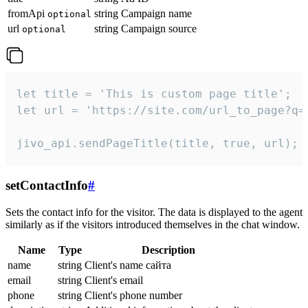
fromApi
string
Campaign name
optional
url
string
Campaign source
optional
let title = 'This is custom page title';

let url = 'https://site.com/url_to_page?q=p
jivo_api.sendPageTitle(title, true, url);
setContactInfo
#
Sets the contact info for the visitor. The data is displayed to the agent
similarly as if the visitors introduced themselves in the chat window.
Name
Type
Description
name
string
Client's name сайта
email
string
Client's email
phone
string
Client's phone number