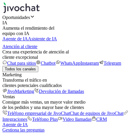
Oportunidades
IA
Aumenta el rendimiento del
equipo con IA
Agente de IA
Asistente de IA
Atención al cliente
Crea una experiencia de atención al
cliente excepcional
Chat para sitios
Chatbot
WhatsApp
Instagram
Telegram
Todos los canales
Marketing
Transforma el tráfico en
clientes potenciales cualificados
JivoMarketing
Devolución de llamadas
Ventas
Consigue más ventas, un mayor valor medio
de los pedidos y una mayor base de clientes
Teléfono empresarial de JivoChat
Chat de equipos de JivoChat
Integraciones
Teléfono Plus
Video llamadas
CRM
Agente de IA
Gestiona las preguntas