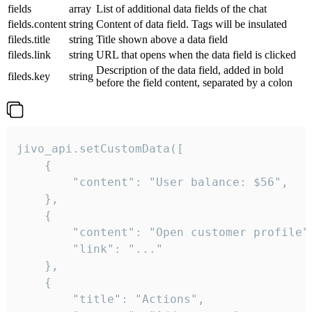
fields
array
List of additional data fields of the chat
fields.content
string
Content of data field. Tags will be insulated
fileds.title
string
Title shown above a data field
fileds.link
string
URL that opens when the data field is clicked
Description of the data field, added in bold
fileds.key
string
before the field content, separated by a colon
jivo_api.setCustomData([

    {

        "content": "User balance: $56",

    },

    {

        "content": "Open customer profile",
        "link": "..."

    },

    {

        "title": "Actions",
