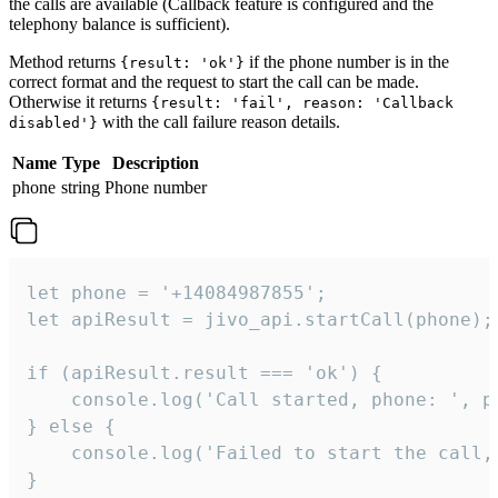
the calls are available (Callback feature is configured and the
telephony balance is sufficient).
Method returns
if the phone number is in the
{result: 'ok'}
correct format and the request to start the call can be made.
Otherwise it returns
{result: 'fail', reason: 'Callback
with the call failure reason details.
disabled'}
Name
Type
Description
phone
string
Phone number
let phone = '+14084987855';

let apiResult = jivo_api.startCall(phone);

if (apiResult.result === 'ok') {

    console.log('Call started, phone: ', ph
} else {

    console.log('Failed to start the call,
}