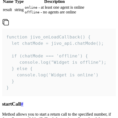
Name
Type
Description
- at least one agent is online
online
result
string
- no agents are online
offline
function jivo_onLoadCallback() {

  let chatMode = jivo_api.chatMode();

  if (chatMode === 'offline') {

     console.log("Widget is offline");

  } else {

    console.log('Widget is online')

  }

}
startCall
#
Method allows you to start a return call to the specified number, if