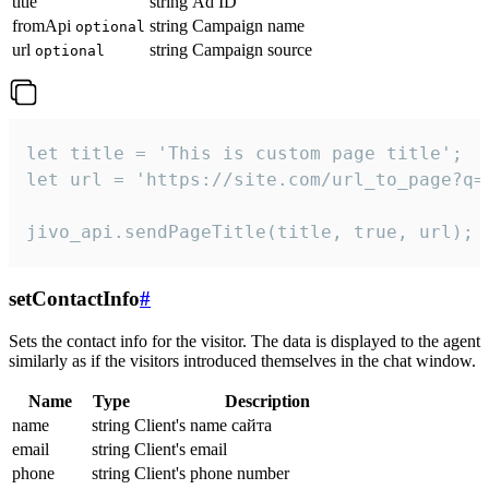
title
string
Ad ID
fromApi
string
Campaign name
optional
url
string
Campaign source
optional
let title = 'This is custom page title';

let url = 'https://site.com/url_to_page?q=p
jivo_api.sendPageTitle(title, true, url);
setContactInfo
#
Sets the contact info for the visitor. The data is displayed to the agent
similarly as if the visitors introduced themselves in the chat window.
Name
Type
Description
name
string
Client's name сайта
email
string
Client's email
phone
string
Client's phone number