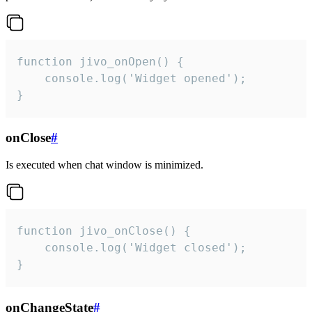
function jivo_onOpen() {

    console.log('Widget opened');

}
onClose
#
Is executed when chat window is minimized.
function jivo_onClose() {

    console.log('Widget closed');

}
onChangeState
#