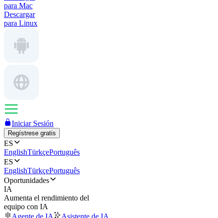
para Mac
Descargar
para Linux
Iniciar Sesión
Regístrese gratis
ES
English
Türkçe
Português
ES
English
Türkçe
Português
Oportunidades
IA
Aumenta el rendimiento del
equipo con IA
Agente de IA
Asistente de IA