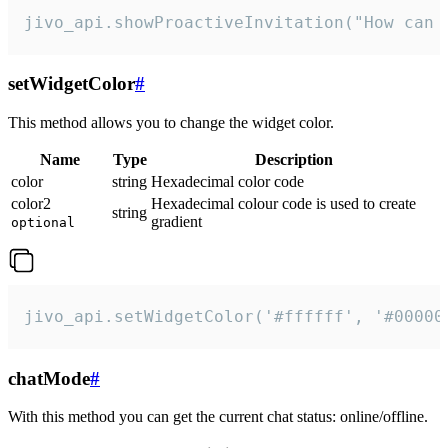
jivo_api.showProactiveInvitation("How can 
setWidgetColor
#
This method allows you to change the widget color.
Name
Type
Description
color
string
Hexadecimal color code
color2
Hexadecimal colour code is used to create
string
gradient
optional
jivo_api.setWidgetColor('#ffffff', '#00000
chatMode
#
With this method you can get the current chat status: online/offline.