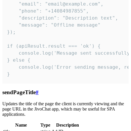
    "email": "email@example.com",

    "phone": "+14084987855",

    "description": "Description text",

    "message": "Offline message"

});

if (apiResult.result === 'ok') {

    console.log('Message sent successfully'
} else {

    console.log('Error sending message, rea
}
sendPageTitle
#
Updates the title of the page the client is currently viewing and the
page URL in the JivoChat app, which may be useful for SPA
applications.
Name
Type
Description