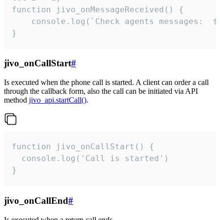
function jivo_onMessageReceived() {

	console.log(`Check agents messages:  ${i++}`)

}
jivo_onCallStart
#
Is executed when the phone call is started. A client can order a call
through the callback form, also the call can be initiated via API
method
jivo_api.startCall()
.
function jivo_onCallStart() {

  console.log('Call is started')

}
jivo_onCallEnd
#
Is executed when a return call ends.