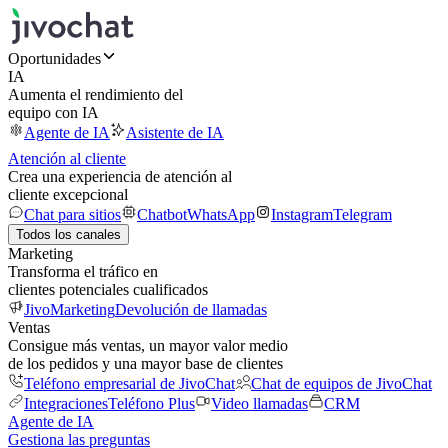
Oportunidades
IA
Aumenta el rendimiento del
equipo con IA
Agente de IA
Asistente de IA
Atención al cliente
Crea una experiencia de atención al
cliente excepcional
Chat para sitios
Chatbot
WhatsApp
Instagram
Telegram
Todos los canales
Marketing
Transforma el tráfico en
clientes potenciales cualificados
JivoMarketing
Devolución de llamadas
Ventas
Consigue más ventas, un mayor valor medio
de los pedidos y una mayor base de clientes
Teléfono empresarial de JivoChat
Chat de equipos de JivoChat
Integraciones
Teléfono Plus
Video llamadas
CRM
Agente de IA
Gestiona las preguntas