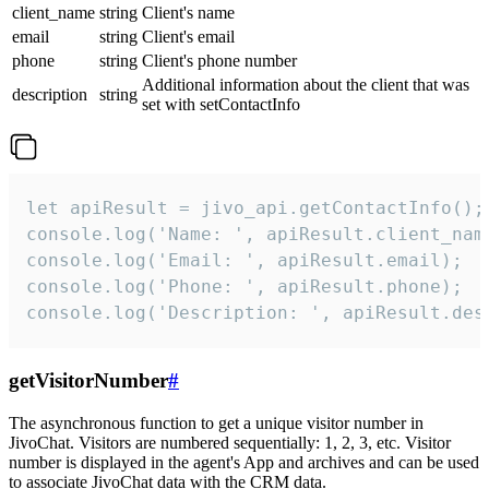
client_name
string
Client's name
email
string
Client's email
phone
string
Client's phone number
Additional information about the client that was
description
string
set with setContactInfo
let apiResult = jivo_api.getContactInfo();

console.log('Name: ', apiResult.client_name
console.log('Email: ', apiResult.email);

console.log('Phone: ', apiResult.phone);

console.log('Description: ', apiResult.des
getVisitorNumber
#
The asynchronous function to get a unique visitor number in
JivoChat. Visitors are numbered sequentially: 1, 2, 3, etc. Visitor
number is displayed in the agent's App and archives and can be used
to associate JivoChat data with the CRM data.