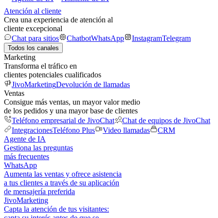
Atención al cliente
Crea una experiencia de atención al
cliente excepcional
Chat para sitios
Chatbot
WhatsApp
Instagram
Telegram
Todos los canales
Marketing
Transforma el tráfico en
clientes potenciales cualificados
JivoMarketing
Devolución de llamadas
Ventas
Consigue más ventas, un mayor valor medio
de los pedidos y una mayor base de clientes
Teléfono empresarial de JivoChat
Chat de equipos de JivoChat
Integraciones
Teléfono Plus
Video llamadas
CRM
Agente de IA
Gestiona las preguntas
más frecuentes
WhatsApp
Aumenta las ventas y ofrece asistencia
a tus clientes a través de su aplicación
de mensajería preferida
JivoMarketing
Capta la atención de tus visitantes:
capta su interés antes de que se