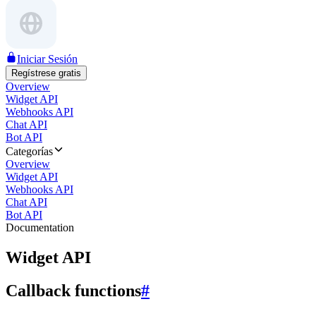
Iniciar Sesión
Regístrese gratis
Overview
Widget API
Webhooks API
Chat API
Bot API
Categorías
Overview
Widget API
Webhooks API
Chat API
Bot API
Documentation
Widget API
Callback functions
#