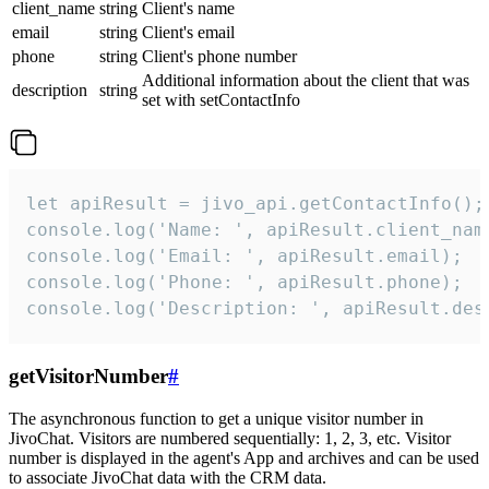
client_name
string
Client's name
email
string
Client's email
phone
string
Client's phone number
Additional information about the client that was
description
string
set with setContactInfo
let apiResult = jivo_api.getContactInfo();

console.log('Name: ', apiResult.client_name
console.log('Email: ', apiResult.email);

console.log('Phone: ', apiResult.phone);

console.log('Description: ', apiResult.des
getVisitorNumber
#
The asynchronous function to get a unique visitor number in
JivoChat. Visitors are numbered sequentially: 1, 2, 3, etc. Visitor
number is displayed in the agent's App and archives and can be used
to associate JivoChat data with the CRM data.