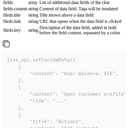
fields
array
List of additional data fields of the chat
fields.content
string
Content of data field. Tags will be insulated
fileds.title
string
Title shown above a data field
fileds.link
string
URL that opens when the data field is clicked
Description of the data field, added in bold
fileds.key
string
before the field content, separated by a colon
jivo_api.setCustomData([

    {

        "content": "User balance: $56",

    },

    {

        "content": "Open customer profile",
        "link": "..."

    },

    {

        "title": "Actions",
