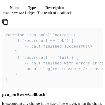
Name
Type
Description
result
object
The result of a callback
optional
function jivo_onCallEnd(res) {

    if (res.result == 'ok') {

        // call finished successfully

    }

    if (res.result == 'fail') {

        // call finished with errors or can
        console.log(res.reason); // reason 
    }

}
jivo_onResizeCallback
#
Is executed at any change in the size of the widget: when the chat is