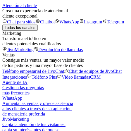
Atención al cliente
Crea una experiencia de atención al
cliente excepcional
Chat para sitios
Chatbot
WhatsApp
Instagram
Telegram
Todos los canales
Marketing
Transforma el tráfico en
clientes potenciales cualificados
JivoMarketing
Devolución de llamadas
Ventas
Consigue más ventas, un mayor valor medio
de los pedidos y una mayor base de clientes
Teléfono empresarial de JivoChat
Chat de equipos de JivoChat
Integraciones
Teléfono Plus
Video llamadas
CRM
Agente de IA
Gestiona las preguntas
más frecuentes
WhatsApp
Aumenta las ventas y ofrece asistencia
a tus clientes a través de su aplicación
de mensajería preferida
JivoMarketing
Capta la atención de tus visitantes:
capta su interés antes de que se