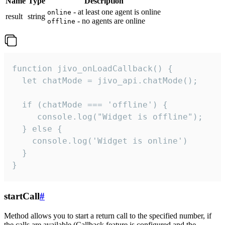
Name
Type
Description
- at least one agent is online
online
result
string
- no agents are online
offline
function jivo_onLoadCallback() {

  let chatMode = jivo_api.chatMode();

  if (chatMode === 'offline') {

     console.log("Widget is offline");

  } else {

    console.log('Widget is online')

  }

}
startCall
#
Method allows you to start a return call to the specified number, if
the calls are available (Callback feature is configured and the