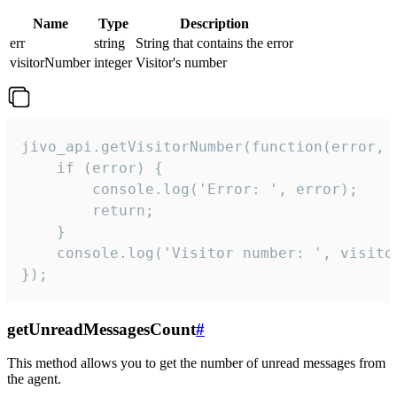
Name
Type
Description
err
string
String that contains the error
visitorNumber
integer
Visitor's number
jivo_api.getVisitorNumber(function(error, v
    if (error) {

        console.log('Error: ', error);

        return;

    }  

    console.log('Visitor number: ', visitor
});
getUnreadMessagesCount
#
This method allows you to get the number of unread messages from
the agent.