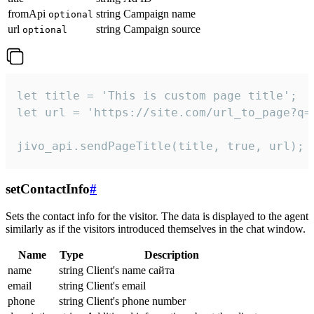
fromApi
string
Campaign name
optional
url
string
Campaign source
optional
let title = 'This is custom page title';

let url = 'https://site.com/url_to_page?q=p
jivo_api.sendPageTitle(title, true, url);
setContactInfo
#
Sets the contact info for the visitor. The data is displayed to the agent
similarly as if the visitors introduced themselves in the chat window.
Name
Type
Description
name
string
Client's name сайта
email
string
Client's email
phone
string
Client's phone number