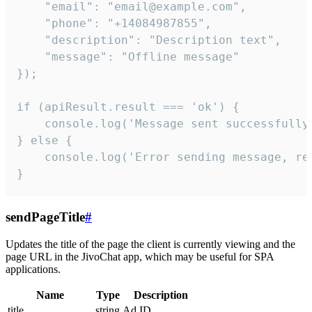
    "email": "email@example.com",

    "phone": "+14084987855",

    "description": "Description text",

    "message": "Offline message"

});

if (apiResult.result === 'ok') {

    console.log('Message sent successfully'
} else {

    console.log('Error sending message, rea
}
sendPageTitle
#
Updates the title of the page the client is currently viewing and the
page URL in the JivoChat app, which may be useful for SPA
applications.
Name
Type
Description
title
string
Ad ID