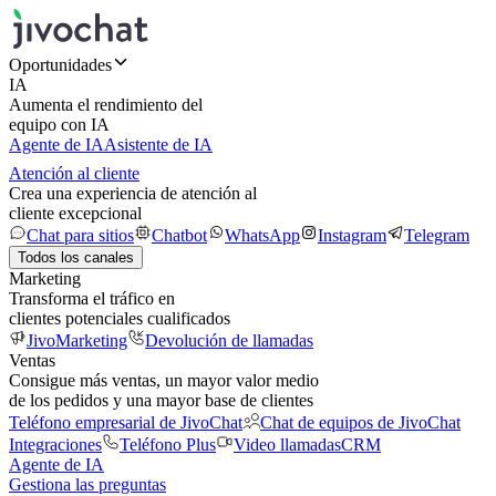
Oportunidades
IA
Aumenta el rendimiento del
equipo con IA
Agente de IA
Asistente de IA
Atención al cliente
Crea una experiencia de atención al
cliente excepcional
Chat para sitios
Chatbot
WhatsApp
Instagram
Telegram
Todos los canales
Marketing
Transforma el tráfico en
clientes potenciales cualificados
JivoMarketing
Devolución de llamadas
Ventas
Consigue más ventas, un mayor valor medio
de los pedidos y una mayor base de clientes
Teléfono empresarial de JivoChat
Chat de equipos de JivoChat
Integraciones
Teléfono Plus
Video llamadas
CRM
Agente de IA
Gestiona las preguntas