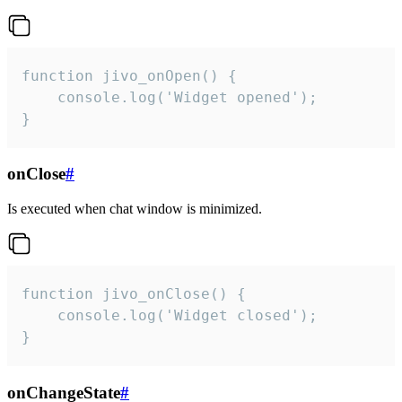
function jivo_onOpen() {

    console.log('Widget opened');

}
onClose
#
Is executed when chat window is minimized.
function jivo_onClose() {

    console.log('Widget closed');

}
onChangeState
#