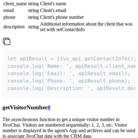
client_name
string
Client's name
email
string
Client's email
phone
string
Client's phone number
Additional information about the client that was
description
string
set with setContactInfo
let apiResult = jivo_api.getContactInfo();

console.log('Name: ', apiResult.client_name
console.log('Email: ', apiResult.email);

console.log('Phone: ', apiResult.phone);

console.log('Description: ', apiResult.des
getVisitorNumber
#
The asynchronous function to get a unique visitor number in
JivoChat. Visitors are numbered sequentially: 1, 2, 3, etc. Visitor
number is displayed in the agent's App and archives and can be used
to associate JivoChat data with the CRM data.