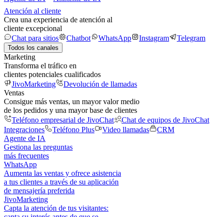
Atención al cliente
Crea una experiencia de atención al
cliente excepcional
Chat para sitios
Chatbot
WhatsApp
Instagram
Telegram
Todos los canales
Marketing
Transforma el tráfico en
clientes potenciales cualificados
JivoMarketing
Devolución de llamadas
Ventas
Consigue más ventas, un mayor valor medio
de los pedidos y una mayor base de clientes
Teléfono empresarial de JivoChat
Chat de equipos de JivoChat
Integraciones
Teléfono Plus
Video llamadas
CRM
Agente de IA
Gestiona las preguntas
más frecuentes
WhatsApp
Aumenta las ventas y ofrece asistencia
a tus clientes a través de su aplicación
de mensajería preferida
JivoMarketing
Capta la atención de tus visitantes:
capta su interés antes de que se