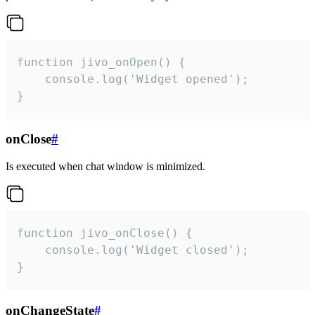
function jivo_onOpen() {

    console.log('Widget opened');

}
onClose
#
Is executed when chat window is minimized.
function jivo_onClose() {

    console.log('Widget closed');

}
onChangeState
#