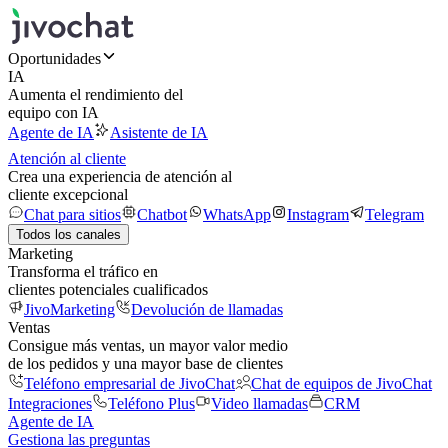
Oportunidades
IA
Aumenta el rendimiento del
equipo con IA
Agente de IA
Asistente de IA
Atención al cliente
Crea una experiencia de atención al
cliente excepcional
Chat para sitios
Chatbot
WhatsApp
Instagram
Telegram
Todos los canales
Marketing
Transforma el tráfico en
clientes potenciales cualificados
JivoMarketing
Devolución de llamadas
Ventas
Consigue más ventas, un mayor valor medio
de los pedidos y una mayor base de clientes
Teléfono empresarial de JivoChat
Chat de equipos de JivoChat
Integraciones
Teléfono Plus
Video llamadas
CRM
Agente de IA
Gestiona las preguntas