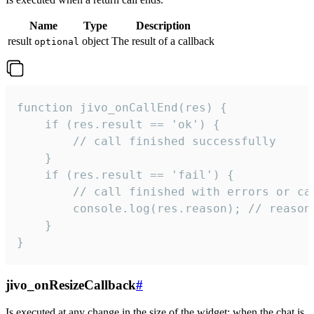
Name
Type
Description
result
object
The result of a callback
optional
function jivo_onCallEnd(res) {

    if (res.result == 'ok') {

        // call finished successfully

    }

    if (res.result == 'fail') {

        // call finished with errors or can
        console.log(res.reason); // reason 
    }

}
jivo_onResizeCallback
#
Is executed at any change in the size of the widget: when the chat is