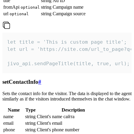
title
string
Ad ID
fromApi
string
Campaign name
optional
url
string
Campaign source
optional
let title = 'This is custom page title';

let url = 'https://site.com/url_to_page?q=p
jivo_api.sendPageTitle(title, true, url);
setContactInfo
#
Sets the contact info for the visitor. The data is displayed to the agent
similarly as if the visitors introduced themselves in the chat window.
Name
Type
Description
name
string
Client's name сайта
email
string
Client's email
phone
string
Client's phone number