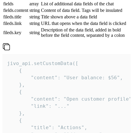
fields
array
List of additional data fields of the chat
fields.content
string
Content of data field. Tags will be insulated
fileds.title
string
Title shown above a data field
fileds.link
string
URL that opens when the data field is clicked
Description of the data field, added in bold
fileds.key
string
before the field content, separated by a colon
jivo_api.setCustomData([

    {

        "content": "User balance: $56",

    },

    {

        "content": "Open customer profile",
        "link": "..."

    },

    {

        "title": "Actions",
