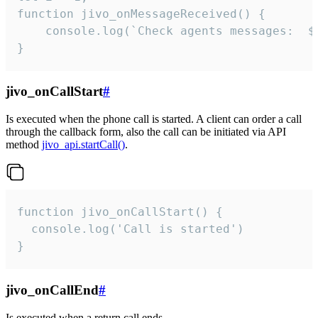
function jivo_onMessageReceived() {

	console.log(`Check agents messages:  ${i++}`)

}
jivo_onCallStart
#
Is executed when the phone call is started. A client can order a call
through the callback form, also the call can be initiated via API
method
jivo_api.startCall()
.
function jivo_onCallStart() {

  console.log('Call is started')

}
jivo_onCallEnd
#
Is executed when a return call ends.