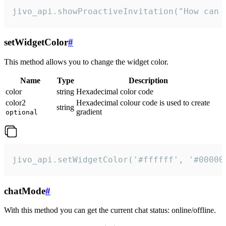
jivo_api.showProactiveInvitation("How can 
setWidgetColor
#
This method allows you to change the widget color.
Name
Type
Description
color
string
Hexadecimal color code
color2
Hexadecimal colour code is used to create
string
gradient
optional
jivo_api.setWidgetColor('#ffffff', '#00000
chatMode
#
With this method you can get the current chat status: online/offline.