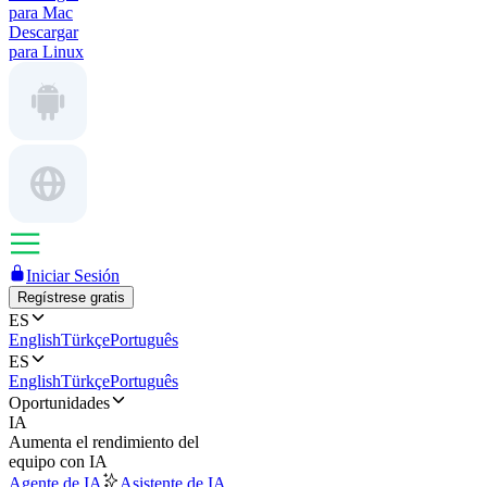
para Mac
Descargar
para Linux
Iniciar Sesión
Regístrese gratis
ES
English
Türkçe
Português
ES
English
Türkçe
Português
Oportunidades
IA
Aumenta el rendimiento del
equipo con IA
Agente de IA
Asistente de IA