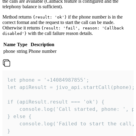
the calls are available (Callback feature is configured and the
telephony balance is sufficient).
Method returns
if the phone number is in the
{result: 'ok'}
correct format and the request to start the call can be made.
Otherwise it returns
{result: 'fail', reason: 'Callback
with the call failure reason details.
disabled'}
Name
Type
Description
phone
string
Phone number
let phone = '+14084987855';

let apiResult = jivo_api.startCall(phone);

if (apiResult.result === 'ok') {

    console.log('Call started, phone: ', ph
} else {

    console.log('Failed to start the call,
}