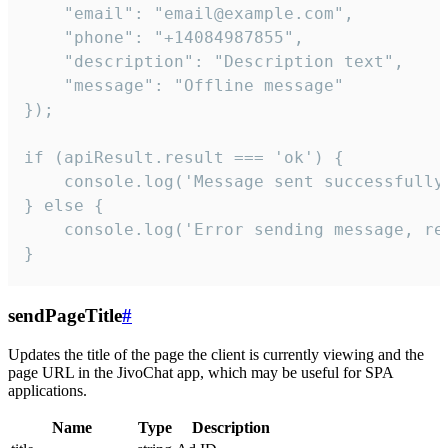
    "email": "email@example.com",

    "phone": "+14084987855",

    "description": "Description text",

    "message": "Offline message"

});

if (apiResult.result === 'ok') {

    console.log('Message sent successfully'
} else {

    console.log('Error sending message, rea
}
sendPageTitle
#
Updates the title of the page the client is currently viewing and the
page URL in the JivoChat app, which may be useful for SPA
applications.
Name
Type
Description