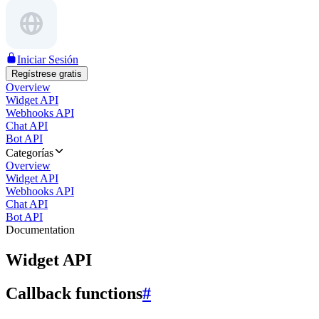
Iniciar Sesión
Regístrese gratis
Overview
Widget API
Webhooks API
Chat API
Bot API
Categorías
Overview
Widget API
Webhooks API
Chat API
Bot API
Documentation
Widget API
Callback functions
#