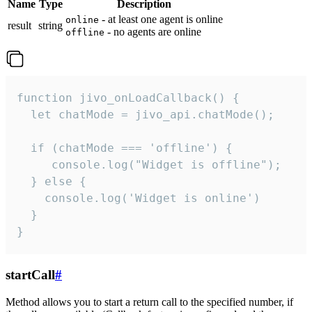
Name
Type
Description
- at least one agent is online
online
result
string
- no agents are online
offline
function jivo_onLoadCallback() {

  let chatMode = jivo_api.chatMode();

  if (chatMode === 'offline') {

     console.log("Widget is offline");

  } else {

    console.log('Widget is online')

  }

}
startCall
#
Method allows you to start a return call to the specified number, if