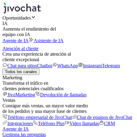
Oportunidades
IA
Aumenta el rendimiento del
equipo con IA
Agente de IA
Asistente de IA
Atención al cliente
Crea una experiencia de atención al
cliente excepcional
Chat para sitios
Chatbot
WhatsApp
Instagram
Telegram
Todos los canales
Marketing
Transforma el tráfico en
clientes potenciales cualificados
JivoMarketing
Devolución de llamadas
Ventas
Consigue más ventas, un mayor valor medio
de los pedidos y una mayor base de clientes
Teléfono empresarial de JivoChat
Chat de equipos de JivoChat
Integraciones
Teléfono Plus
Video llamadas
CRM
Agente de IA
Gestiona las preguntas