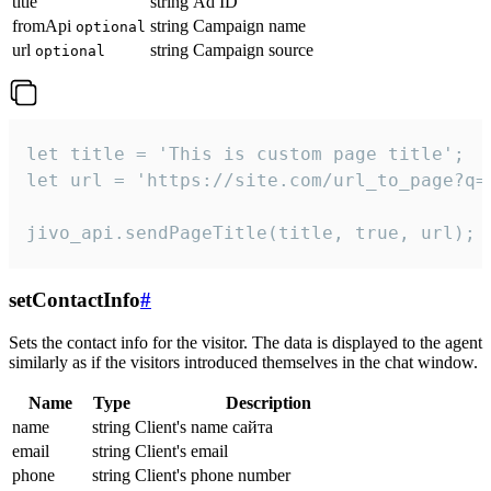
title
string
Ad ID
fromApi
string
Campaign name
optional
url
string
Campaign source
optional
let title = 'This is custom page title';

let url = 'https://site.com/url_to_page?q=p
jivo_api.sendPageTitle(title, true, url);
setContactInfo
#
Sets the contact info for the visitor. The data is displayed to the agent
similarly as if the visitors introduced themselves in the chat window.
Name
Type
Description
name
string
Client's name сайта
email
string
Client's email
phone
string
Client's phone number