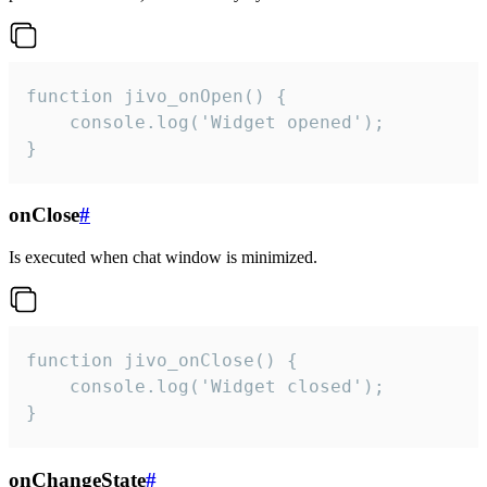
function jivo_onOpen() {

    console.log('Widget opened');

}
onClose
#
Is executed when chat window is minimized.
function jivo_onClose() {

    console.log('Widget closed');

}
onChangeState
#