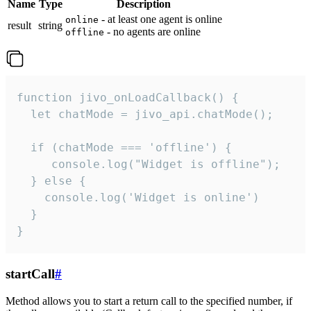
Name
Type
Description
- at least one agent is online
online
result
string
- no agents are online
offline
function jivo_onLoadCallback() {

  let chatMode = jivo_api.chatMode();

  if (chatMode === 'offline') {

     console.log("Widget is offline");

  } else {

    console.log('Widget is online')

  }

}
startCall
#
Method allows you to start a return call to the specified number, if