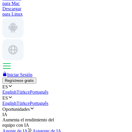
para Mac
Descargar
para Linux
Iniciar Sesión
Regístrese gratis
ES
English
Türkçe
Português
ES
English
Türkçe
Português
Oportunidades
IA
Aumenta el rendimiento del
equipo con IA
Agente de IA
Asistente de IA