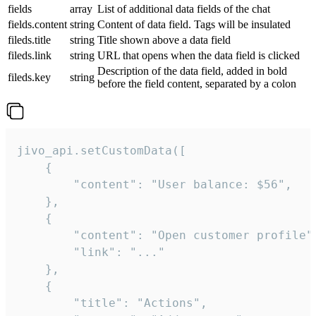
fields
array
List of additional data fields of the chat
fields.content
string
Content of data field. Tags will be insulated
fileds.title
string
Title shown above a data field
fileds.link
string
URL that opens when the data field is clicked
Description of the data field, added in bold
fileds.key
string
before the field content, separated by a colon
jivo_api.setCustomData([

    {

        "content": "User balance: $56",

    },

    {

        "content": "Open customer profile",
        "link": "..."

    },

    {

        "title": "Actions",
