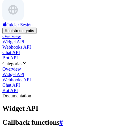
Iniciar Sesión
Regístrese gratis
Overview
Widget API
Webhooks API
Chat API
Bot API
Categorías
Overview
Widget API
Webhooks API
Chat API
Bot API
Documentation
Widget API
Callback functions
#