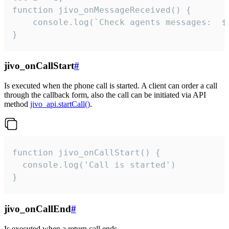
function jivo_onMessageReceived() {

	console.log(`Check agents messages:  ${i++}`)

}
jivo_onCallStart
#
Is executed when the phone call is started. A client can order a call
through the callback form, also the call can be initiated via API
method
jivo_api.startCall()
.
function jivo_onCallStart() {

  console.log('Call is started')

}
jivo_onCallEnd
#
Is executed when a return call ends.