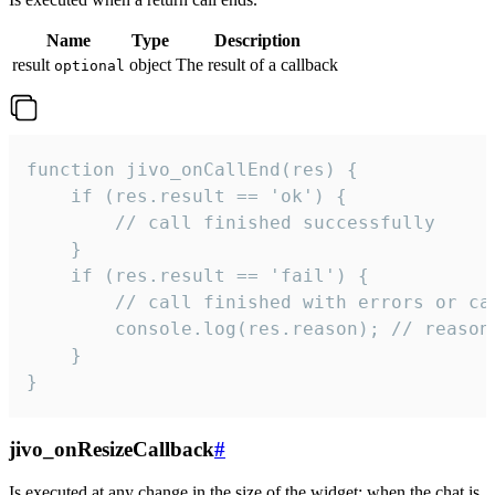
Name
Type
Description
result
object
The result of a callback
optional
function jivo_onCallEnd(res) {

    if (res.result == 'ok') {

        // call finished successfully

    }

    if (res.result == 'fail') {

        // call finished with errors or can
        console.log(res.reason); // reason 
    }

}
jivo_onResizeCallback
#
Is executed at any change in the size of the widget: when the chat is