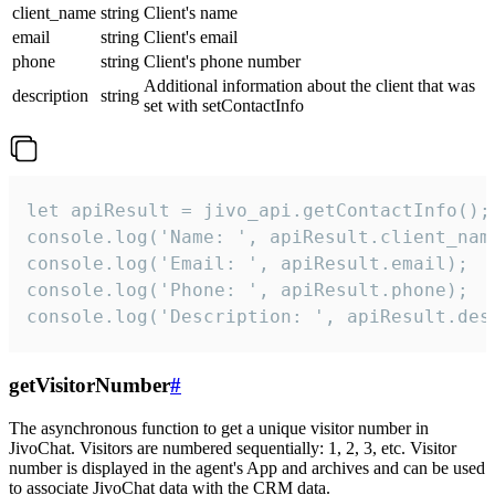
client_name
string
Client's name
email
string
Client's email
phone
string
Client's phone number
Additional information about the client that was
description
string
set with setContactInfo
let apiResult = jivo_api.getContactInfo();

console.log('Name: ', apiResult.client_name
console.log('Email: ', apiResult.email);

console.log('Phone: ', apiResult.phone);

console.log('Description: ', apiResult.des
getVisitorNumber
#
The asynchronous function to get a unique visitor number in
JivoChat. Visitors are numbered sequentially: 1, 2, 3, etc. Visitor
number is displayed in the agent's App and archives and can be used
to associate JivoChat data with the CRM data.