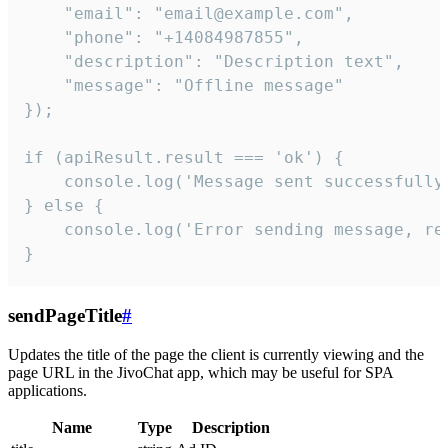
    "email": "email@example.com",

    "phone": "+14084987855",

    "description": "Description text",

    "message": "Offline message"

});

if (apiResult.result === 'ok') {

    console.log('Message sent successfully'
} else {

    console.log('Error sending message, rea
}
sendPageTitle
#
Updates the title of the page the client is currently viewing and the
page URL in the JivoChat app, which may be useful for SPA
applications.
Name
Type
Description