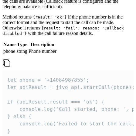
the calls are available (Callback feature is configured and the
telephony balance is sufficient).
Method returns
if the phone number is in the
{result: 'ok'}
correct format and the request to start the call can be made.
Otherwise it returns
{result: 'fail', reason: 'Callback
with the call failure reason details.
disabled'}
Name
Type
Description
phone
string
Phone number
let phone = '+14084987855';

let apiResult = jivo_api.startCall(phone);

if (apiResult.result === 'ok') {

    console.log('Call started, phone: ', ph
} else {

    console.log('Failed to start the call,
}