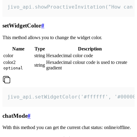
jivo_api.showProactiveInvitation("How can 
setWidgetColor
#
This method allows you to change the widget color.
Name
Type
Description
color
string
Hexadecimal color code
color2
Hexadecimal colour code is used to create
string
gradient
optional
jivo_api.setWidgetColor('#ffffff', '#00000
chatMode
#
With this method you can get the current chat status: online/offline.