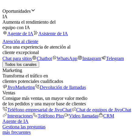
Oportunidades
IA
Aumenta el rendimiento del
equipo con IA
Agente de IA
Asistente de IA
Atención al cliente
Crea una experiencia de atención al
cliente excepcional
Chat para sitios
Chatbot
WhatsApp
Instagram
Telegram
Todos los canales
Marketing
Transforma el tráfico en
clientes potenciales cualificados
JivoMarketing
Devolución de llamadas
Ventas
Consigue más ventas, un mayor valor medio
de los pedidos y una mayor base de clientes
Teléfono empresarial de JivoChat
Chat de equipos de JivoChat
Integraciones
Teléfono Plus
Video llamadas
CRM
Agente de IA
Gestiona las preguntas
más frecuentes