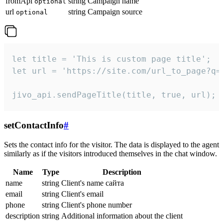
fromApi
string
Campaign name
optional
url
string
Campaign source
optional
let title = 'This is custom page title';

let url = 'https://site.com/url_to_page?q=p
jivo_api.sendPageTitle(title, true, url);
setContactInfo
#
Sets the contact info for the visitor. The data is displayed to the agent
similarly as if the visitors introduced themselves in the chat window.
Name
Type
Description
name
string
Client's name сайта
email
string
Client's email
phone
string
Client's phone number
description
string
Additional information about the client