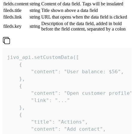
fields.content
string
Content of data field. Tags will be insulated
fileds.title
string
Title shown above a data field
fileds.link
string
URL that opens when the data field is clicked
Description of the data field, added in bold
fileds.key
string
before the field content, separated by a colon
jivo_api.setCustomData([

    {

        "content": "User balance: $56",

    },

    {

        "content": "Open customer profile",
        "link": "..."

    },

    {

        "title": "Actions",

        "content": "Add contact",
