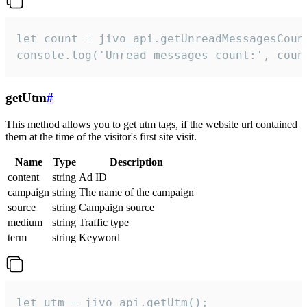
let count = jivo_api.getUnreadMessagesCount
console.log('Unread messages count:', coun
getUtm
#
This method allows you to get utm tags, if the website url contained
them at the time of the visitor's first site visit.
Name
Type
Description
content
string
Ad ID
campaign
string
The name of the campaign
source
string
Campaign source
medium
string
Traffic type
term
string
Keyword
let utm = jivo_api.getUtm();
