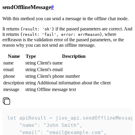
sendOfflineMessage
#
With this method you can send a message in the offline chat mode.
It returns
if the passed parameters are correct. And
{result: 'ok'}
it returns
, where
{result: 'fail', error: errReason}
errReason is the validation error of the passed parameters, or the
reason why you can not send an offline message.
Name
Type
Description
name
string
Client's name
email
string
Client's email
phone
string
Client's phone number
description
string
Additional information about the client
message
string
Offline message text
let apiResult = jivo_api.sendOfflineMessage
    "name": "John Smith",

    "email": "email@example.com",
