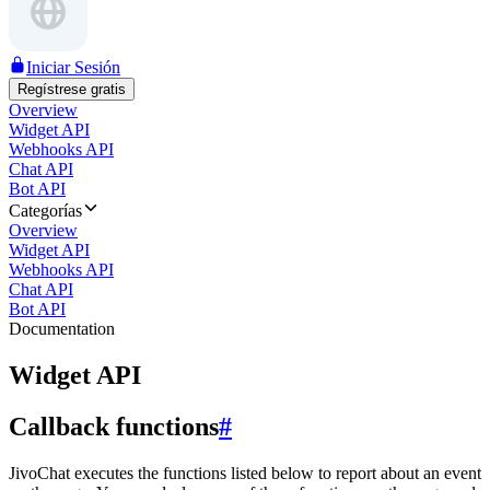
Iniciar Sesión
Regístrese gratis
Overview
Widget API
Webhooks API
Chat API
Bot API
Categorías
Overview
Widget API
Webhooks API
Chat API
Bot API
Documentation
Widget API
Callback functions
#
JivoChat executes the functions listed below to report about an event