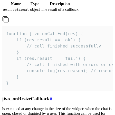
Name
Type
Description
result
object
The result of a callback
optional
function jivo_onCallEnd(res) {

    if (res.result == 'ok') {

        // call finished successfully

    }

    if (res.result == 'fail') {

        // call finished with errors or can
        console.log(res.reason); // reason 
    }

}
jivo_onResizeCallback
#
Is executed at any change in the size of the widget: when the chat is
open, closed or dragged by a user. This function can be used for