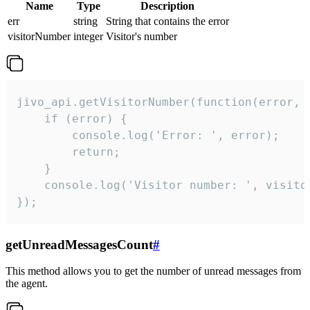
Name
Type
Description
err
string
String that contains the error
visitorNumber
integer
Visitor's number
jivo_api.getVisitorNumber(function(error, v
    if (error) {

        console.log('Error: ', error);

        return;

    }  

    console.log('Visitor number: ', visitor
});
getUnreadMessagesCount
#
This method allows you to get the number of unread messages from
the agent.