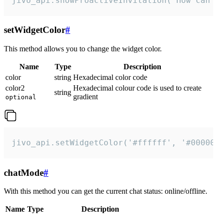
jivo_api.showProactiveInvitation("How can 
setWidgetColor
#
This method allows you to change the widget color.
Name
Type
Description
color
string
Hexadecimal color code
color2
Hexadecimal colour code is used to create
string
gradient
optional
jivo_api.setWidgetColor('#ffffff', '#00000
chatMode
#
With this method you can get the current chat status: online/offline.
Name
Type
Description