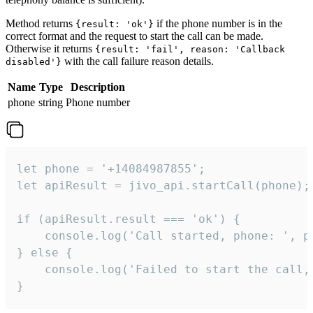
Method returns
if the phone number is in the
{result: 'ok'}
correct format and the request to start the call can be made.
Otherwise it returns
{result: 'fail', reason: 'Callback
with the call failure reason details.
disabled'}
Name
Type
Description
phone
string
Phone number
let phone = '+14084987855';

let apiResult = jivo_api.startCall(phone);

if (apiResult.result === 'ok') {

    console.log('Call started, phone: ', ph
} else {

    console.log('Failed to start the call,
}