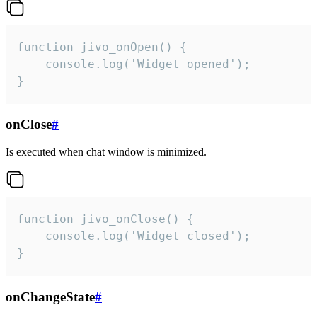
function jivo_onOpen() {

    console.log('Widget opened');

}
onClose
#
Is executed when chat window is minimized.
function jivo_onClose() {

    console.log('Widget closed');

}
onChangeState
#