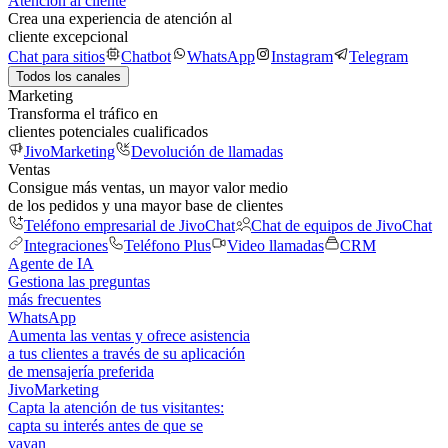
Atención al cliente
Crea una experiencia de atención al
cliente excepcional
Chat para sitios
Chatbot
WhatsApp
Instagram
Telegram
Todos los canales
Marketing
Transforma el tráfico en
clientes potenciales cualificados
JivoMarketing
Devolución de llamadas
Ventas
Consigue más ventas, un mayor valor medio
de los pedidos y una mayor base de clientes
Teléfono empresarial de JivoChat
Chat de equipos de JivoChat
Integraciones
Teléfono Plus
Video llamadas
CRM
Agente de IA
Gestiona las preguntas
más frecuentes
WhatsApp
Aumenta las ventas y ofrece asistencia
a tus clientes a través de su aplicación
de mensajería preferida
JivoMarketing
Capta la atención de tus visitantes:
capta su interés antes de que se
vayan