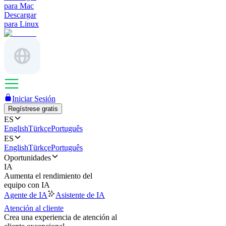
para Mac
Descargar
para Linux
Iniciar Sesión
Regístrese gratis
ES
English
Türkçe
Português
ES
English
Türkçe
Português
Oportunidades
IA
Aumenta el rendimiento del
equipo con IA
Agente de IA
Asistente de IA
Atención al cliente
Crea una experiencia de atención al