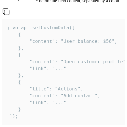
before the field content, separated by a colon
jivo_api.setCustomData([

    {

        "content": "User balance: $56",

    },

    {

        "content": "Open customer profile",
        "link": "..."

    },

    {

        "title": "Actions",

        "content": "Add contact",

        "link": "..."

    }

 ]);