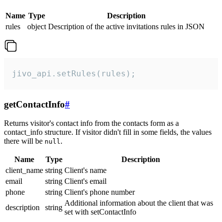
Name
Type
Description
rules
object
Description of the active invitations rules in JSON
jivo_api.setRules(rules);
getContactInfo
#
Returns visitor's contact info from the contacts form as a
contact_info structure. If visitor didn't fill in some fields, the values
there will be
.
null
Name
Type
Description
client_name
string
Client's name
email
string
Client's email
phone
string
Client's phone number
Additional information about the client that was
description
string
set with setContactInfo