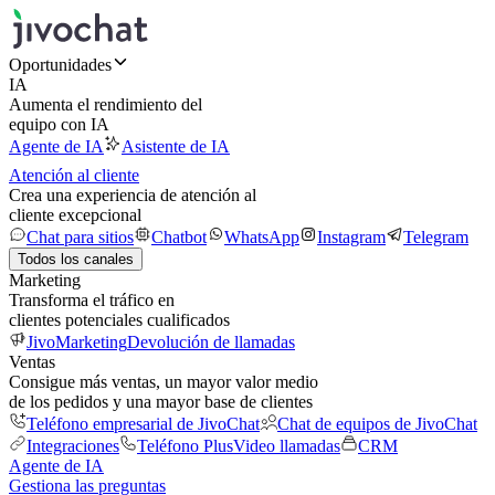
Oportunidades
IA
Aumenta el rendimiento del
equipo con IA
Agente de IA
Asistente de IA
Atención al cliente
Crea una experiencia de atención al
cliente excepcional
Chat para sitios
Chatbot
WhatsApp
Instagram
Telegram
Todos los canales
Marketing
Transforma el tráfico en
clientes potenciales cualificados
JivoMarketing
Devolución de llamadas
Ventas
Consigue más ventas, un mayor valor medio
de los pedidos y una mayor base de clientes
Teléfono empresarial de JivoChat
Chat de equipos de JivoChat
Integraciones
Teléfono Plus
Video llamadas
CRM
Agente de IA
Gestiona las preguntas