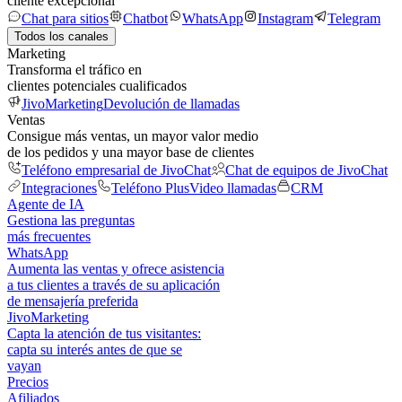
cliente excepcional
Chat para sitios
Chatbot
WhatsApp
Instagram
Telegram
Todos los canales
Marketing
Transforma el tráfico en
clientes potenciales cualificados
JivoMarketing
Devolución de llamadas
Ventas
Consigue más ventas, un mayor valor medio
de los pedidos y una mayor base de clientes
Teléfono empresarial de JivoChat
Chat de equipos de JivoChat
Integraciones
Teléfono Plus
Video llamadas
CRM
Agente de IA
Gestiona las preguntas
más frecuentes
WhatsApp
Aumenta las ventas y ofrece asistencia
a tus clientes a través de su aplicación
de mensajería preferida
JivoMarketing
Capta la atención de tus visitantes:
capta su interés antes de que se
vayan
Precios
Afiliados