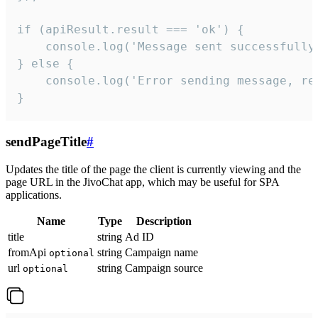
if (apiResult.result === 'ok') {

    console.log('Message sent successfully'
} else {

    console.log('Error sending message, rea
}
sendPageTitle
#
Updates the title of the page the client is currently viewing and the
page URL in the JivoChat app, which may be useful for SPA
applications.
Name
Type
Description
title
string
Ad ID
fromApi
string
Campaign name
optional
url
string
Campaign source
optional