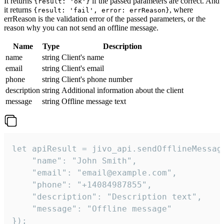
It returns
if the passed parameters are correct. And
{result: 'ok'}
it returns
, where
{result: 'fail', error: errReason}
errReason is the validation error of the passed parameters, or the
reason why you can not send an offline message.
Name
Type
Description
name
string
Client's name
email
string
Client's email
phone
string
Client's phone number
description
string
Additional information about the client
message
string
Offline message text
let apiResult = jivo_api.sendOfflineMessage
    "name": "John Smith",

    "email": "email@example.com",

    "phone": "+14084987855",

    "description": "Description text",

    "message": "Offline message"

});
