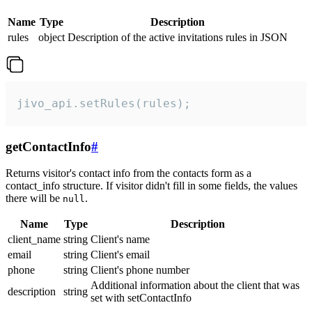
Name
Type
Description
rules
object
Description of the active invitations rules in JSON
jivo_api.setRules(rules);
getContactInfo
#
Returns visitor's contact info from the contacts form as a
contact_info structure. If visitor didn't fill in some fields, the values
there will be
.
null
Name
Type
Description
client_name
string
Client's name
email
string
Client's email
phone
string
Client's phone number
Additional information about the client that was
description
string
set with setContactInfo