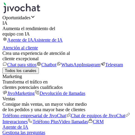
Oportunidades
IA
Aumenta el rendimiento del
equipo con IA
Agente de IA
Asistente de IA
Atención al cliente
Crea una experiencia de atención al
cliente excepcional
Chat para sitios
Chatbot
WhatsApp
Instagram
Telegram
Todos los canales
Marketing
Transforma el tráfico en
clientes potenciales cualificados
JivoMarketing
Devolución de llamadas
Ventas
Consigue más ventas, un mayor valor medio
de los pedidos y una mayor base de clientes
Teléfono empresarial de JivoChat
Chat de equipos de JivoChat
Integraciones
Teléfono Plus
Video llamadas
CRM
Agente de IA
Gestiona las preguntas