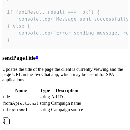
if (apiResult.result === 'ok') {

    console.log('Message sent successfully'
} else {

    console.log('Error sending message, rea
}
sendPageTitle
#
Updates the title of the page the client is currently viewing and the
page URL in the JivoChat app, which may be useful for SPA
applications.
Name
Type
Description
title
string
Ad ID
fromApi
string
Campaign name
optional
url
string
Campaign source
optional