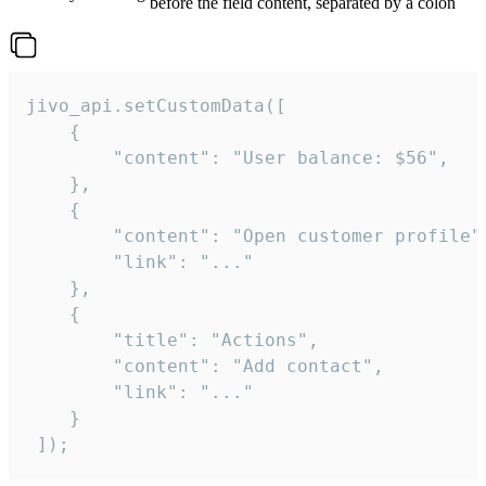
before the field content, separated by a colon
jivo_api.setCustomData([

    {

        "content": "User balance: $56",

    },

    {

        "content": "Open customer profile",
        "link": "..."

    },

    {

        "title": "Actions",

        "content": "Add contact",

        "link": "..."

    }

 ]);