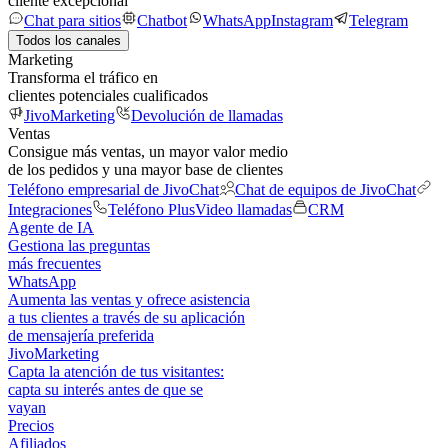
cliente excepcional
Chat para sitios
Chatbot
WhatsApp
Instagram
Telegram
Todos los canales
Marketing
Transforma el tráfico en
clientes potenciales cualificados
JivoMarketing
Devolución de llamadas
Ventas
Consigue más ventas, un mayor valor medio
de los pedidos y una mayor base de clientes
Teléfono empresarial de JivoChat
Chat de equipos de JivoChat
Integraciones
Teléfono Plus
Video llamadas
CRM
Agente de IA
Gestiona las preguntas
más frecuentes
WhatsApp
Aumenta las ventas y ofrece asistencia
a tus clientes a través de su aplicación
de mensajería preferida
JivoMarketing
Capta la atención de tus visitantes:
capta su interés antes de que se
vayan
Precios
Afiliados