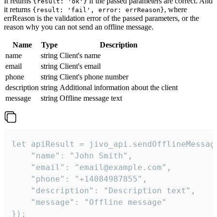
It returns
if the passed parameters are correct. And
{result: 'ok'}
it returns
, where
{result: 'fail', error: errReason}
errReason is the validation error of the passed parameters, or the
reason why you can not send an offline message.
Name
Type
Description
name
string
Client's name
email
string
Client's email
phone
string
Client's phone number
description
string
Additional information about the client
message
string
Offline message text
let apiResult = jivo_api.sendOfflineMessage
    "name": "John Smith",

    "email": "email@example.com",

    "phone": "+14084987855",

    "description": "Description text",

    "message": "Offline message"

});
