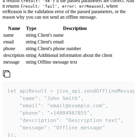
It returns
if the passed parameters are correct. And
{result: 'ok'}
it returns
, where
{result: 'fail', error: errReason}
errReason is the validation error of the passed parameters, or the
reason why you can not send an offline message.
Name
Type
Description
name
string
Client's name
email
string
Client's email
phone
string
Client's phone number
description
string
Additional information about the client
message
string
Offline message text
let apiResult = jivo_api.sendOfflineMessage
    "name": "John Smith",

    "email": "email@example.com",

    "phone": "+14084987855",

    "description": "Description text",

    "message": "Offline message"

});
