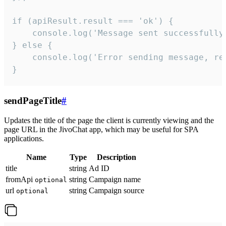
if (apiResult.result === 'ok') {

    console.log('Message sent successfully'
} else {

    console.log('Error sending message, rea
}
sendPageTitle
#
Updates the title of the page the client is currently viewing and the
page URL in the JivoChat app, which may be useful for SPA
applications.
Name
Type
Description
title
string
Ad ID
fromApi
string
Campaign name
optional
url
string
Campaign source
optional