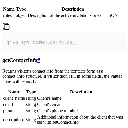
Name
Type
Description
rules
object
Description of the active invitations rules in JSON
jivo_api.setRules(rules);
getContactInfo
#
Returns visitor's contact info from the contacts form as a
contact_info structure. If visitor didn't fill in some fields, the values
there will be
.
null
Name
Type
Description
client_name
string
Client's name
email
string
Client's email
phone
string
Client's phone number
Additional information about the client that was
description
string
set with setContactInfo