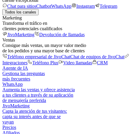
cliente excepcional
Chat para sitios
Chatbot
WhatsApp
Instagram
Telegram
Todos los canales
Marketing
Transforma el tráfico en
clientes potenciales cualificados
JivoMarketing
Devolución de llamadas
Ventas
Consigue más ventas, un mayor valor medio
de los pedidos y una mayor base de clientes
Teléfono empresarial de JivoChat
Chat de equipos de JivoChat
Integraciones
Teléfono Plus
Video llamadas
CRM
Agente de IA
Gestiona las preguntas
más frecuentes
WhatsApp
Aumenta las ventas y ofrece asistencia
a tus clientes a través de su aplicación
de mensajería preferida
JivoMarketing
Capta la atención de tus visitantes:
capta su interés antes de que se
vayan
Precios
Afiliados