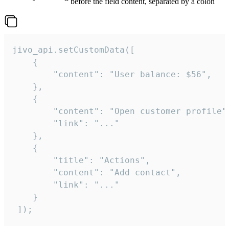
before the field content, separated by a colon
jivo_api.setCustomData([

    {

        "content": "User balance: $56",

    },

    {

        "content": "Open customer profile",
        "link": "..."

    },

    {

        "title": "Actions",

        "content": "Add contact",

        "link": "..."

    }

 ]);