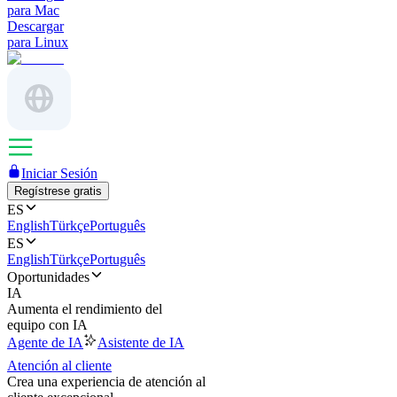
para Mac
Descargar
para Linux
Iniciar Sesión
Regístrese gratis
ES
English
Türkçe
Português
ES
English
Türkçe
Português
Oportunidades
IA
Aumenta el rendimiento del
equipo con IA
Agente de IA
Asistente de IA
Atención al cliente
Crea una experiencia de atención al