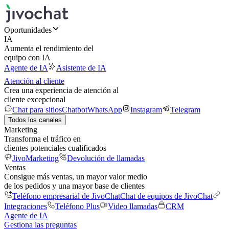
Oportunidades
IA
Aumenta el rendimiento del
equipo con IA
Agente de IA
Asistente de IA
Atención al cliente
Crea una experiencia de atención al
cliente excepcional
Chat para sitios
Chatbot
WhatsApp
Instagram
Telegram
Todos los canales
Marketing
Transforma el tráfico en
clientes potenciales cualificados
JivoMarketing
Devolución de llamadas
Ventas
Consigue más ventas, un mayor valor medio
de los pedidos y una mayor base de clientes
Teléfono empresarial de JivoChat
Chat de equipos de JivoChat
Integraciones
Teléfono Plus
Video llamadas
CRM
Agente de IA
Gestiona las preguntas