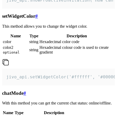
jivo_api.showProactiveInvitation("How can 
setWidgetColor
#
This method allows you to change the widget color.
Name
Type
Description
color
string
Hexadecimal color code
color2
Hexadecimal colour code is used to create
string
gradient
optional
jivo_api.setWidgetColor('#ffffff', '#00000
chatMode
#
With this method you can get the current chat status: online/offline.
Name
Type
Description