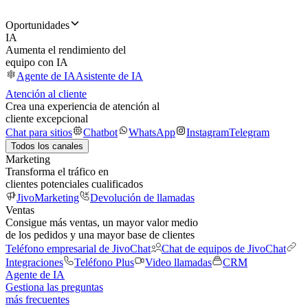
Oportunidades
IA
Aumenta el rendimiento del
equipo con IA
Agente de IA
Asistente de IA
Atención al cliente
Crea una experiencia de atención al
cliente excepcional
Chat para sitios
Chatbot
WhatsApp
Instagram
Telegram
Todos los canales
Marketing
Transforma el tráfico en
clientes potenciales cualificados
JivoMarketing
Devolución de llamadas
Ventas
Consigue más ventas, un mayor valor medio
de los pedidos y una mayor base de clientes
Teléfono empresarial de JivoChat
Chat de equipos de JivoChat
Integraciones
Teléfono Plus
Video llamadas
CRM
Agente de IA
Gestiona las preguntas
más frecuentes