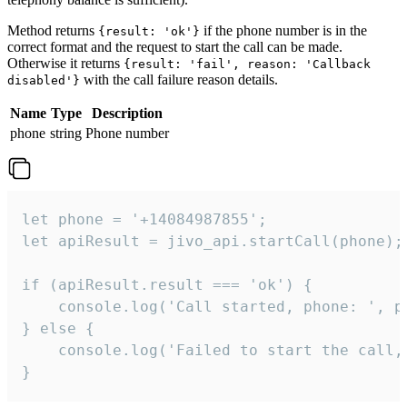
Method returns
if the phone number is in the
{result: 'ok'}
correct format and the request to start the call can be made.
Otherwise it returns
{result: 'fail', reason: 'Callback
with the call failure reason details.
disabled'}
Name
Type
Description
phone
string
Phone number
let phone = '+14084987855';

let apiResult = jivo_api.startCall(phone);

if (apiResult.result === 'ok') {

    console.log('Call started, phone: ', ph
} else {

    console.log('Failed to start the call,
}