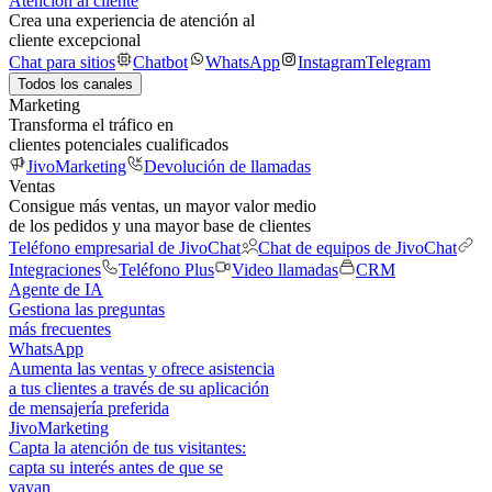
Atención al cliente
Crea una experiencia de atención al
cliente excepcional
Chat para sitios
Chatbot
WhatsApp
Instagram
Telegram
Todos los canales
Marketing
Transforma el tráfico en
clientes potenciales cualificados
JivoMarketing
Devolución de llamadas
Ventas
Consigue más ventas, un mayor valor medio
de los pedidos y una mayor base de clientes
Teléfono empresarial de JivoChat
Chat de equipos de JivoChat
Integraciones
Teléfono Plus
Video llamadas
CRM
Agente de IA
Gestiona las preguntas
más frecuentes
WhatsApp
Aumenta las ventas y ofrece asistencia
a tus clientes a través de su aplicación
de mensajería preferida
JivoMarketing
Capta la atención de tus visitantes:
capta su interés antes de que se
vayan