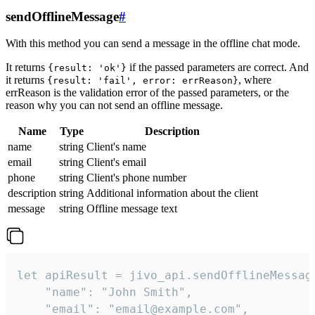
sendOfflineMessage
#
With this method you can send a message in the offline chat mode.
It returns
if the passed parameters are correct. And
{result: 'ok'}
it returns
, where
{result: 'fail', error: errReason}
errReason is the validation error of the passed parameters, or the
reason why you can not send an offline message.
Name
Type
Description
name
string
Client's name
email
string
Client's email
phone
string
Client's phone number
description
string
Additional information about the client
message
string
Offline message text
let apiResult = jivo_api.sendOfflineMessage
    "name": "John Smith",

    "email": "email@example.com",
