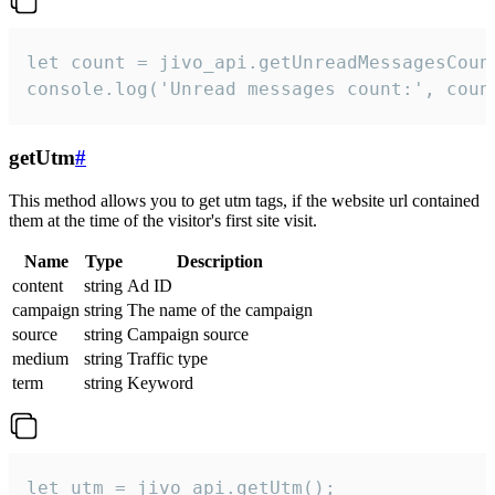
let count = jivo_api.getUnreadMessagesCount
console.log('Unread messages count:', coun
getUtm
#
This method allows you to get utm tags, if the website url contained
them at the time of the visitor's first site visit.
Name
Type
Description
content
string
Ad ID
campaign
string
The name of the campaign
source
string
Campaign source
medium
string
Traffic type
term
string
Keyword
let utm = jivo_api.getUtm();
