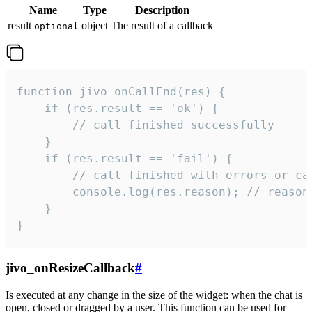
Name
Type
Description
result
object
The result of a callback
optional
function jivo_onCallEnd(res) {

    if (res.result == 'ok') {

        // call finished successfully

    }

    if (res.result == 'fail') {

        // call finished with errors or can
        console.log(res.reason); // reason 
    }

}
jivo_onResizeCallback
#
Is executed at any change in the size of the widget: when the chat is
open, closed or dragged by a user. This function can be used for