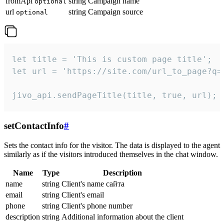
fromApi
string
Campaign name
optional
url
string
Campaign source
optional
let title = 'This is custom page title';

let url = 'https://site.com/url_to_page?q=p
jivo_api.sendPageTitle(title, true, url);
setContactInfo
#
Sets the contact info for the visitor. The data is displayed to the agent
similarly as if the visitors introduced themselves in the chat window.
Name
Type
Description
name
string
Client's name сайта
email
string
Client's email
phone
string
Client's phone number
description
string
Additional information about the client