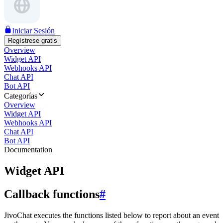
Iniciar Sesión
Regístrese gratis
Overview
Widget API
Webhooks API
Chat API
Bot API
Categorías
Overview
Widget API
Webhooks API
Chat API
Bot API
Documentation
Widget API
Callback functions
#
JivoChat executes the functions listed below to report about an event