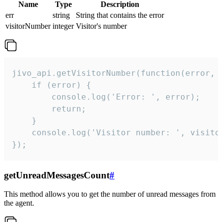
Name
Type
Description
err
string
String that contains the error
visitorNumber
integer
Visitor's number
jivo_api.getVisitorNumber(function(error, v
    if (error) {

        console.log('Error: ', error);

        return;

    }  

    console.log('Visitor number: ', visitor
});
getUnreadMessagesCount
#
This method allows you to get the number of unread messages from
the agent.