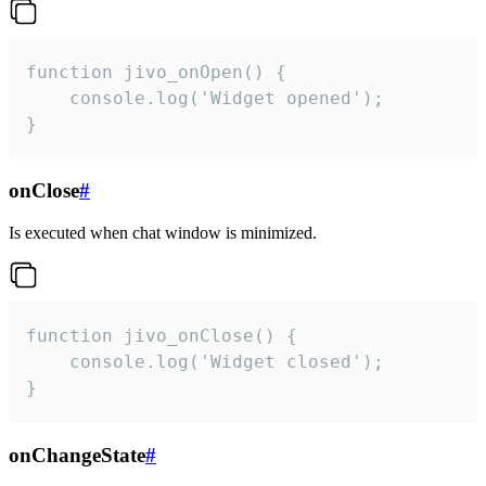
function jivo_onOpen() {

    console.log('Widget opened');

}
onClose
#
Is executed when chat window is minimized.
function jivo_onClose() {

    console.log('Widget closed');

}
onChangeState
#