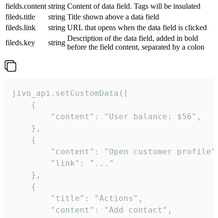
fields.content
string
Content of data field. Tags will be insulated
fileds.title
string
Title shown above a data field
fileds.link
string
URL that opens when the data field is clicked
Description of the data field, added in bold
fileds.key
string
before the field content, separated by a colon
jivo_api.setCustomData([

    {

        "content": "User balance: $56",

    },

    {

        "content": "Open customer profile",
        "link": "..."

    },

    {

        "title": "Actions",

        "content": "Add contact",
