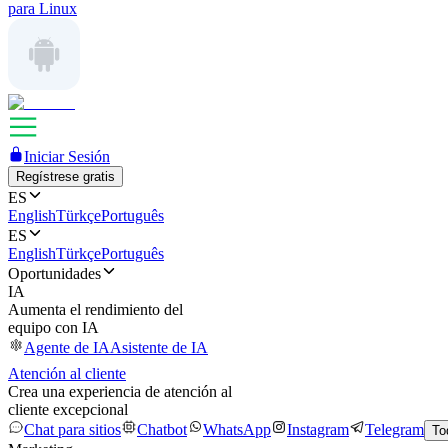
para Linux
Iniciar Sesión
Regístrese gratis
ES
English
Türkçe
Português
ES
English
Türkçe
Português
Oportunidades
IA
Aumenta el rendimiento del
equipo con IA
Agente de IA
Asistente de IA
Atención al cliente
Crea una experiencia de atención al
cliente excepcional
Chat para sitios
Chatbot
WhatsApp
Instagram
Telegram
To