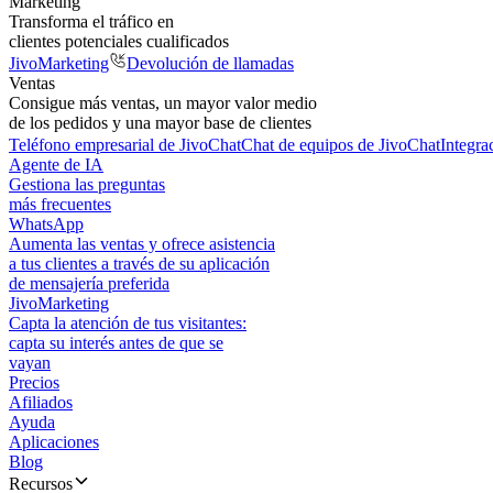
Marketing
Transforma el tráfico en
clientes potenciales cualificados
JivoMarketing
Devolución de llamadas
Ventas
Consigue más ventas, un mayor valor medio
de los pedidos y una mayor base de clientes
Teléfono empresarial de JivoChat
Chat de equipos de JivoChat
Integra
Agente de IA
Gestiona las preguntas
más frecuentes
WhatsApp
Aumenta las ventas y ofrece asistencia
a tus clientes a través de su aplicación
de mensajería preferida
JivoMarketing
Capta la atención de tus visitantes:
capta su interés antes de que se
vayan
Precios
Afiliados
Ayuda
Aplicaciones
Blog
Recursos