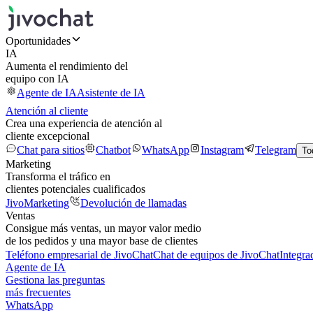
Oportunidades
IA
Aumenta el rendimiento del
equipo con IA
Agente de IA
Asistente de IA
Atención al cliente
Crea una experiencia de atención al
cliente excepcional
Chat para sitios
Chatbot
WhatsApp
Instagram
Telegram
To
Marketing
Transforma el tráfico en
clientes potenciales cualificados
JivoMarketing
Devolución de llamadas
Ventas
Consigue más ventas, un mayor valor medio
de los pedidos y una mayor base de clientes
Teléfono empresarial de JivoChat
Chat de equipos de JivoChat
Integra
Agente de IA
Gestiona las preguntas
más frecuentes
WhatsApp