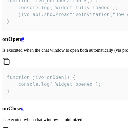
function jivo_onLoadCallback() {

    console.log('Widget fully loaded');

    jivo_api.showProactiveInvitation("How c
}
onOpen
#
Is executed when the chat window is open both automatically (via proa
function jivo_onOpen() {

    console.log('Widget opened');

}
onClose
#
Is executed when chat window is minimized.