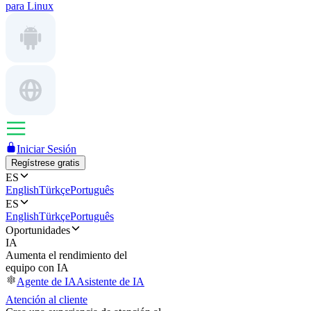
para Linux
Iniciar Sesión
Regístrese gratis
ES
English
Türkçe
Português
ES
English
Türkçe
Português
Oportunidades
IA
Aumenta el rendimiento del
equipo con IA
Agente de IA
Asistente de IA
Atención al cliente