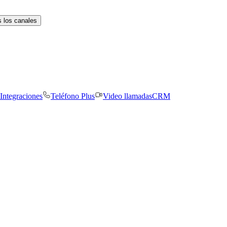
 los canales
Integraciones
Teléfono Plus
Video llamadas
CRM