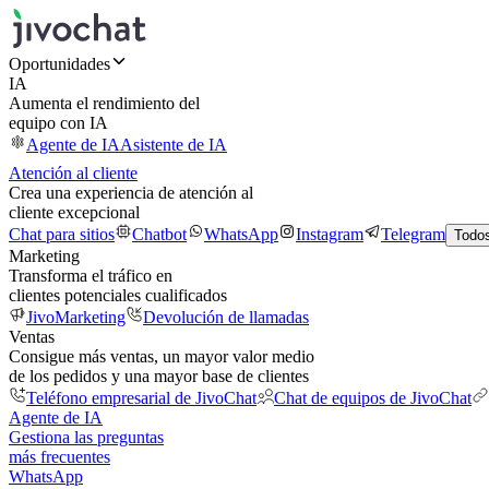
Oportunidades
IA
Aumenta el rendimiento del
equipo con IA
Agente de IA
Asistente de IA
Atención al cliente
Crea una experiencia de atención al
cliente excepcional
Chat para sitios
Chatbot
WhatsApp
Instagram
Telegram
Todos
Marketing
Transforma el tráfico en
clientes potenciales cualificados
JivoMarketing
Devolución de llamadas
Ventas
Consigue más ventas, un mayor valor medio
de los pedidos y una mayor base de clientes
Teléfono empresarial de JivoChat
Chat de equipos de JivoChat
Agente de IA
Gestiona las preguntas
más frecuentes
WhatsApp