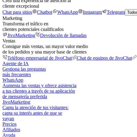
Crea una experiencia de atención al
cliente excepcional
Chat para sitios
Chatbot
WhatsApp
Instagram
Telegram
Todos
Marketing
Transforma el tráfico en
clientes potenciales cualificados
JivoMarketing
Devolución de llamadas
Ventas
Consigue más ventas, un mayor valor medio
de los pedidos y una mayor base de clientes
Teléfono empresarial de JivoChat
Chat de equipos de JivoChat
Agente de IA
Gestiona las preguntas
más frecuentes
WhatsApp
Aumenta las ventas y ofrece asistencia
a tus clientes a través de su aplicación
de mensajería preferida
JivoMarketing
Capta la atención de tus visitantes:
capta su interés antes de que se
vayan
Precios
Afiliados
Ayuda