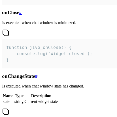
onClose
#
Is executed when chat window is minimized.
function jivo_onClose() {

    console.log('Widget closed');

}
onChangeState
#
Is executed when chat window state has changed.
Name
Type
Description
state
string
Current widget state