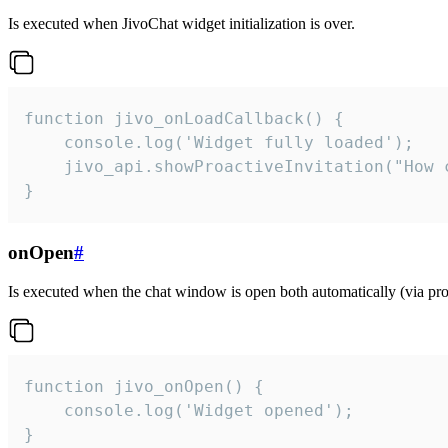
Is executed when JivoChat widget initialization is over.
function jivo_onLoadCallback() {

    console.log('Widget fully loaded');

    jivo_api.showProactiveInvitation("How c
}
onOpen
#
Is executed when the chat window is open both automatically (via proa
function jivo_onOpen() {

    console.log('Widget opened');

}