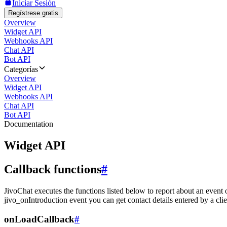
Iniciar Sesión
Regístrese gratis
Overview
Widget API
Webhooks API
Chat API
Bot API
Categorías
Overview
Widget API
Webhooks API
Chat API
Bot API
Documentation
Widget API
Callback functions
#
JivoChat executes the functions listed below to report about an event 
jivo_onIntroduction event you can get contact details entered by a clie
onLoadCallback
#