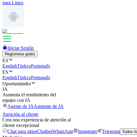
para Linux
Iniciar Sesión
Regístrese gratis
ES
English
Türkçe
Português
ES
English
Türkçe
Português
Oportunidades
IA
Aumenta el rendimiento del
equipo con IA
Agente de IA
Asistente de IA
Atención al cliente
Crea una experiencia de atención al
cliente excepcional
Chat para sitios
Chatbot
WhatsApp
Instagram
Telegram
Todos l