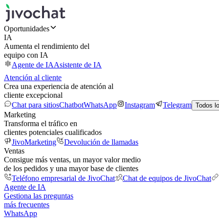
Oportunidades
IA
Aumenta el rendimiento del
equipo con IA
Agente de IA
Asistente de IA
Atención al cliente
Crea una experiencia de atención al
cliente excepcional
Chat para sitios
Chatbot
WhatsApp
Instagram
Telegram
Todos l
Marketing
Transforma el tráfico en
clientes potenciales cualificados
JivoMarketing
Devolución de llamadas
Ventas
Consigue más ventas, un mayor valor medio
de los pedidos y una mayor base de clientes
Teléfono empresarial de JivoChat
Chat de equipos de JivoChat
Agente de IA
Gestiona las preguntas
más frecuentes
WhatsApp