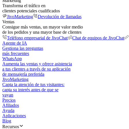
Marketing
Transforma el tráfico en
clientes potenciales cualificados
JivoMarketing
Devolución de llamadas
Ventas
Consigue más ventas, un mayor valor medio
de los pedidos y una mayor base de clientes
Teléfono empresarial de JivoChat
Chat de equipos de JivoChat
Agente de IA
Gestiona las preguntas
más frecuentes
WhatsApp
Aumenta las ventas y ofrece asistencia
a tus clientes a través de su aplicación
de mensajería preferida
JivoMarketing
Capta la atención de tus visitantes:
capta su interés antes de que se
vayan
Precios
Afiliados
Ayuda
Aplicaciones
Blog
Recursos