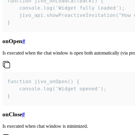
function jivo_onLoadCallback() {

    console.log('Widget fully loaded');

    jivo_api.showProactiveInvitation("How c
}
onOpen
#
Is executed when the chat window is open both automatically (via proa
function jivo_onOpen() {

    console.log('Widget opened');

}
onClose
#
Is executed when chat window is minimized.