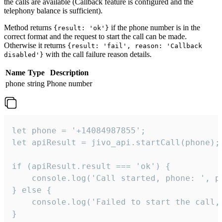
the calls are available (Callback feature is configured and the
telephony balance is sufficient).
Method returns
if the phone number is in the
{result: 'ok'}
correct format and the request to start the call can be made.
Otherwise it returns
{result: 'fail', reason: 'Callback
with the call failure reason details.
disabled'}
Name
Type
Description
phone
string
Phone number
let phone = '+14084987855';

let apiResult = jivo_api.startCall(phone);

if (apiResult.result === 'ok') {

    console.log('Call started, phone: ', ph
} else {

    console.log('Failed to start the call,
}