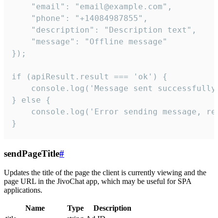
    "email": "email@example.com",

    "phone": "+14084987855",

    "description": "Description text",

    "message": "Offline message"

});

if (apiResult.result === 'ok') {

    console.log('Message sent successfully'
} else {

    console.log('Error sending message, rea
}
sendPageTitle
#
Updates the title of the page the client is currently viewing and the
page URL in the JivoChat app, which may be useful for SPA
applications.
Name
Type
Description