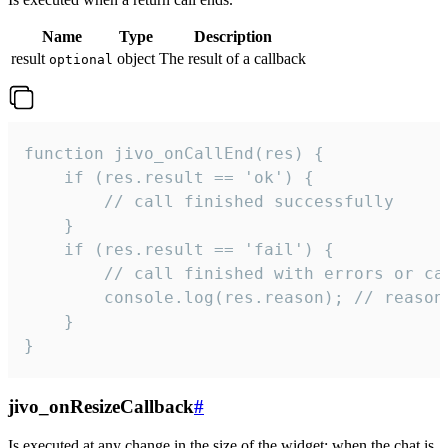
Name
Type
Description
result
object
The result of a callback
optional
function jivo_onCallEnd(res) {

    if (res.result == 'ok') {

        // call finished successfully

    }

    if (res.result == 'fail') {

        // call finished with errors or can
        console.log(res.reason); // reason 
    }

}
jivo_onResizeCallback
#
Is executed at any change in the size of the widget: when the chat is