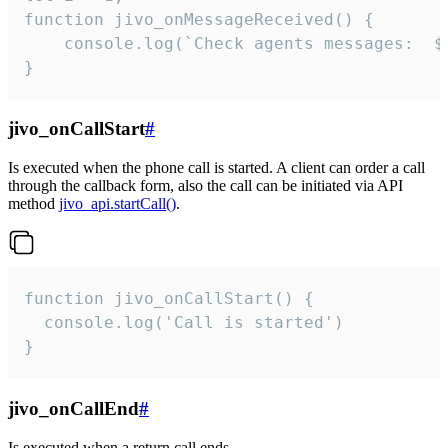
function jivo_onMessageReceived() {

	console.log(`Check agents messages:  ${i++}`)

}
jivo_onCallStart
#
Is executed when the phone call is started. A client can order a call
through the callback form, also the call can be initiated via API
method
jivo_api.startCall()
.
function jivo_onCallStart() {

  console.log('Call is started')

}
jivo_onCallEnd
#
Is executed when a return call ends.