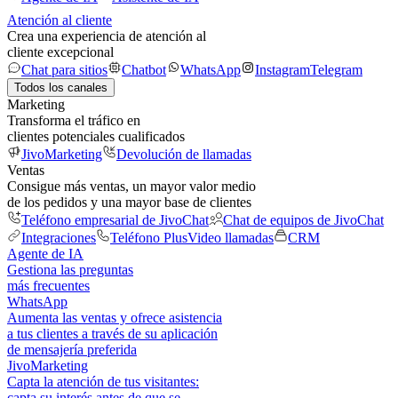
Atención al cliente
Crea una experiencia de atención al
cliente excepcional
Chat para sitios
Chatbot
WhatsApp
Instagram
Telegram
Todos los canales
Marketing
Transforma el tráfico en
clientes potenciales cualificados
JivoMarketing
Devolución de llamadas
Ventas
Consigue más ventas, un mayor valor medio
de los pedidos y una mayor base de clientes
Teléfono empresarial de JivoChat
Chat de equipos de JivoChat
Integraciones
Teléfono Plus
Video llamadas
CRM
Agente de IA
Gestiona las preguntas
más frecuentes
WhatsApp
Aumenta las ventas y ofrece asistencia
a tus clientes a través de su aplicación
de mensajería preferida
JivoMarketing
Capta la atención de tus visitantes:
capta su interés antes de que se