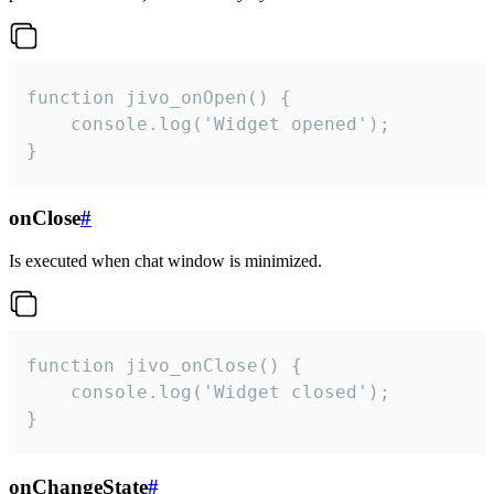
function jivo_onOpen() {

    console.log('Widget opened');

}
onClose
#
Is executed when chat window is minimized.
function jivo_onClose() {

    console.log('Widget closed');

}
onChangeState
#