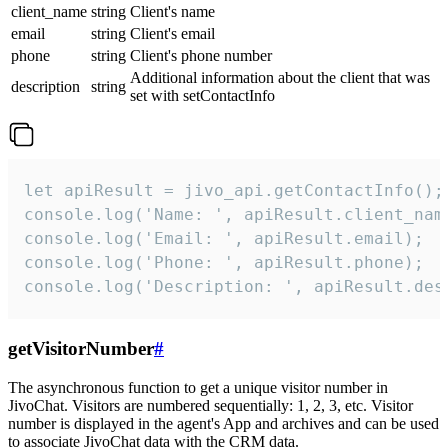
client_name
string
Client's name
email
string
Client's email
phone
string
Client's phone number
Additional information about the client that was
description
string
set with setContactInfo
let apiResult = jivo_api.getContactInfo();

console.log('Name: ', apiResult.client_name
console.log('Email: ', apiResult.email);

console.log('Phone: ', apiResult.phone);

console.log('Description: ', apiResult.des
getVisitorNumber
#
The asynchronous function to get a unique visitor number in
JivoChat. Visitors are numbered sequentially: 1, 2, 3, etc. Visitor
number is displayed in the agent's App and archives and can be used
to associate JivoChat data with the CRM data.