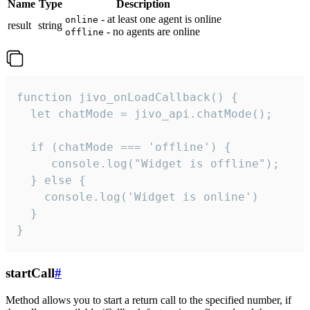
Name
Type
Description
- at least one agent is online
online
result
string
- no agents are online
offline
function jivo_onLoadCallback() {

  let chatMode = jivo_api.chatMode();

  if (chatMode === 'offline') {

     console.log("Widget is offline");

  } else {

    console.log('Widget is online')

  }

}
startCall
#
Method allows you to start a return call to the specified number, if