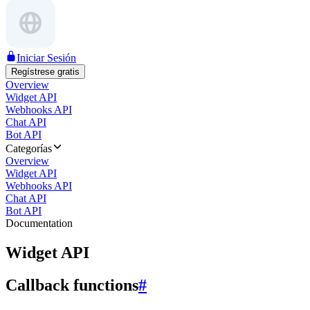
Iniciar Sesión
Regístrese gratis
Overview
Widget API
Webhooks API
Chat API
Bot API
Categorías
Overview
Widget API
Webhooks API
Chat API
Bot API
Documentation
Widget API
Callback functions
#