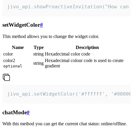
jivo_api.showProactiveInvitation("How can 
setWidgetColor
#
This method allows you to change the widget color.
Name
Type
Description
color
string
Hexadecimal color code
color2
Hexadecimal colour code is used to create
string
gradient
optional
jivo_api.setWidgetColor('#ffffff', '#00000
chatMode
#
With this method you can get the current chat status: online/offline.