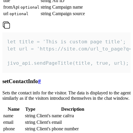
title
string
Ad ID
fromApi
string
Campaign name
optional
url
string
Campaign source
optional
let title = 'This is custom page title';

let url = 'https://site.com/url_to_page?q=p
jivo_api.sendPageTitle(title, true, url);
setContactInfo
#
Sets the contact info for the visitor. The data is displayed to the agent
similarly as if the visitors introduced themselves in the chat window.
Name
Type
Description
name
string
Client's name сайта
email
string
Client's email
phone
string
Client's phone number