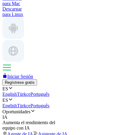
para Mac
Descargar
para Linux
Iniciar Sesión
Regístrese gratis
ES
English
Türkçe
Português
ES
English
Türkçe
Português
Oportunidades
IA
Aumenta el rendimiento del
equipo con IA
Agente de IA
Asistente de IA