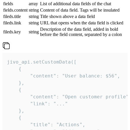
fields
array
List of additional data fields of the chat
fields.content
string
Content of data field. Tags will be insulated
fileds.title
string
Title shown above a data field
fileds.link
string
URL that opens when the data field is clicked
Description of the data field, added in bold
fileds.key
string
before the field content, separated by a colon
jivo_api.setCustomData([

    {

        "content": "User balance: $56",

    },

    {

        "content": "Open customer profile",
        "link": "..."

    },

    {

        "title": "Actions",
