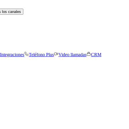
 los canales
Integraciones
Teléfono Plus
Video llamadas
CRM