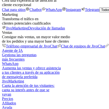
Crea una experiencia de atención al
cliente excepcional
Chat para sitios
Chatbot
WhatsApp
Instagram
Telegram
Todos
Marketing
Transforma el tráfico en
clientes potenciales cualificados
JivoMarketing
Devolución de llamadas
Ventas
Consigue más ventas, un mayor valor medio
de los pedidos y una mayor base de clientes
Teléfono empresarial de JivoChat
Chat de equipos de JivoChat
Agente de IA
Gestiona las preguntas
más frecuentes
WhatsApp
Aumenta las ventas y ofrece asistencia
a tus clientes a través de su aplicación
de mensajería preferida
JivoMarketing
Capta la atención de tus visitantes:
capta su interés antes de que se
vayan
Precios
Afiliados
Ayuda