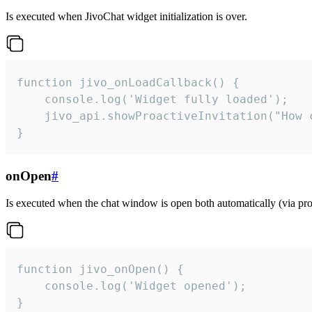
Is executed when JivoChat widget initialization is over.
function jivo_onLoadCallback() {

    console.log('Widget fully loaded');

    jivo_api.showProactiveInvitation("How c
}
onOpen
#
Is executed when the chat window is open both automatically (via proa
function jivo_onOpen() {

    console.log('Widget opened');

}