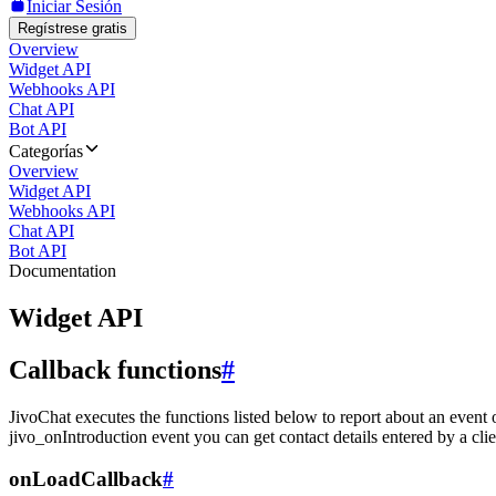
Iniciar Sesión
Regístrese gratis
Overview
Widget API
Webhooks API
Chat API
Bot API
Categorías
Overview
Widget API
Webhooks API
Chat API
Bot API
Documentation
Widget API
Callback functions
#
JivoChat executes the functions listed below to report about an event 
jivo_onIntroduction event you can get contact details entered by a clie
onLoadCallback
#