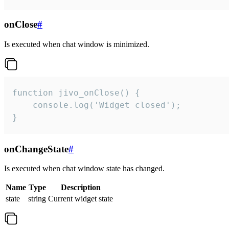
onClose
#
Is executed when chat window is minimized.
function jivo_onClose() {

    console.log('Widget closed');

}
onChangeState
#
Is executed when chat window state has changed.
Name
Type
Description
state
string
Current widget state