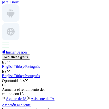
para Linux
Iniciar Sesión
Regístrese gratis
ES
English
Türkçe
Português
ES
English
Türkçe
Português
Oportunidades
IA
Aumenta el rendimiento del
equipo con IA
Agente de IA
Asistente de IA
Atención al cliente