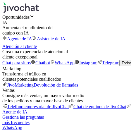
Oportunidades
IA
Aumenta el rendimiento del
equipo con IA
Agente de IA
Asistente de IA
Atención al cliente
Crea una experiencia de atención al
cliente excepcional
Chat para sitios
Chatbot
WhatsApp
Instagram
Telegram
Todos
Marketing
Transforma el tráfico en
clientes potenciales cualificados
JivoMarketing
Devolución de llamadas
Ventas
Consigue más ventas, un mayor valor medio
de los pedidos y una mayor base de clientes
Teléfono empresarial de JivoChat
Chat de equipos de JivoChat
Agente de IA
Gestiona las preguntas
más frecuentes
WhatsApp