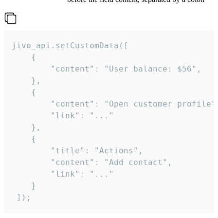
jivo_api.setCustomData([

    {

        "content": "User balance: $56",

    },

    {

        "content": "Open customer profile",
        "link": "..."

    },

    {

        "title": "Actions",

        "content": "Add contact",

        "link": "..."

    }

 ]);