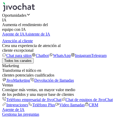
Oportunidades
IA
Aumenta el rendimiento del
equipo con IA
Agente de IA
Asistente de IA
Atención al cliente
Crea una experiencia de atención al
cliente excepcional
Chat para sitios
Chatbot
WhatsApp
Instagram
Telegram
Todos los canales
Marketing
Transforma el tráfico en
clientes potenciales cualificados
JivoMarketing
Devolución de llamadas
Ventas
Consigue más ventas, un mayor valor medio
de los pedidos y una mayor base de clientes
Teléfono empresarial de JivoChat
Chat de equipos de JivoChat
Integraciones
Teléfono Plus
Video llamadas
CRM
Agente de IA
Gestiona las preguntas