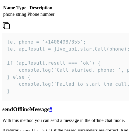
Name
Type
Description
phone
string
Phone number
let phone = '+14084987855';

let apiResult = jivo_api.startCall(phone);

if (apiResult.result === 'ok') {

    console.log('Call started, phone: ', ph
} else {

    console.log('Failed to start the call,
}
sendOfflineMessage
#
With this method you can send a message in the offline chat mode.
It returns
if the passed parameters are correct. And
{result: 'ok'}