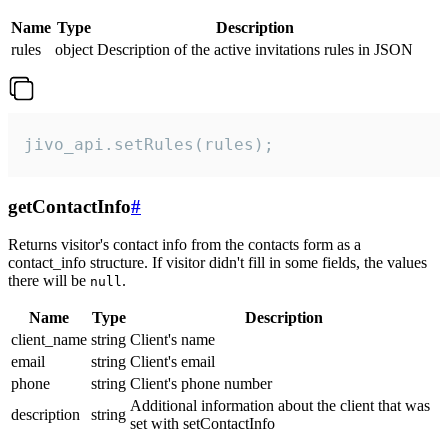
Name
Type
Description
rules
object
Description of the active invitations rules in JSON
jivo_api.setRules(rules);
getContactInfo
#
Returns visitor's contact info from the contacts form as a
contact_info structure. If visitor didn't fill in some fields, the values
there will be
.
null
Name
Type
Description
client_name
string
Client's name
email
string
Client's email
phone
string
Client's phone number
Additional information about the client that was
description
string
set with setContactInfo