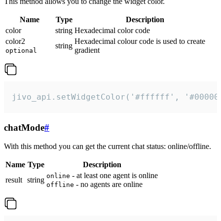
This method allows you to change the widget color.
Name
Type
Description
color
string
Hexadecimal color code
color2
Hexadecimal colour code is used to create
string
gradient
optional
jivo_api.setWidgetColor('#ffffff', '#00000
chatMode
#
With this method you can get the current chat status: online/offline.
Name
Type
Description
- at least one agent is online
online
result
string
- no agents are online
offline