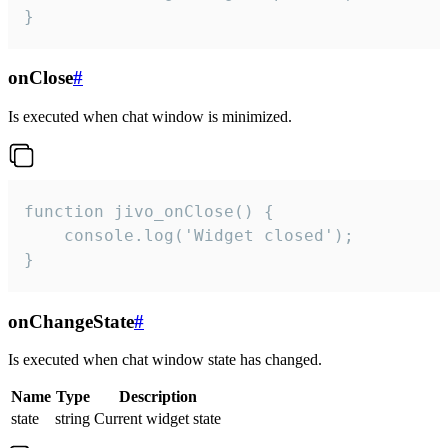
}
onClose
#
Is executed when chat window is minimized.
function jivo_onClose() {

    console.log('Widget closed');

}
onChangeState
#
Is executed when chat window state has changed.
Name
Type
Description
state
string
Current widget state