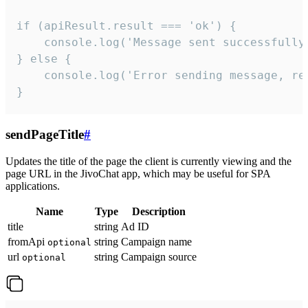
if (apiResult.result === 'ok') {

    console.log('Message sent successfully'
} else {

    console.log('Error sending message, rea
}
sendPageTitle
#
Updates the title of the page the client is currently viewing and the
page URL in the JivoChat app, which may be useful for SPA
applications.
Name
Type
Description
title
string
Ad ID
fromApi
string
Campaign name
optional
url
string
Campaign source
optional