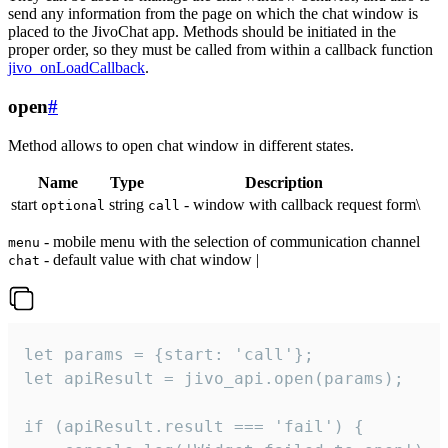
send any information from the page on which the chat window is
placed to the JivoChat app. Methods should be initiated in the
proper order, so they must be called from within a callback function
jivo_onLoadCallback
.
open
#
Method allows to open chat window in different states.
Name
Type
Description
start
string
- window with callback request form\
optional
call
- mobile menu with the selection of communication channel
menu
- default value with chat window |
chat
let params = {start: 'call'};

let apiResult = jivo_api.open(params);

if (apiResult.result === 'fail') {
