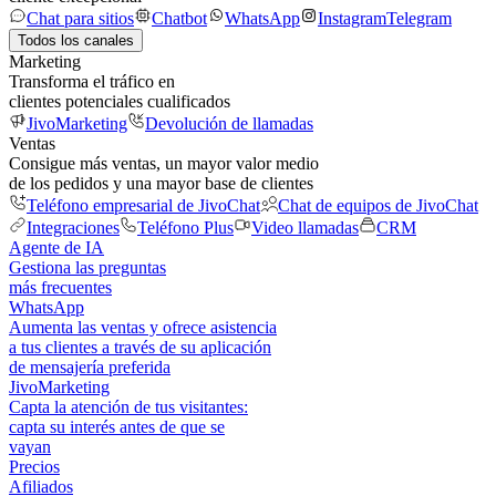
Chat para sitios
Chatbot
WhatsApp
Instagram
Telegram
Todos los canales
Marketing
Transforma el tráfico en
clientes potenciales cualificados
JivoMarketing
Devolución de llamadas
Ventas
Consigue más ventas, un mayor valor medio
de los pedidos y una mayor base de clientes
Teléfono empresarial de JivoChat
Chat de equipos de JivoChat
Integraciones
Teléfono Plus
Video llamadas
CRM
Agente de IA
Gestiona las preguntas
más frecuentes
WhatsApp
Aumenta las ventas y ofrece asistencia
a tus clientes a través de su aplicación
de mensajería preferida
JivoMarketing
Capta la atención de tus visitantes:
capta su interés antes de que se
vayan
Precios
Afiliados