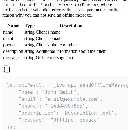
it returns
, where
{result: 'fail', error: errReason}
errReason is the validation error of the passed parameters, or the
reason why you can not send an offline message.
Name
Type
Description
name
string
Client's name
email
string
Client's email
phone
string
Client's phone number
description
string
Additional information about the client
message
string
Offline message text
let apiResult = jivo_api.sendOfflineMessage
    "name": "John Smith",

    "email": "email@example.com",

    "phone": "+14084987855",

    "description": "Description text",

    "message": "Offline message"

});
