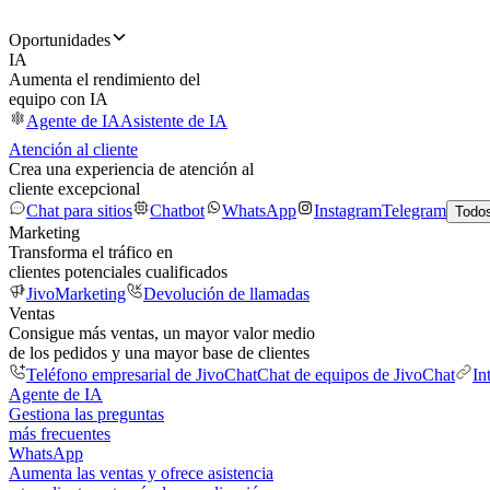
Oportunidades
IA
Aumenta el rendimiento del
equipo con IA
Agente de IA
Asistente de IA
Atención al cliente
Crea una experiencia de atención al
cliente excepcional
Chat para sitios
Chatbot
WhatsApp
Instagram
Telegram
Todos
Marketing
Transforma el tráfico en
clientes potenciales cualificados
JivoMarketing
Devolución de llamadas
Ventas
Consigue más ventas, un mayor valor medio
de los pedidos y una mayor base de clientes
Teléfono empresarial de JivoChat
Chat de equipos de JivoChat
In
Agente de IA
Gestiona las preguntas
más frecuentes
WhatsApp
Aumenta las ventas y ofrece asistencia