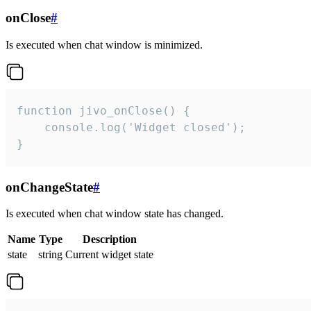
onClose
#
Is executed when chat window is minimized.
function jivo_onClose() {

    console.log('Widget closed');

}
onChangeState
#
Is executed when chat window state has changed.
Name
Type
Description
state
string
Current widget state