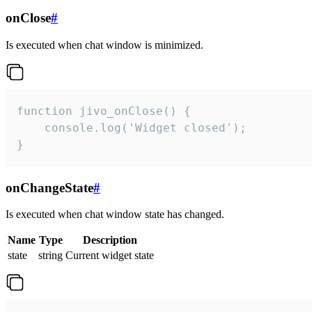
onClose
#
Is executed when chat window is minimized.
function jivo_onClose() {

    console.log('Widget closed');

}
onChangeState
#
Is executed when chat window state has changed.
Name
Type
Description
state
string
Current widget state