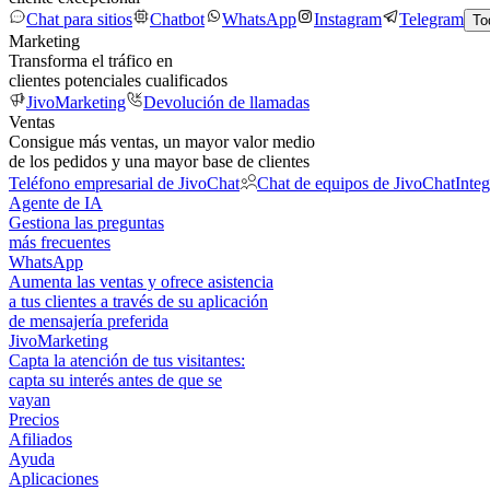
Chat para sitios
Chatbot
WhatsApp
Instagram
Telegram
To
Marketing
Transforma el tráfico en
clientes potenciales cualificados
JivoMarketing
Devolución de llamadas
Ventas
Consigue más ventas, un mayor valor medio
de los pedidos y una mayor base de clientes
Teléfono empresarial de JivoChat
Chat de equipos de JivoChat
Inte
Agente de IA
Gestiona las preguntas
más frecuentes
WhatsApp
Aumenta las ventas y ofrece asistencia
a tus clientes a través de su aplicación
de mensajería preferida
JivoMarketing
Capta la atención de tus visitantes:
capta su interés antes de que se
vayan
Precios
Afiliados
Ayuda
Aplicaciones