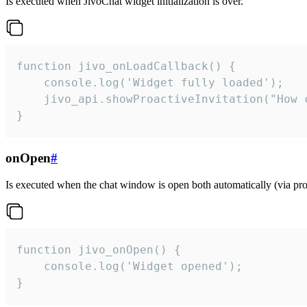
Is executed when JivoChat widget initialization is over.
function jivo_onLoadCallback() {

    console.log('Widget fully loaded');

    jivo_api.showProactiveInvitation("How c
}
onOpen
#
Is executed when the chat window is open both automatically (via proa
function jivo_onOpen() {

    console.log('Widget opened');

}