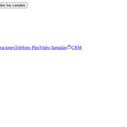
dos los canales
graciones
Teléfono Plus
Video llamadas
CRM