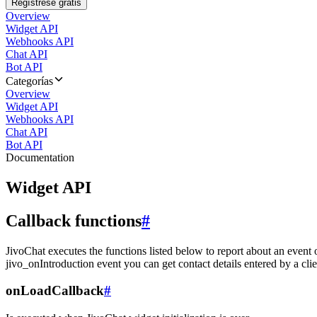
Regístrese gratis
Overview
Widget API
Webhooks API
Chat API
Bot API
Categorías
Overview
Widget API
Webhooks API
Chat API
Bot API
Documentation
Widget API
Callback functions
#
JivoChat executes the functions listed below to report about an event 
jivo_onIntroduction event you can get contact details entered by a clie
onLoadCallback
#