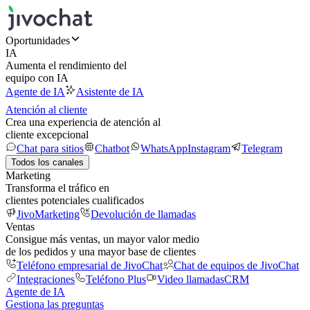
Oportunidades
IA
Aumenta el rendimiento del
equipo con IA
Agente de IA
Asistente de IA
Atención al cliente
Crea una experiencia de atención al
cliente excepcional
Chat para sitios
Chatbot
WhatsApp
Instagram
Telegram
Todos los canales
Marketing
Transforma el tráfico en
clientes potenciales cualificados
JivoMarketing
Devolución de llamadas
Ventas
Consigue más ventas, un mayor valor medio
de los pedidos y una mayor base de clientes
Teléfono empresarial de JivoChat
Chat de equipos de JivoChat
Integraciones
Teléfono Plus
Video llamadas
CRM
Agente de IA
Gestiona las preguntas