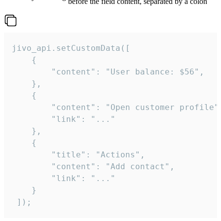
before the field content, separated by a colon
jivo_api.setCustomData([

    {

        "content": "User balance: $56",

    },

    {

        "content": "Open customer profile",
        "link": "..."

    },

    {

        "title": "Actions",

        "content": "Add contact",

        "link": "..."

    }

 ]);