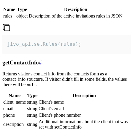
Name
Type
Description
rules
object
Description of the active invitations rules in JSON
jivo_api.setRules(rules);
getContactInfo
#
Returns visitor's contact info from the contacts form as a
contact_info structure. If visitor didn't fill in some fields, the values
there will be
.
null
Name
Type
Description
client_name
string
Client's name
email
string
Client's email
phone
string
Client's phone number
Additional information about the client that was
description
string
set with setContactInfo