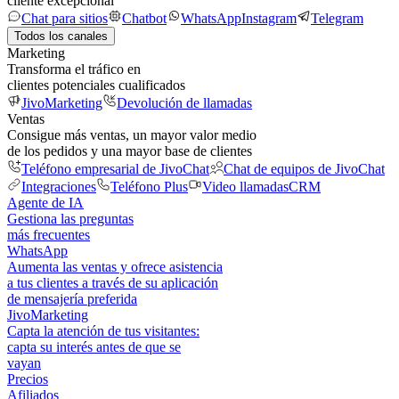
cliente excepcional
Chat para sitios
Chatbot
WhatsApp
Instagram
Telegram
Todos los canales
Marketing
Transforma el tráfico en
clientes potenciales cualificados
JivoMarketing
Devolución de llamadas
Ventas
Consigue más ventas, un mayor valor medio
de los pedidos y una mayor base de clientes
Teléfono empresarial de JivoChat
Chat de equipos de JivoChat
Integraciones
Teléfono Plus
Video llamadas
CRM
Agente de IA
Gestiona las preguntas
más frecuentes
WhatsApp
Aumenta las ventas y ofrece asistencia
a tus clientes a través de su aplicación
de mensajería preferida
JivoMarketing
Capta la atención de tus visitantes:
capta su interés antes de que se
vayan
Precios
Afiliados