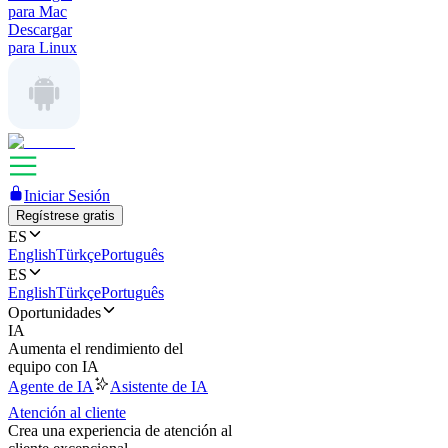
para Mac
Descargar
para Linux
Iniciar Sesión
Regístrese gratis
ES
English
Türkçe
Português
ES
English
Türkçe
Português
Oportunidades
IA
Aumenta el rendimiento del
equipo con IA
Agente de IA
Asistente de IA
Atención al cliente
Crea una experiencia de atención al