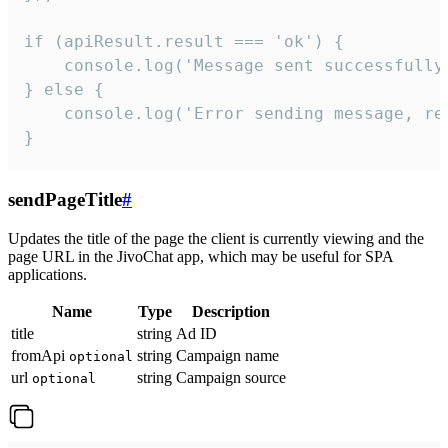
if (apiResult.result === 'ok') {

    console.log('Message sent successfully'
} else {

    console.log('Error sending message, rea
}
sendPageTitle
#
Updates the title of the page the client is currently viewing and the
page URL in the JivoChat app, which may be useful for SPA
applications.
Name
Type
Description
title
string
Ad ID
fromApi
string
Campaign name
optional
url
string
Campaign source
optional