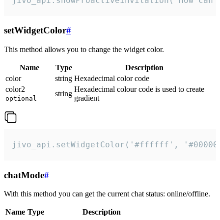
jivo_api.showProactiveInvitation("How can 
setWidgetColor
#
This method allows you to change the widget color.
Name
Type
Description
color
string
Hexadecimal color code
color2
Hexadecimal colour code is used to create
string
gradient
optional
jivo_api.setWidgetColor('#ffffff', '#00000
chatMode
#
With this method you can get the current chat status: online/offline.
Name
Type
Description