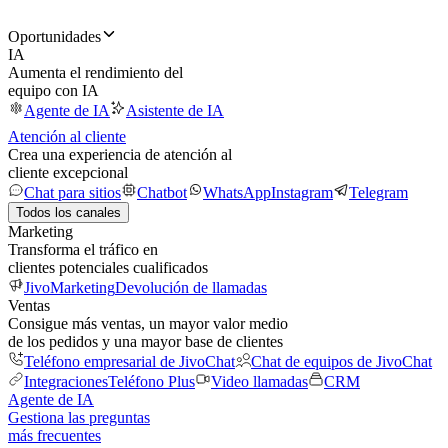
Oportunidades
IA
Aumenta el rendimiento del
equipo con IA
Agente de IA
Asistente de IA
Atención al cliente
Crea una experiencia de atención al
cliente excepcional
Chat para sitios
Chatbot
WhatsApp
Instagram
Telegram
Todos los canales
Marketing
Transforma el tráfico en
clientes potenciales cualificados
JivoMarketing
Devolución de llamadas
Ventas
Consigue más ventas, un mayor valor medio
de los pedidos y una mayor base de clientes
Teléfono empresarial de JivoChat
Chat de equipos de JivoChat
Integraciones
Teléfono Plus
Video llamadas
CRM
Agente de IA
Gestiona las preguntas
más frecuentes