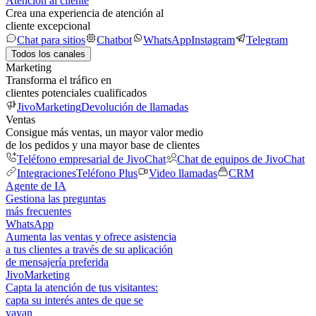
Atención al cliente
Crea una experiencia de atención al
cliente excepcional
Chat para sitios
Chatbot
WhatsApp
Instagram
Telegram
Todos los canales
Marketing
Transforma el tráfico en
clientes potenciales cualificados
JivoMarketing
Devolución de llamadas
Ventas
Consigue más ventas, un mayor valor medio
de los pedidos y una mayor base de clientes
Teléfono empresarial de JivoChat
Chat de equipos de JivoChat
Integraciones
Teléfono Plus
Video llamadas
CRM
Agente de IA
Gestiona las preguntas
más frecuentes
WhatsApp
Aumenta las ventas y ofrece asistencia
a tus clientes a través de su aplicación
de mensajería preferida
JivoMarketing
Capta la atención de tus visitantes:
capta su interés antes de que se
vayan