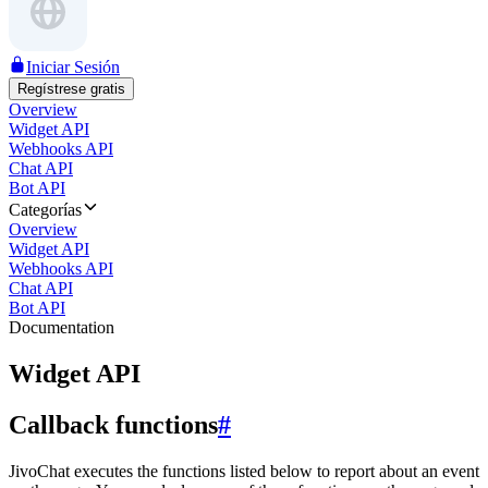
Iniciar Sesión
Regístrese gratis
Overview
Widget API
Webhooks API
Chat API
Bot API
Categorías
Overview
Widget API
Webhooks API
Chat API
Bot API
Documentation
Widget API
Callback functions
#
JivoChat executes the functions listed below to report about an event