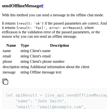
sendOfflineMessage
#
With this method you can send a message in the offline chat mode.
It returns
if the passed parameters are correct. And
{result: 'ok'}
it returns
, where
{result: 'fail', error: errReason}
errReason is the validation error of the passed parameters, or the
reason why you can not send an offline message.
Name
Type
Description
name
string
Client's name
email
string
Client's email
phone
string
Client's phone number
description
string
Additional information about the client
message
string
Offline message text
let apiResult = jivo_api.sendOfflineMessage
    "name": "John Smith",

    "email": "email@example.com",
