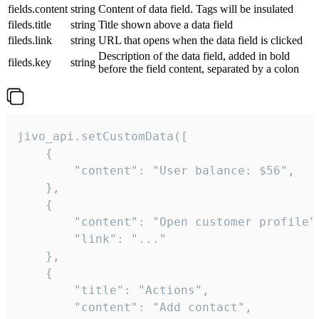
fields.content
string
Content of data field. Tags will be insulated
fileds.title
string
Title shown above a data field
fileds.link
string
URL that opens when the data field is clicked
Description of the data field, added in bold
fileds.key
string
before the field content, separated by a colon
jivo_api.setCustomData([

    {

        "content": "User balance: $56",

    },

    {

        "content": "Open customer profile",
        "link": "..."

    },

    {

        "title": "Actions",

        "content": "Add contact",
