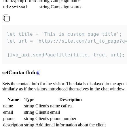
fromApi
string
Campaign name
optional
url
string
Campaign source
optional
let title = 'This is custom page title';

let url = 'https://site.com/url_to_page?q=p
jivo_api.sendPageTitle(title, true, url);
setContactInfo
#
Sets the contact info for the visitor. The data is displayed to the agent
similarly as if the visitors introduced themselves in the chat window.
Name
Type
Description
name
string
Client's name сайта
email
string
Client's email
phone
string
Client's phone number
description
string
Additional information about the client