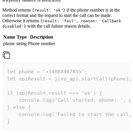
Method returns
if the phone number is in the
{result: 'ok'}
correct format and the request to start the call can be made.
Otherwise it returns
{result: 'fail', reason: 'Callback
with the call failure reason details.
disabled'}
Name
Type
Description
phone
string
Phone number
let phone = '+14084987855';

let apiResult = jivo_api.startCall(phone);

if (apiResult.result === 'ok') {

    console.log('Call started, phone: ', ph
} else {

    console.log('Failed to start the call,
}