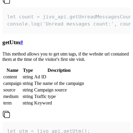
let count = jivo_api.getUnreadMessagesCount
console.log('Unread messages count:', coun
getUtm
#
This method allows you to get utm tags, if the website url contained
them at the time of the visitor's first site visit.
Name
Type
Description
content
string
Ad ID
campaign
string
The name of the campaign
source
string
Campaign source
medium
string
Traffic type
term
string
Keyword
let utm = jivo_api.getUtm();
