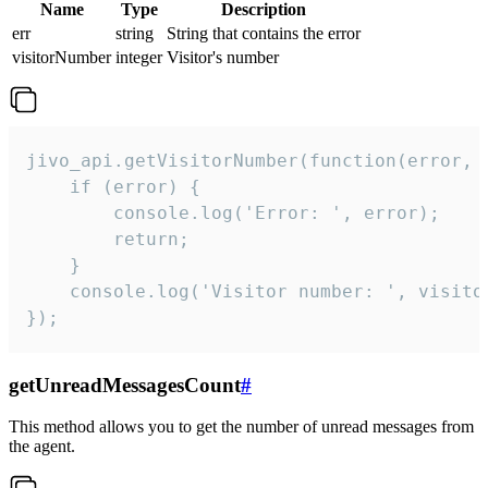
Name
Type
Description
err
string
String that contains the error
visitorNumber
integer
Visitor's number
jivo_api.getVisitorNumber(function(error, v
    if (error) {

        console.log('Error: ', error);

        return;

    }  

    console.log('Visitor number: ', visitor
});
getUnreadMessagesCount
#
This method allows you to get the number of unread messages from
the agent.