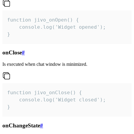
function jivo_onOpen() {

    console.log('Widget opened');

}
onClose
#
Is executed when chat window is minimized.
function jivo_onClose() {

    console.log('Widget closed');

}
onChangeState
#