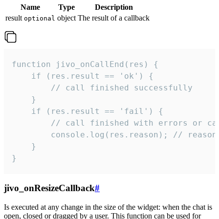
Name
Type
Description
result
object
The result of a callback
optional
function jivo_onCallEnd(res) {

    if (res.result == 'ok') {

        // call finished successfully

    }

    if (res.result == 'fail') {

        // call finished with errors or can
        console.log(res.reason); // reason 
    }

}
jivo_onResizeCallback
#
Is executed at any change in the size of the widget: when the chat is
open, closed or dragged by a user. This function can be used for