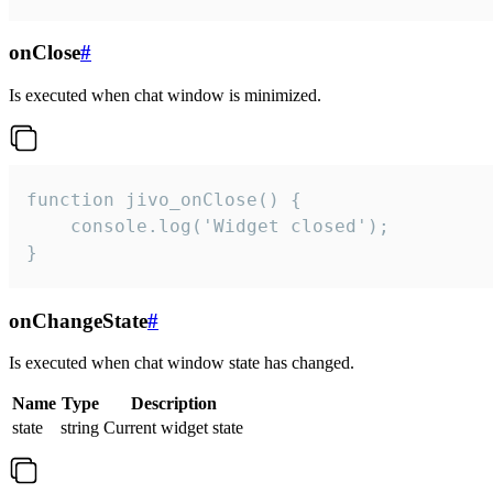
onClose
#
Is executed when chat window is minimized.
function jivo_onClose() {

    console.log('Widget closed');

}
onChangeState
#
Is executed when chat window state has changed.
Name
Type
Description
state
string
Current widget state