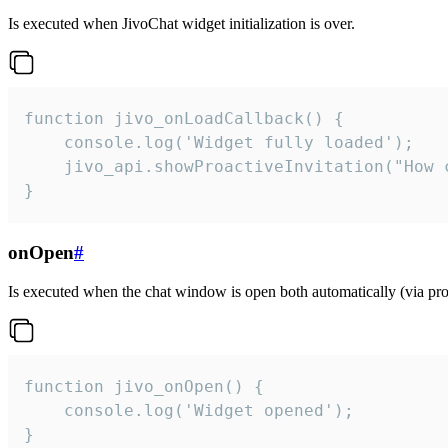
Is executed when JivoChat widget initialization is over.
function jivo_onLoadCallback() {

    console.log('Widget fully loaded');

    jivo_api.showProactiveInvitation("How c
}
onOpen
#
Is executed when the chat window is open both automatically (via proa
function jivo_onOpen() {

    console.log('Widget opened');

}