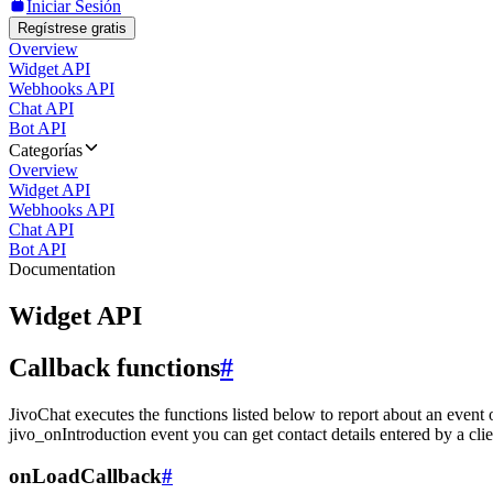
Iniciar Sesión
Regístrese gratis
Overview
Widget API
Webhooks API
Chat API
Bot API
Categorías
Overview
Widget API
Webhooks API
Chat API
Bot API
Documentation
Widget API
Callback functions
#
JivoChat executes the functions listed below to report about an event 
jivo_onIntroduction event you can get contact details entered by a clie
onLoadCallback
#