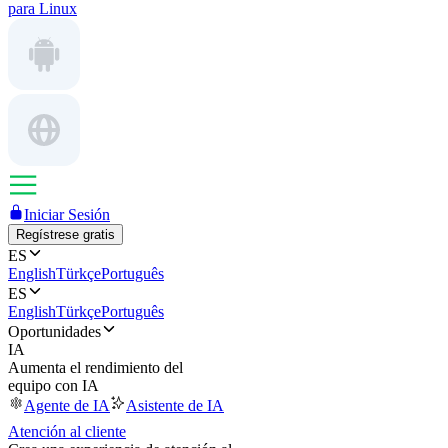
para Linux
Iniciar Sesión
Regístrese gratis
ES
English
Türkçe
Português
ES
English
Türkçe
Português
Oportunidades
IA
Aumenta el rendimiento del
equipo con IA
Agente de IA
Asistente de IA
Atención al cliente