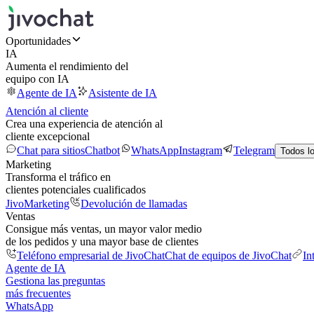
Oportunidades
IA
Aumenta el rendimiento del
equipo con IA
Agente de IA
Asistente de IA
Atención al cliente
Crea una experiencia de atención al
cliente excepcional
Chat para sitios
Chatbot
WhatsApp
Instagram
Telegram
Todos l
Marketing
Transforma el tráfico en
clientes potenciales cualificados
JivoMarketing
Devolución de llamadas
Ventas
Consigue más ventas, un mayor valor medio
de los pedidos y una mayor base de clientes
Teléfono empresarial de JivoChat
Chat de equipos de JivoChat
In
Agente de IA
Gestiona las preguntas
más frecuentes
WhatsApp