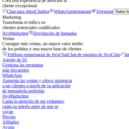
Crea una experiencia de atención al
cliente excepcional
Chat para sitios
Chatbot
WhatsApp
Instagram
Telegram
Todos l
Marketing
Transforma el tráfico en
clientes potenciales cualificados
JivoMarketing
Devolución de llamadas
Ventas
Consigue más ventas, un mayor valor medio
de los pedidos y una mayor base de clientes
Teléfono empresarial de JivoChat
Chat de equipos de JivoChat
In
Agente de IA
Gestiona las preguntas
más frecuentes
WhatsApp
Aumenta las ventas y ofrece asistencia
a tus clientes a través de su aplicación
de mensajería preferida
JivoMarketing
Capta la atención de tus visitantes:
capta su interés antes de que se
vayan
Precios
Afiliados
Ayuda