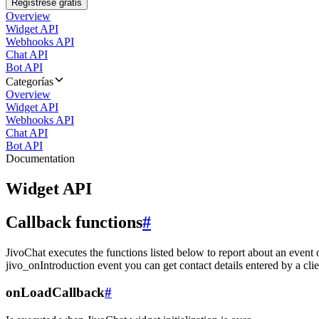
Regístrese gratis
Overview
Widget API
Webhooks API
Chat API
Bot API
Categorías
Overview
Widget API
Webhooks API
Chat API
Bot API
Documentation
Widget API
Callback functions
#
JivoChat executes the functions listed below to report about an event 
jivo_onIntroduction event you can get contact details entered by a clie
onLoadCallback
#