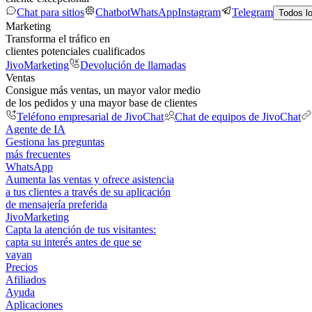
Chat para sitios
Chatbot
WhatsApp
Instagram
Telegram
Todos l
Marketing
Transforma el tráfico en
clientes potenciales cualificados
JivoMarketing
Devolución de llamadas
Ventas
Consigue más ventas, un mayor valor medio
de los pedidos y una mayor base de clientes
Teléfono empresarial de JivoChat
Chat de equipos de JivoChat
Agente de IA
Gestiona las preguntas
más frecuentes
WhatsApp
Aumenta las ventas y ofrece asistencia
a tus clientes a través de su aplicación
de mensajería preferida
JivoMarketing
Capta la atención de tus visitantes:
capta su interés antes de que se
vayan
Precios
Afiliados
Ayuda
Aplicaciones