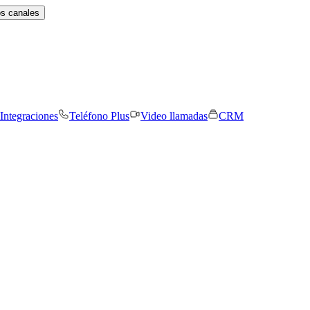
os canales
Integraciones
Teléfono Plus
Video llamadas
CRM