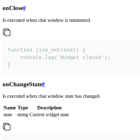
onClose
#
Is executed when chat window is minimized.
function jivo_onClose() {

    console.log('Widget closed');

}
onChangeState
#
Is executed when chat window state has changed.
Name
Type
Description
state
string
Current widget state