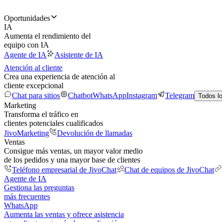
Oportunidades
IA
Aumenta el rendimiento del
equipo con IA
Agente de IA
Asistente de IA
Atención al cliente
Crea una experiencia de atención al
cliente excepcional
Chat para sitios
Chatbot
WhatsApp
Instagram
Telegram
Todos l
Marketing
Transforma el tráfico en
clientes potenciales cualificados
JivoMarketing
Devolución de llamadas
Ventas
Consigue más ventas, un mayor valor medio
de los pedidos y una mayor base de clientes
Teléfono empresarial de JivoChat
Chat de equipos de JivoChat
Agente de IA
Gestiona las preguntas
más frecuentes
WhatsApp
Aumenta las ventas y ofrece asistencia