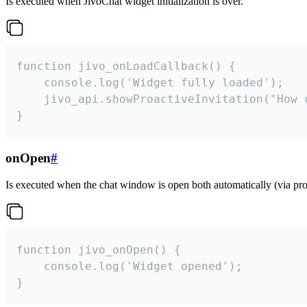
Is executed when JivoChat widget initialization is over.
function jivo_onLoadCallback() {

    console.log('Widget fully loaded');

    jivo_api.showProactiveInvitation("How c
}
onOpen
#
Is executed when the chat window is open both automatically (via proa
function jivo_onOpen() {

    console.log('Widget opened');

}