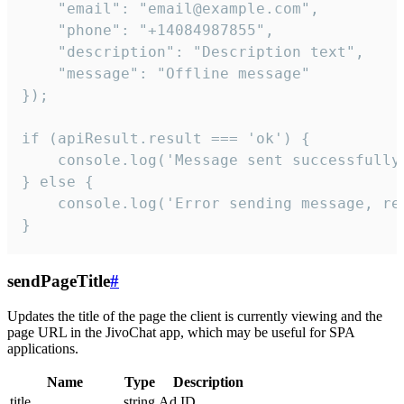
    "email": "email@example.com",

    "phone": "+14084987855",

    "description": "Description text",

    "message": "Offline message"

});

if (apiResult.result === 'ok') {

    console.log('Message sent successfully'
} else {

    console.log('Error sending message, rea
}
sendPageTitle
#
Updates the title of the page the client is currently viewing and the
page URL in the JivoChat app, which may be useful for SPA
applications.
Name
Type
Description
title
string
Ad ID