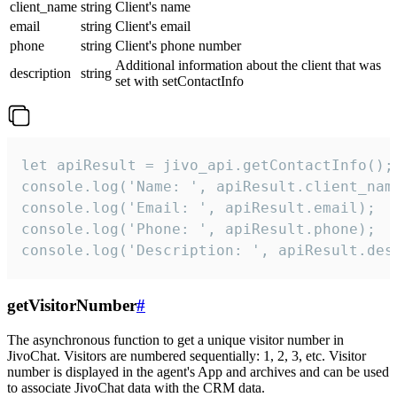
client_name
string
Client's name
email
string
Client's email
phone
string
Client's phone number
Additional information about the client that was
description
string
set with setContactInfo
let apiResult = jivo_api.getContactInfo();

console.log('Name: ', apiResult.client_name
console.log('Email: ', apiResult.email);

console.log('Phone: ', apiResult.phone);

console.log('Description: ', apiResult.des
getVisitorNumber
#
The asynchronous function to get a unique visitor number in
JivoChat. Visitors are numbered sequentially: 1, 2, 3, etc. Visitor
number is displayed in the agent's App and archives and can be used
to associate JivoChat data with the CRM data.