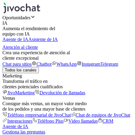
Oportunidades
IA
Aumenta el rendimiento del
equipo con IA
Agente de IA
Asistente de IA
Atención al cliente
Crea una experiencia de atención al
cliente excepcional
Chat para sitios
Chatbot
WhatsApp
Instagram
Telegram
Todos los canales
Marketing
Transforma el tráfico en
clientes potenciales cualificados
JivoMarketing
Devolución de llamadas
Ventas
Consigue más ventas, un mayor valor medio
de los pedidos y una mayor base de clientes
Teléfono empresarial de JivoChat
Chat de equipos de JivoChat
Integraciones
Teléfono Plus
Video llamadas
CRM
Agente de IA
Gestiona las preguntas