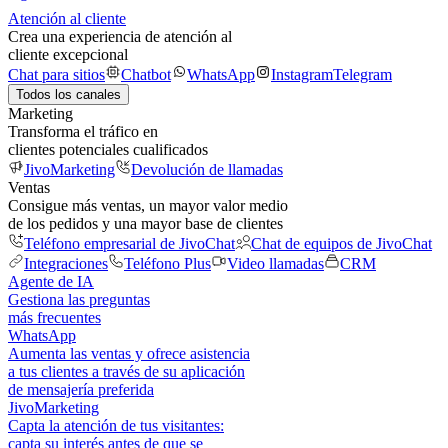
Atención al cliente
Crea una experiencia de atención al
cliente excepcional
Chat para sitios
Chatbot
WhatsApp
Instagram
Telegram
Todos los canales
Marketing
Transforma el tráfico en
clientes potenciales cualificados
JivoMarketing
Devolución de llamadas
Ventas
Consigue más ventas, un mayor valor medio
de los pedidos y una mayor base de clientes
Teléfono empresarial de JivoChat
Chat de equipos de JivoChat
Integraciones
Teléfono Plus
Video llamadas
CRM
Agente de IA
Gestiona las preguntas
más frecuentes
WhatsApp
Aumenta las ventas y ofrece asistencia
a tus clientes a través de su aplicación
de mensajería preferida
JivoMarketing
Capta la atención de tus visitantes:
capta su interés antes de que se