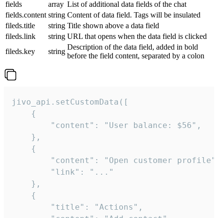
fields
array
List of additional data fields of the chat
fields.content
string
Content of data field. Tags will be insulated
fileds.title
string
Title shown above a data field
fileds.link
string
URL that opens when the data field is clicked
Description of the data field, added in bold
fileds.key
string
before the field content, separated by a colon
jivo_api.setCustomData([

    {

        "content": "User balance: $56",

    },

    {

        "content": "Open customer profile",
        "link": "..."

    },

    {

        "title": "Actions",
