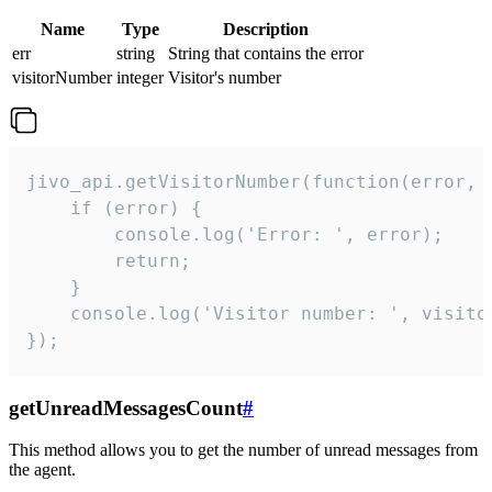
Name
Type
Description
err
string
String that contains the error
visitorNumber
integer
Visitor's number
jivo_api.getVisitorNumber(function(error, v
    if (error) {

        console.log('Error: ', error);

        return;

    }  

    console.log('Visitor number: ', visitor
});
getUnreadMessagesCount
#
This method allows you to get the number of unread messages from
the agent.