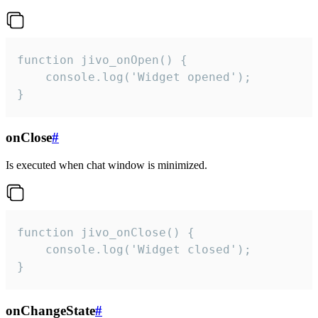
function jivo_onOpen() {

    console.log('Widget opened');

}
onClose
#
Is executed when chat window is minimized.
function jivo_onClose() {

    console.log('Widget closed');

}
onChangeState
#