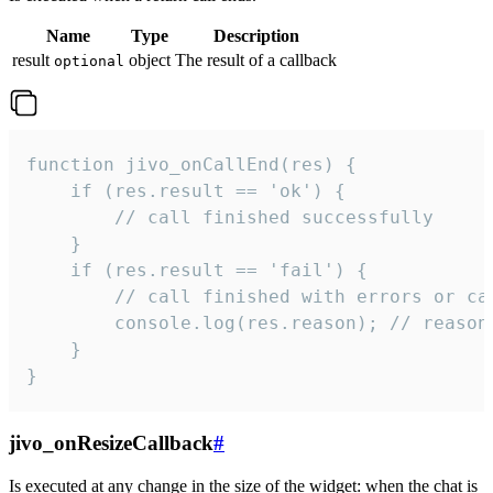
Name
Type
Description
result
object
The result of a callback
optional
function jivo_onCallEnd(res) {

    if (res.result == 'ok') {

        // call finished successfully

    }

    if (res.result == 'fail') {

        // call finished with errors or can
        console.log(res.reason); // reason 
    }

}
jivo_onResizeCallback
#
Is executed at any change in the size of the widget: when the chat is