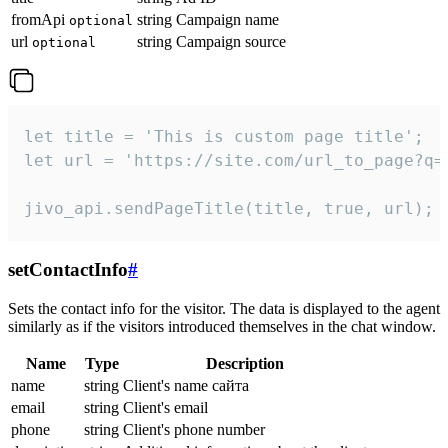
fromApi
string
Campaign name
optional
url
string
Campaign source
optional
let title = 'This is custom page title';

let url = 'https://site.com/url_to_page?q=p
jivo_api.sendPageTitle(title, true, url);
setContactInfo
#
Sets the contact info for the visitor. The data is displayed to the agent
similarly as if the visitors introduced themselves in the chat window.
Name
Type
Description
name
string
Client's name сайта
email
string
Client's email
phone
string
Client's phone number