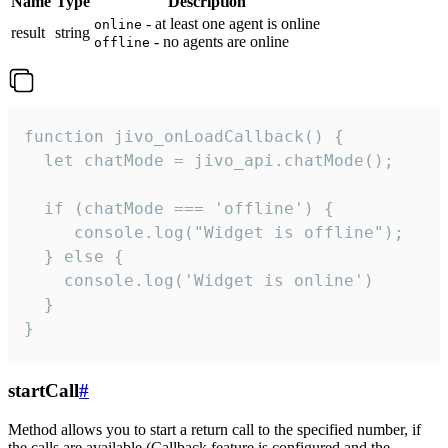
Name
Type
Description
- at least one agent is online
online
result
string
- no agents are online
offline
function jivo_onLoadCallback() {

  let chatMode = jivo_api.chatMode();

  if (chatMode === 'offline') {

     console.log("Widget is offline");

  } else {

    console.log('Widget is online')

  }

}
startCall
#
Method allows you to start a return call to the specified number, if
the calls are available (Callback feature is configured and the