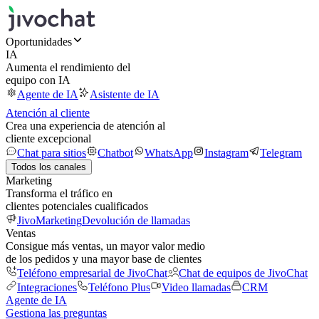
Oportunidades
IA
Aumenta el rendimiento del
equipo con IA
Agente de IA
Asistente de IA
Atención al cliente
Crea una experiencia de atención al
cliente excepcional
Chat para sitios
Chatbot
WhatsApp
Instagram
Telegram
Todos los canales
Marketing
Transforma el tráfico en
clientes potenciales cualificados
JivoMarketing
Devolución de llamadas
Ventas
Consigue más ventas, un mayor valor medio
de los pedidos y una mayor base de clientes
Teléfono empresarial de JivoChat
Chat de equipos de JivoChat
Integraciones
Teléfono Plus
Video llamadas
CRM
Agente de IA
Gestiona las preguntas