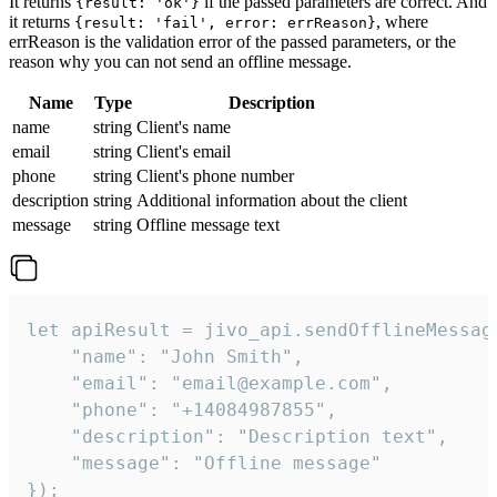
It returns
if the passed parameters are correct. And
{result: 'ok'}
it returns
, where
{result: 'fail', error: errReason}
errReason is the validation error of the passed parameters, or the
reason why you can not send an offline message.
Name
Type
Description
name
string
Client's name
email
string
Client's email
phone
string
Client's phone number
description
string
Additional information about the client
message
string
Offline message text
let apiResult = jivo_api.sendOfflineMessage
    "name": "John Smith",

    "email": "email@example.com",

    "phone": "+14084987855",

    "description": "Description text",

    "message": "Offline message"

});
