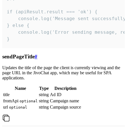
if (apiResult.result === 'ok') {

    console.log('Message sent successfully'
} else {

    console.log('Error sending message, rea
}
sendPageTitle
#
Updates the title of the page the client is currently viewing and the
page URL in the JivoChat app, which may be useful for SPA
applications.
Name
Type
Description
title
string
Ad ID
fromApi
string
Campaign name
optional
url
string
Campaign source
optional