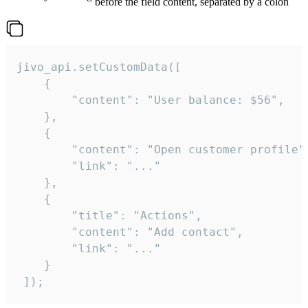
before the field content, separated by a colon
jivo_api.setCustomData([

    {

        "content": "User balance: $56",

    },

    {

        "content": "Open customer profile",
        "link": "..."

    },

    {

        "title": "Actions",

        "content": "Add contact",

        "link": "..."

    }

 ]);