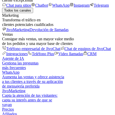
cliente excepcional
Chat para sitios
Chatbot
WhatsApp
Instagram
Telegram
Todos los canales
Marketing
Transforma el tráfico en
clientes potenciales cualificados
JivoMarketing
Devolución de llamadas
Ventas
Consigue más ventas, un mayor valor medio
de los pedidos y una mayor base de clientes
Teléfono empresarial de JivoChat
Chat de equipos de JivoChat
Integraciones
Teléfono Plus
Video llamadas
CRM
Agente de IA
Gestiona las preguntas
más frecuentes
WhatsApp
Aumenta las ventas y ofrece asistencia
a tus clientes a través de su aplicación
de mensajería preferida
JivoMarketing
Capta la atención de tus visitantes:
capta su interés antes de que se
vayan
Precios
Afiliados