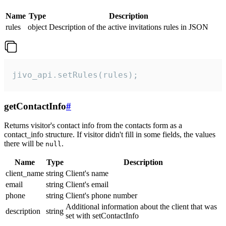
Name
Type
Description
rules
object
Description of the active invitations rules in JSON
jivo_api.setRules(rules);
getContactInfo
#
Returns visitor's contact info from the contacts form as a
contact_info structure. If visitor didn't fill in some fields, the values
there will be
.
null
Name
Type
Description
client_name
string
Client's name
email
string
Client's email
phone
string
Client's phone number
Additional information about the client that was
description
string
set with setContactInfo