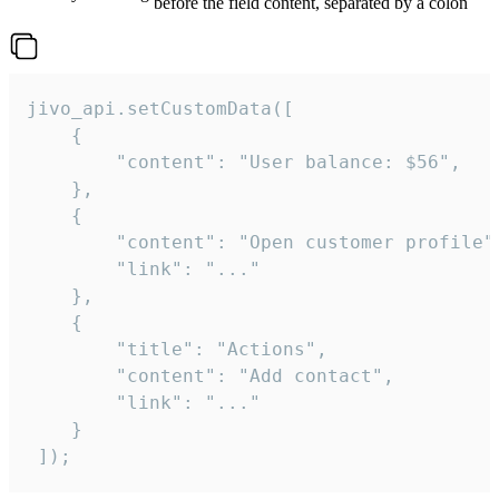
before the field content, separated by a colon
jivo_api.setCustomData([

    {

        "content": "User balance: $56",

    },

    {

        "content": "Open customer profile",
        "link": "..."

    },

    {

        "title": "Actions",

        "content": "Add contact",

        "link": "..."

    }

 ]);