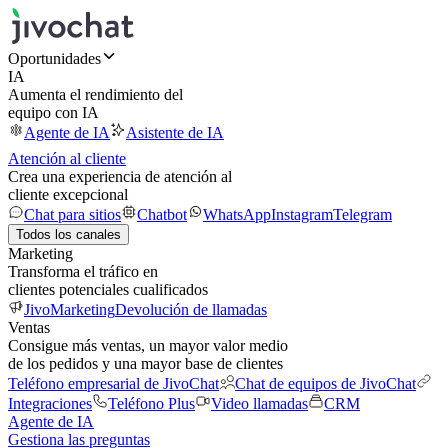
Oportunidades
IA
Aumenta el rendimiento del
equipo con IA
Agente de IA
Asistente de IA
Atención al cliente
Crea una experiencia de atención al
cliente excepcional
Chat para sitios
Chatbot
WhatsApp
Instagram
Telegram
Todos los canales
Marketing
Transforma el tráfico en
clientes potenciales cualificados
JivoMarketing
Devolución de llamadas
Ventas
Consigue más ventas, un mayor valor medio
de los pedidos y una mayor base de clientes
Teléfono empresarial de JivoChat
Chat de equipos de JivoChat
Integraciones
Teléfono Plus
Video llamadas
CRM
Agente de IA
Gestiona las preguntas