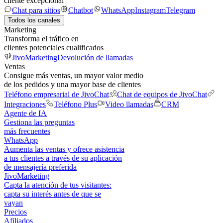
cliente excepcional
Chat para sitios
Chatbot
WhatsApp
Instagram
Telegram
Todos los canales
Marketing
Transforma el tráfico en
clientes potenciales cualificados
JivoMarketing
Devolución de llamadas
Ventas
Consigue más ventas, un mayor valor medio
de los pedidos y una mayor base de clientes
Teléfono empresarial de JivoChat
Chat de equipos de JivoChat
Integraciones
Teléfono Plus
Video llamadas
CRM
Agente de IA
Gestiona las preguntas
más frecuentes
WhatsApp
Aumenta las ventas y ofrece asistencia
a tus clientes a través de su aplicación
de mensajería preferida
JivoMarketing
Capta la atención de tus visitantes:
capta su interés antes de que se
vayan
Precios
Afiliados