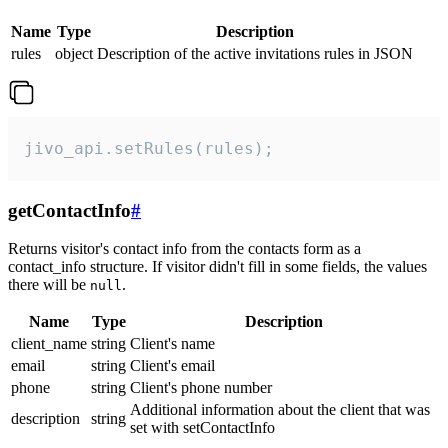
Name
Type
Description
rules
object
Description of the active invitations rules in JSON
jivo_api.setRules(rules);
getContactInfo
#
Returns visitor's contact info from the contacts form as a
contact_info structure. If visitor didn't fill in some fields, the values
there will be
.
null
Name
Type
Description
client_name
string
Client's name
email
string
Client's email
phone
string
Client's phone number
Additional information about the client that was
description
string
set with setContactInfo