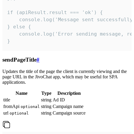
if (apiResult.result === 'ok') {

    console.log('Message sent successfully'
} else {

    console.log('Error sending message, rea
}
sendPageTitle
#
Updates the title of the page the client is currently viewing and the
page URL in the JivoChat app, which may be useful for SPA
applications.
Name
Type
Description
title
string
Ad ID
fromApi
string
Campaign name
optional
url
string
Campaign source
optional