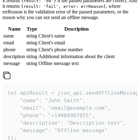
It returns
if the passed parameters are correct. And
{result: 'ok'}
it returns
, where
{result: 'fail', error: errReason}
errReason is the validation error of the passed parameters, or the
reason why you can not send an offline message.
Name
Type
Description
name
string
Client's name
email
string
Client's email
phone
string
Client's phone number
description
string
Additional information about the client
message
string
Offline message text
let apiResult = jivo_api.sendOfflineMessage
    "name": "John Smith",

    "email": "email@example.com",

    "phone": "+14084987855",

    "description": "Description text",

    "message": "Offline message"

});
