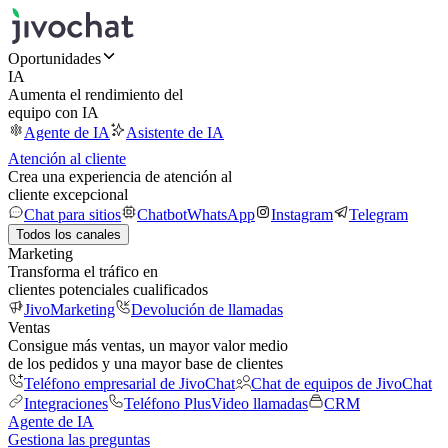
Oportunidades
IA
Aumenta el rendimiento del
equipo con IA
Agente de IA
Asistente de IA
Atención al cliente
Crea una experiencia de atención al
cliente excepcional
Chat para sitios
Chatbot
WhatsApp
Instagram
Telegram
Todos los canales
Marketing
Transforma el tráfico en
clientes potenciales cualificados
JivoMarketing
Devolución de llamadas
Ventas
Consigue más ventas, un mayor valor medio
de los pedidos y una mayor base de clientes
Teléfono empresarial de JivoChat
Chat de equipos de JivoChat
Integraciones
Teléfono Plus
Video llamadas
CRM
Agente de IA
Gestiona las preguntas