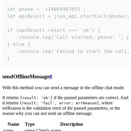
let phone = '+14084987855';

let apiResult = jivo_api.startCall(phone);

if (apiResult.result === 'ok') {

    console.log('Call started, phone: ', ph
} else {

    console.log('Failed to start the call,
}
sendOfflineMessage
#
With this method you can send a message in the offline chat mode.
It returns
if the passed parameters are correct. And
{result: 'ok'}
it returns
, where
{result: 'fail', error: errReason}
errReason is the validation error of the passed parameters, or the
reason why you can not send an offline message.
Name
Type
Description
name
string
Client's name