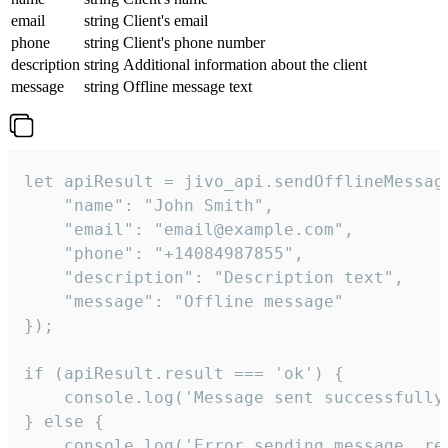
email
string
Client's email
phone
string
Client's phone number
description
string
Additional information about the client
message
string
Offline message text
let apiResult = jivo_api.sendOfflineMessage
    "name": "John Smith",

    "email": "email@example.com",

    "phone": "+14084987855",

    "description": "Description text",

    "message": "Offline message"

});

if (apiResult.result === 'ok') {

    console.log('Message sent successfully'
} else {

    console.log('Error sending message, rea