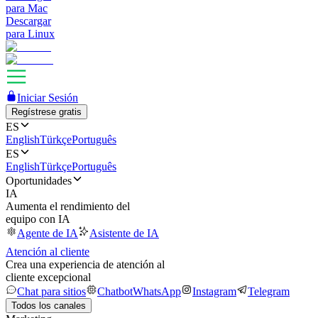
para Mac
Descargar
para Linux
Iniciar Sesión
Regístrese gratis
ES
English
Türkçe
Português
ES
English
Türkçe
Português
Oportunidades
IA
Aumenta el rendimiento del
equipo con IA
Agente de IA
Asistente de IA
Atención al cliente
Crea una experiencia de atención al
cliente excepcional
Chat para sitios
Chatbot
WhatsApp
Instagram
Telegram
Todos los canales