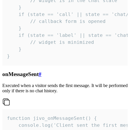
        // widget is in the chat state

    }

    if (state == 'call' || state == 'chat/c
        // callback form is opened

    }

    if (state == 'label' || state == 'chat/
        // widget is minimized

    }

}
onMessageSent
#
Executed when a visitor sends the first message. It will be performed
only if there is no chat history.
function jivo_onMessageSent() {

    console.log('Client sent the first mess