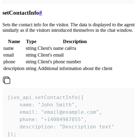
setContactInfo
#
Sets the contact info for the visitor. The data is displayed to the agent
similarly as if the visitors introduced themselves in the chat window.
Name
Type
Description
name
string
Client's name сайта
email
string
Client's email
phone
string
Client's phone number
description
string
Additional information about the client
jivo_api.setContactInfo({

    name: "John Smith",

    email: "email@example.com",

    phone: "+14084987855",

    description: "Description text"

});