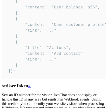
    {

        "content": "User balance: $56",

    },

    {

        "content": "Open customer profile",
        "link": "..."

    },

    {

        "title": "Actions",

        "content": "Add contact",

        "link": "..."

    }

 ]);
setUserToken
#
Sets an ID number for the visitor. JivoChat does not display or
handle this ID in any way but sends it in Webhook events. Using
this method you can identify your website visitors when processing
Webhooks. We recommend using a hard-to-guess identifier to avoid