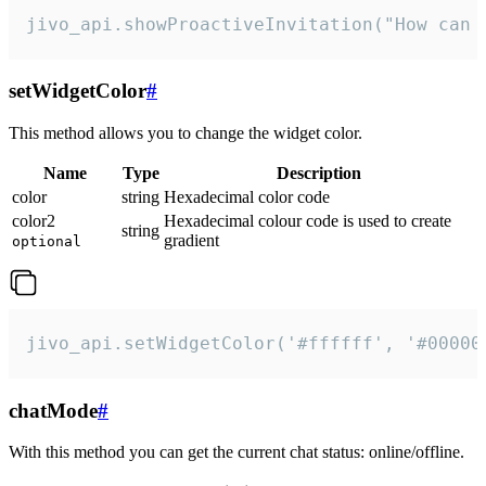
jivo_api.showProactiveInvitation("How can 
setWidgetColor
#
This method allows you to change the widget color.
Name
Type
Description
color
string
Hexadecimal color code
color2
Hexadecimal colour code is used to create
string
gradient
optional
jivo_api.setWidgetColor('#ffffff', '#00000
chatMode
#
With this method you can get the current chat status: online/offline.