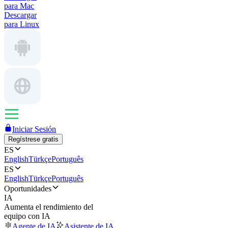
para Mac
Descargar
para Linux
Iniciar Sesión
Regístrese gratis
ES
English
Türkçe
Português
ES
English
Türkçe
Português
Oportunidades
IA
Aumenta el rendimiento del
equipo con IA
Agente de IA
Asistente de IA