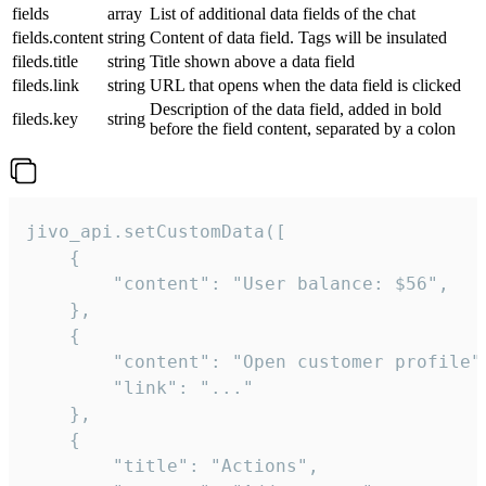
fields
array
List of additional data fields of the chat
fields.content
string
Content of data field. Tags will be insulated
fileds.title
string
Title shown above a data field
fileds.link
string
URL that opens when the data field is clicked
Description of the data field, added in bold
fileds.key
string
before the field content, separated by a colon
jivo_api.setCustomData([

    {

        "content": "User balance: $56",

    },

    {

        "content": "Open customer profile",
        "link": "..."

    },

    {

        "title": "Actions",
