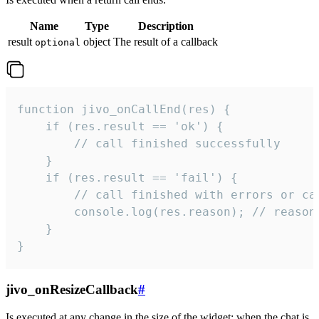
Name
Type
Description
result
object
The result of a callback
optional
function jivo_onCallEnd(res) {

    if (res.result == 'ok') {

        // call finished successfully

    }

    if (res.result == 'fail') {

        // call finished with errors or can
        console.log(res.reason); // reason 
    }

}
jivo_onResizeCallback
#
Is executed at any change in the size of the widget: when the chat is