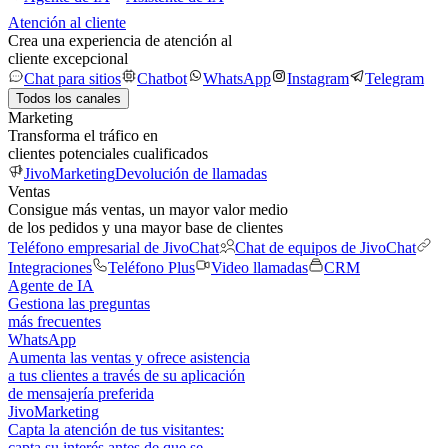
Atención al cliente
Crea una experiencia de atención al
cliente excepcional
Chat para sitios
Chatbot
WhatsApp
Instagram
Telegram
Todos los canales
Marketing
Transforma el tráfico en
clientes potenciales cualificados
JivoMarketing
Devolución de llamadas
Ventas
Consigue más ventas, un mayor valor medio
de los pedidos y una mayor base de clientes
Teléfono empresarial de JivoChat
Chat de equipos de JivoChat
Integraciones
Teléfono Plus
Video llamadas
CRM
Agente de IA
Gestiona las preguntas
más frecuentes
WhatsApp
Aumenta las ventas y ofrece asistencia
a tus clientes a través de su aplicación
de mensajería preferida
JivoMarketing
Capta la atención de tus visitantes:
capta su interés antes de que se