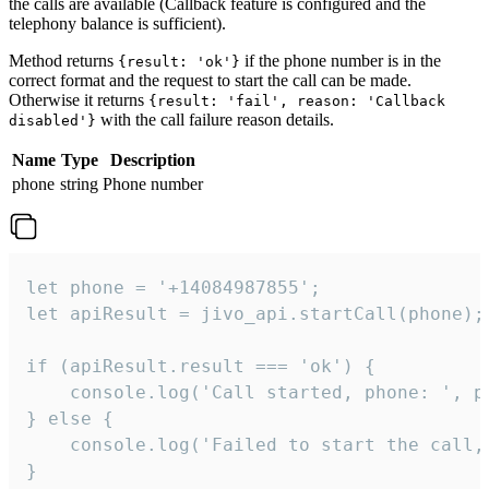
the calls are available (Callback feature is configured and the
telephony balance is sufficient).
Method returns
if the phone number is in the
{result: 'ok'}
correct format and the request to start the call can be made.
Otherwise it returns
{result: 'fail', reason: 'Callback
with the call failure reason details.
disabled'}
Name
Type
Description
phone
string
Phone number
let phone = '+14084987855';

let apiResult = jivo_api.startCall(phone);

if (apiResult.result === 'ok') {

    console.log('Call started, phone: ', ph
} else {

    console.log('Failed to start the call,
}