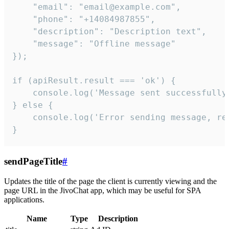
    "email": "email@example.com",

    "phone": "+14084987855",

    "description": "Description text",

    "message": "Offline message"

});

if (apiResult.result === 'ok') {

    console.log('Message sent successfully'
} else {

    console.log('Error sending message, rea
}
sendPageTitle
#
Updates the title of the page the client is currently viewing and the
page URL in the JivoChat app, which may be useful for SPA
applications.
Name
Type
Description