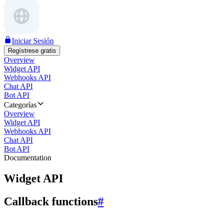
Iniciar Sesión
Regístrese gratis
Overview
Widget API
Webhooks API
Chat API
Bot API
Categorías
Overview
Widget API
Webhooks API
Chat API
Bot API
Documentation
Widget API
Callback functions
#