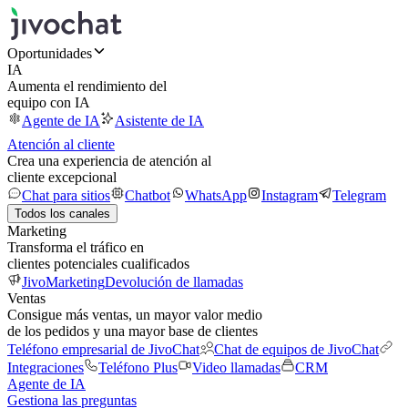
Oportunidades
IA
Aumenta el rendimiento del
equipo con IA
Agente de IA
Asistente de IA
Atención al cliente
Crea una experiencia de atención al
cliente excepcional
Chat para sitios
Chatbot
WhatsApp
Instagram
Telegram
Todos los canales
Marketing
Transforma el tráfico en
clientes potenciales cualificados
JivoMarketing
Devolución de llamadas
Ventas
Consigue más ventas, un mayor valor medio
de los pedidos y una mayor base de clientes
Teléfono empresarial de JivoChat
Chat de equipos de JivoChat
Integraciones
Teléfono Plus
Video llamadas
CRM
Agente de IA
Gestiona las preguntas