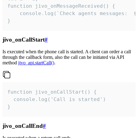
function jivo_onMessageReceived() {

	console.log(`Check agents messages:  ${i++}`)

}
jivo_onCallStart
#
Is executed when the phone call is started. A client can order a call
through the callback form, also the call can be initiated via API
method
jivo_api.startCall()
.
function jivo_onCallStart() {

  console.log('Call is started')

}
jivo_onCallEnd
#
Is executed when a return call ends.