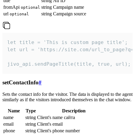
title
string
Ad ID
fromApi
string
Campaign name
optional
url
string
Campaign source
optional
let title = 'This is custom page title';

let url = 'https://site.com/url_to_page?q=p
jivo_api.sendPageTitle(title, true, url);
setContactInfo
#
Sets the contact info for the visitor. The data is displayed to the agent
similarly as if the visitors introduced themselves in the chat window.
Name
Type
Description
name
string
Client's name сайта
email
string
Client's email
phone
string
Client's phone number