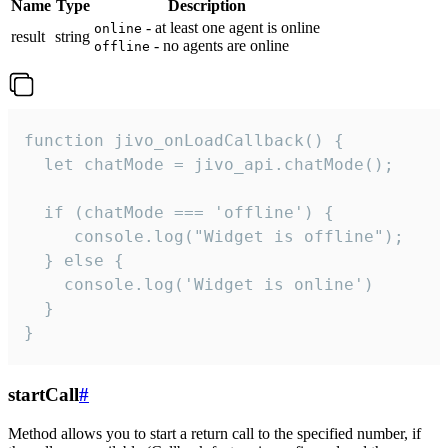
Name
Type
Description
- at least one agent is online
online
result
string
- no agents are online
offline
function jivo_onLoadCallback() {

  let chatMode = jivo_api.chatMode();

  if (chatMode === 'offline') {

     console.log("Widget is offline");

  } else {

    console.log('Widget is online')

  }

}
startCall
#
Method allows you to start a return call to the specified number, if