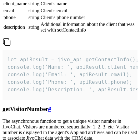
client_name
string
Client's name
email
string
Client's email
phone
string
Client's phone number
Additional information about the client that was
description
string
set with setContactInfo
let apiResult = jivo_api.getContactInfo();

console.log('Name: ', apiResult.client_name
console.log('Email: ', apiResult.email);

console.log('Phone: ', apiResult.phone);

console.log('Description: ', apiResult.des
getVisitorNumber
#
The asynchronous function to get a unique visitor number in
JivoChat. Visitors are numbered sequentially: 1, 2, 3, etc. Visitor
number is displayed in the agent's App and archives and can be used
to associate JivoChat data with the CRM data.