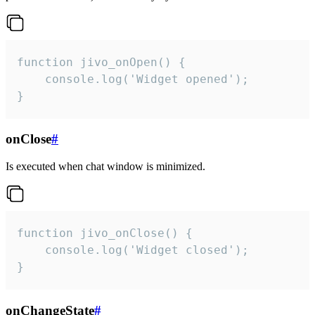
function jivo_onOpen() {

    console.log('Widget opened');

}
onClose
#
Is executed when chat window is minimized.
function jivo_onClose() {

    console.log('Widget closed');

}
onChangeState
#