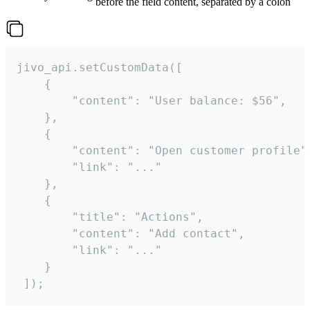
before the field content, separated by a colon
jivo_api.setCustomData([

    {

        "content": "User balance: $56",

    },

    {

        "content": "Open customer profile",
        "link": "..."

    },

    {

        "title": "Actions",

        "content": "Add contact",

        "link": "..."

    }

 ]);