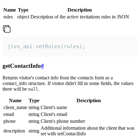
Name
Type
Description
rules
object
Description of the active invitations rules in JSON
jivo_api.setRules(rules);
getContactInfo
#
Returns visitor's contact info from the contacts form as a
contact_info structure. If visitor didn't fill in some fields, the values
there will be
.
null
Name
Type
Description
client_name
string
Client's name
email
string
Client's email
phone
string
Client's phone number
Additional information about the client that was
description
string
set with setContactInfo