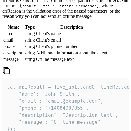
It returns
if the passed parameters are correct. And
{result: 'ok'}
it returns
, where
{result: 'fail', error: errReason}
errReason is the validation error of the passed parameters, or the
reason why you can not send an offline message.
Name
Type
Description
name
string
Client's name
email
string
Client's email
phone
string
Client's phone number
description
string
Additional information about the client
message
string
Offline message text
let apiResult = jivo_api.sendOfflineMessage
    "name": "John Smith",

    "email": "email@example.com",

    "phone": "+14084987855",

    "description": "Description text",

    "message": "Offline message"

});
