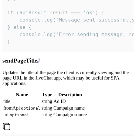
if (apiResult.result === 'ok') {

    console.log('Message sent successfully'
} else {

    console.log('Error sending message, rea
}
sendPageTitle
#
Updates the title of the page the client is currently viewing and the
page URL in the JivoChat app, which may be useful for SPA
applications.
Name
Type
Description
title
string
Ad ID
fromApi
string
Campaign name
optional
url
string
Campaign source
optional