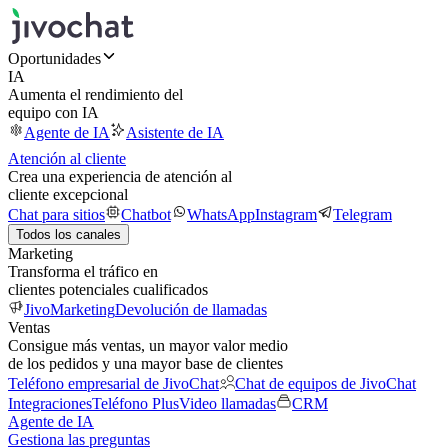
Oportunidades
IA
Aumenta el rendimiento del
equipo con IA
Agente de IA
Asistente de IA
Atención al cliente
Crea una experiencia de atención al
cliente excepcional
Chat para sitios
Chatbot
WhatsApp
Instagram
Telegram
Todos los canales
Marketing
Transforma el tráfico en
clientes potenciales cualificados
JivoMarketing
Devolución de llamadas
Ventas
Consigue más ventas, un mayor valor medio
de los pedidos y una mayor base de clientes
Teléfono empresarial de JivoChat
Chat de equipos de JivoChat
Integraciones
Teléfono Plus
Video llamadas
CRM
Agente de IA
Gestiona las preguntas