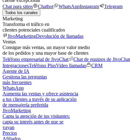
cliente excepcional
Chat para sitios
Chatbot
WhatsApp
Instagram
Telegram
Todos los canales
Marketing
Transforma el tráfico en
clientes potenciales cualificados
JivoMarketing
Devolución de llamadas
Ventas
Consigue más ventas, un mayor valor medio
de los pedidos y una mayor base de clientes
Teléfono empresarial de JivoChat
Chat de equipos de JivoChat
Integraciones
Teléfono Plus
Video llamadas
CRM
Agente de IA
Gestiona las preguntas
más frecuentes
WhatsApp
Aumenta las ventas y ofrece asistencia
a tus clientes a través de su aplicación
de mensajería preferida
JivoMarketing
Capta la atención de tus visitantes:
capta su interés antes de que se
vayan
Precios
Afiliados