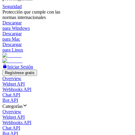
Seguridad
Protección que cumple con las
normas internacionales
Descargar
para Windows
Descargar
para Mac
Descargar
para Linux
Iniciar Sesión
Regístrese gratis
Overview
Widget API
Webhooks API
Chat API
Bot API
Categorías
Overview
Widget API
Webhooks API
Chat API
Bot API