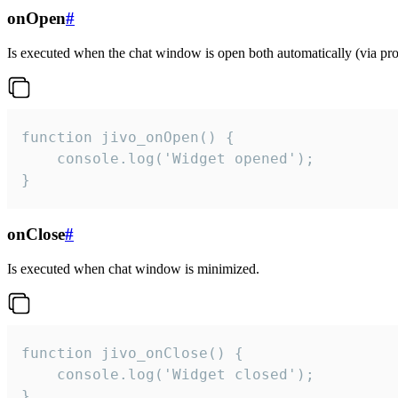
onOpen
#
Is executed when the chat window is open both automatically (via proa
function jivo_onOpen() {

    console.log('Widget opened');

}
onClose
#
Is executed when chat window is minimized.
function jivo_onClose() {

    console.log('Widget closed');

}