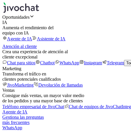
Oportunidades
IA
Aumenta el rendimiento del
equipo con IA
Agente de IA
Asistente de IA
Atención al cliente
Crea una experiencia de atención al
cliente excepcional
Chat para sitios
Chatbot
WhatsApp
Instagram
Telegram
To
Marketing
Transforma el tráfico en
clientes potenciales cualificados
JivoMarketing
Devolución de llamadas
Ventas
Consigue más ventas, un mayor valor medio
de los pedidos y una mayor base de clientes
Teléfono empresarial de JivoChat
Chat de equipos de JivoChat
Inte
Agente de IA
Gestiona las preguntas
más frecuentes
WhatsApp