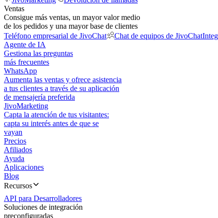
Ventas
Consigue más ventas, un mayor valor medio
de los pedidos y una mayor base de clientes
Teléfono empresarial de JivoChat
Chat de equipos de JivoChat
Inte
Agente de IA
Gestiona las preguntas
más frecuentes
WhatsApp
Aumenta las ventas y ofrece asistencia
a tus clientes a través de su aplicación
de mensajería preferida
JivoMarketing
Capta la atención de tus visitantes:
capta su interés antes de que se
vayan
Precios
Afiliados
Ayuda
Aplicaciones
Blog
Recursos
API para Desarrolladores
Soluciones de integración
preconfiguradas