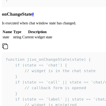
onChangeState
#
Is executed when chat window state has changed.
Name
Type
Description
state
string
Current widget state
function jivo_onChangeState(state) {

    if (state == 'chat') {

        // widget is in the chat state

    }

    if (state == 'call' || state == 'chat/c
        // callback form is opened

    }

    if (state == 'label' || state == 'chat/
        // widget is minimized
