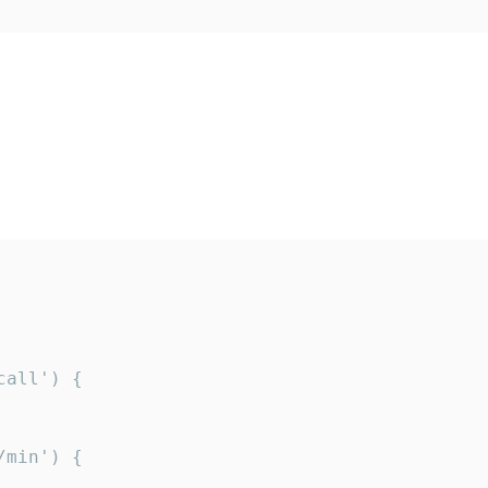
all') {

min') {
