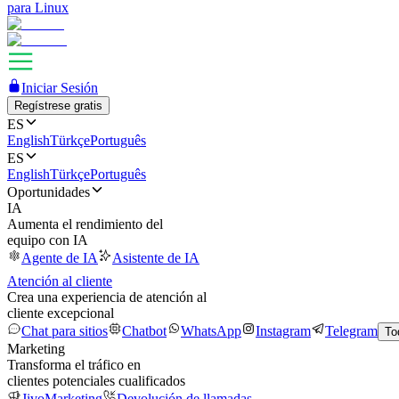
para Linux
Iniciar Sesión
Regístrese gratis
ES
English
Türkçe
Português
ES
English
Türkçe
Português
Oportunidades
IA
Aumenta el rendimiento del
equipo con IA
Agente de IA
Asistente de IA
Atención al cliente
Crea una experiencia de atención al
cliente excepcional
Chat para sitios
Chatbot
WhatsApp
Instagram
Telegram
To
Marketing
Transforma el tráfico en
clientes potenciales cualificados
JivoMarketing
Devolución de llamadas