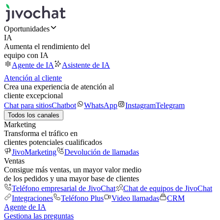
Oportunidades
IA
Aumenta el rendimiento del
equipo con IA
Agente de IA
Asistente de IA
Atención al cliente
Crea una experiencia de atención al
cliente excepcional
Chat para sitios
Chatbot
WhatsApp
Instagram
Telegram
Todos los canales
Marketing
Transforma el tráfico en
clientes potenciales cualificados
JivoMarketing
Devolución de llamadas
Ventas
Consigue más ventas, un mayor valor medio
de los pedidos y una mayor base de clientes
Teléfono empresarial de JivoChat
Chat de equipos de JivoChat
Integraciones
Teléfono Plus
Video llamadas
CRM
Agente de IA
Gestiona las preguntas