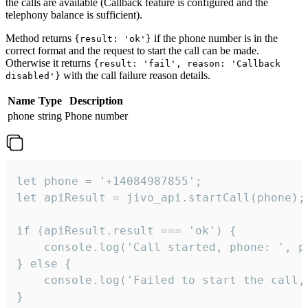
the calls are available (Callback feature is configured and the
telephony balance is sufficient).
Method returns
if the phone number is in the
{result: 'ok'}
correct format and the request to start the call can be made.
Otherwise it returns
{result: 'fail', reason: 'Callback
with the call failure reason details.
disabled'}
Name
Type
Description
phone
string
Phone number
let phone = '+14084987855';

let apiResult = jivo_api.startCall(phone);

if (apiResult.result === 'ok') {

    console.log('Call started, phone: ', ph
} else {

    console.log('Failed to start the call,
}