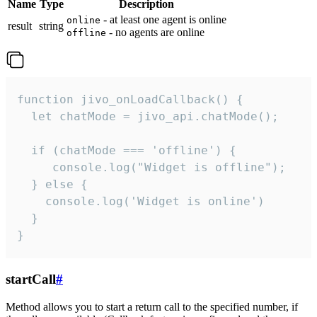
Name
Type
Description
- at least one agent is online
online
result
string
- no agents are online
offline
function jivo_onLoadCallback() {

  let chatMode = jivo_api.chatMode();

  if (chatMode === 'offline') {

     console.log("Widget is offline");

  } else {

    console.log('Widget is online')

  }

}
startCall
#
Method allows you to start a return call to the specified number, if