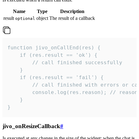
Name
Type
Description
result
object
The result of a callback
optional
function jivo_onCallEnd(res) {

    if (res.result == 'ok') {

        // call finished successfully

    }

    if (res.result == 'fail') {

        // call finished with errors or can
        console.log(res.reason); // reason 
    }

}
jivo_onResizeCallback
#
Is executed at any change in the size of the widget: when the chat is