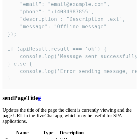
    "email": "email@example.com",

    "phone": "+14084987855",

    "description": "Description text",

    "message": "Offline message"

});

if (apiResult.result === 'ok') {

    console.log('Message sent successfully'
} else {

    console.log('Error sending message, rea
}
sendPageTitle
#
Updates the title of the page the client is currently viewing and the
page URL in the JivoChat app, which may be useful for SPA
applications.
Name
Type
Description