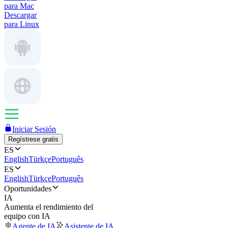
para Mac
Descargar
para Linux
Iniciar Sesión
Regístrese gratis
ES
English
Türkçe
Português
ES
English
Türkçe
Português
Oportunidades
IA
Aumenta el rendimiento del
equipo con IA
Agente de IA
Asistente de IA