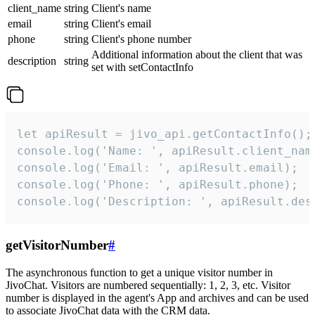
client_name
string
Client's name
email
string
Client's email
phone
string
Client's phone number
Additional information about the client that was
description
string
set with setContactInfo
let apiResult = jivo_api.getContactInfo();

console.log('Name: ', apiResult.client_name
console.log('Email: ', apiResult.email);

console.log('Phone: ', apiResult.phone);

console.log('Description: ', apiResult.des
getVisitorNumber
#
The asynchronous function to get a unique visitor number in
JivoChat. Visitors are numbered sequentially: 1, 2, 3, etc. Visitor
number is displayed in the agent's App and archives and can be used
to associate JivoChat data with the CRM data.