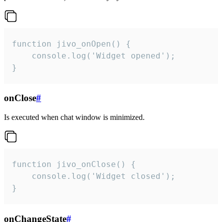
function jivo_onOpen() {

    console.log('Widget opened');

}
onClose
#
Is executed when chat window is minimized.
function jivo_onClose() {

    console.log('Widget closed');

}
onChangeState
#