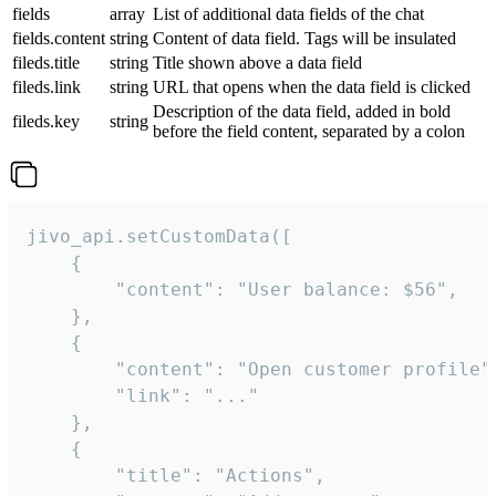
fields
array
List of additional data fields of the chat
fields.content
string
Content of data field. Tags will be insulated
fileds.title
string
Title shown above a data field
fileds.link
string
URL that opens when the data field is clicked
Description of the data field, added in bold
fileds.key
string
before the field content, separated by a colon
jivo_api.setCustomData([

    {

        "content": "User balance: $56",

    },

    {

        "content": "Open customer profile",
        "link": "..."

    },

    {

        "title": "Actions",
