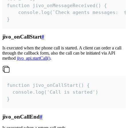
function jivo_onMessageReceived() {

	console.log(`Check agents messages:  ${i++}`)

}
jivo_onCallStart
#
Is executed when the phone call is started. A client can order a call
through the callback form, also the call can be initiated via API
method
jivo_api.startCall()
.
function jivo_onCallStart() {

  console.log('Call is started')

}
jivo_onCallEnd
#
Is executed when a return call ends.