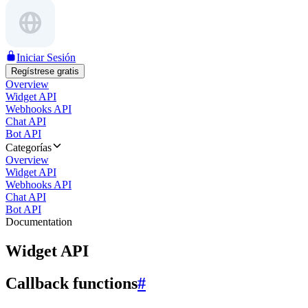
Iniciar Sesión
Regístrese gratis
Overview
Widget API
Webhooks API
Chat API
Bot API
Categorías
Overview
Widget API
Webhooks API
Chat API
Bot API
Documentation
Widget API
Callback functions
#