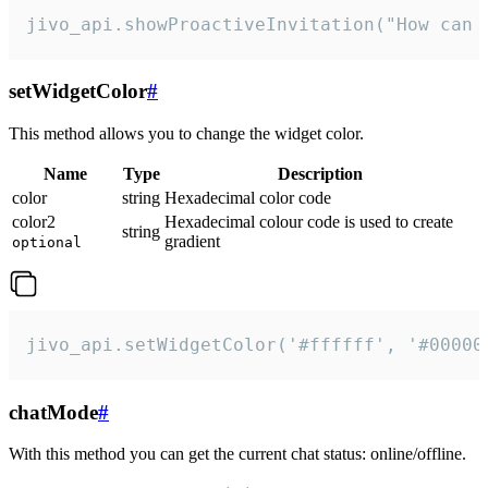
jivo_api.showProactiveInvitation("How can 
setWidgetColor
#
This method allows you to change the widget color.
Name
Type
Description
color
string
Hexadecimal color code
color2
Hexadecimal colour code is used to create
string
gradient
optional
jivo_api.setWidgetColor('#ffffff', '#00000
chatMode
#
With this method you can get the current chat status: online/offline.