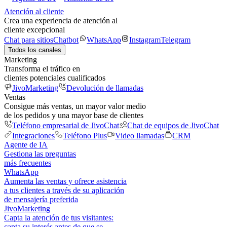
Atención al cliente
Crea una experiencia de atención al
cliente excepcional
Chat para sitios
Chatbot
WhatsApp
Instagram
Telegram
Todos los canales
Marketing
Transforma el tráfico en
clientes potenciales cualificados
JivoMarketing
Devolución de llamadas
Ventas
Consigue más ventas, un mayor valor medio
de los pedidos y una mayor base de clientes
Teléfono empresarial de JivoChat
Chat de equipos de JivoChat
Integraciones
Teléfono Plus
Video llamadas
CRM
Agente de IA
Gestiona las preguntas
más frecuentes
WhatsApp
Aumenta las ventas y ofrece asistencia
a tus clientes a través de su aplicación
de mensajería preferida
JivoMarketing
Capta la atención de tus visitantes:
capta su interés antes de que se