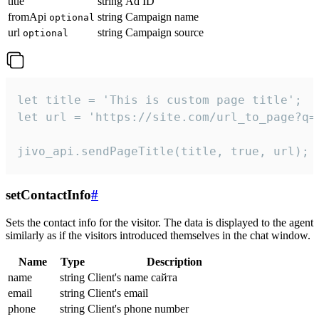
title
string
Ad ID
fromApi
string
Campaign name
optional
url
string
Campaign source
optional
let title = 'This is custom page title';

let url = 'https://site.com/url_to_page?q=p
jivo_api.sendPageTitle(title, true, url);
setContactInfo
#
Sets the contact info for the visitor. The data is displayed to the agent
similarly as if the visitors introduced themselves in the chat window.
Name
Type
Description
name
string
Client's name сайта
email
string
Client's email
phone
string
Client's phone number