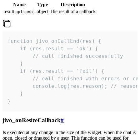
Name
Type
Description
result
object
The result of a callback
optional
function jivo_onCallEnd(res) {

    if (res.result == 'ok') {

        // call finished successfully

    }

    if (res.result == 'fail') {

        // call finished with errors or can
        console.log(res.reason); // reason 
    }

}
jivo_onResizeCallback
#
Is executed at any change in the size of the widget: when the chat is
open, closed or dragged by a user. This function can be used for