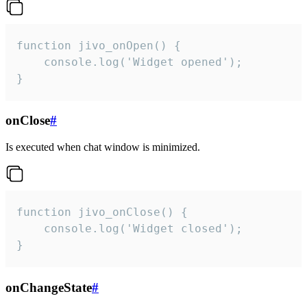
function jivo_onOpen() {

    console.log('Widget opened');

}
onClose
#
Is executed when chat window is minimized.
function jivo_onClose() {

    console.log('Widget closed');

}
onChangeState
#