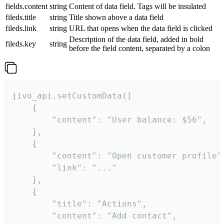
fields.content
string
Content of data field. Tags will be insulated
fileds.title
string
Title shown above a data field
fileds.link
string
URL that opens when the data field is clicked
Description of the data field, added in bold
fileds.key
string
before the field content, separated by a colon
jivo_api.setCustomData([

    {

        "content": "User balance: $56",

    },

    {

        "content": "Open customer profile",
        "link": "..."

    },

    {

        "title": "Actions",

        "content": "Add contact",
