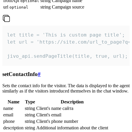
fromApi
string
Campaign name
optional
url
string
Campaign source
optional
let title = 'This is custom page title';

let url = 'https://site.com/url_to_page?q=p
jivo_api.sendPageTitle(title, true, url);
setContactInfo
#
Sets the contact info for the visitor. The data is displayed to the agent
similarly as if the visitors introduced themselves in the chat window.
Name
Type
Description
name
string
Client's name сайта
email
string
Client's email
phone
string
Client's phone number
description
string
Additional information about the client