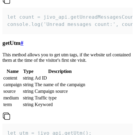
let count = jivo_api.getUnreadMessagesCount
console.log('Unread messages count:', coun
getUtm
#
This method allows you to get utm tags, if the website url contained
them at the time of the visitor's first site visit.
Name
Type
Description
content
string
Ad ID
campaign
string
The name of the campaign
source
string
Campaign source
medium
string
Traffic type
term
string
Keyword
let utm = jivo_api.getUtm();
