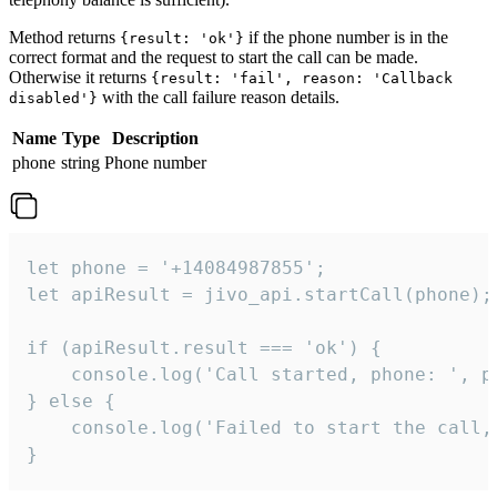
Method returns
if the phone number is in the
{result: 'ok'}
correct format and the request to start the call can be made.
Otherwise it returns
{result: 'fail', reason: 'Callback
with the call failure reason details.
disabled'}
Name
Type
Description
phone
string
Phone number
let phone = '+14084987855';

let apiResult = jivo_api.startCall(phone);

if (apiResult.result === 'ok') {

    console.log('Call started, phone: ', ph
} else {

    console.log('Failed to start the call,
}