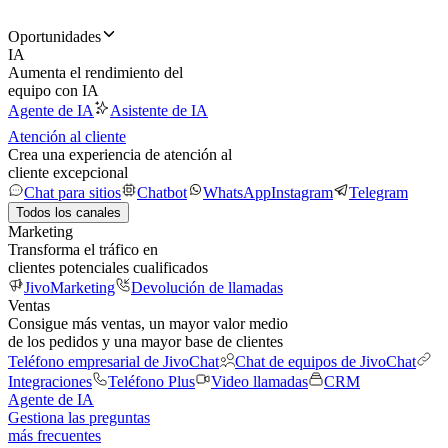
Oportunidades
IA
Aumenta el rendimiento del
equipo con IA
Agente de IA
Asistente de IA
Atención al cliente
Crea una experiencia de atención al
cliente excepcional
Chat para sitios
Chatbot
WhatsApp
Instagram
Telegram
Todos los canales
Marketing
Transforma el tráfico en
clientes potenciales cualificados
JivoMarketing
Devolución de llamadas
Ventas
Consigue más ventas, un mayor valor medio
de los pedidos y una mayor base de clientes
Teléfono empresarial de JivoChat
Chat de equipos de JivoChat
Integraciones
Teléfono Plus
Video llamadas
CRM
Agente de IA
Gestiona las preguntas
más frecuentes