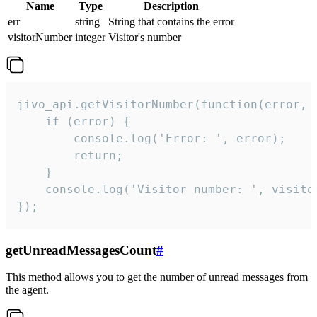
Name
Type
Description
err
string
String that contains the error
visitorNumber
integer
Visitor's number
jivo_api.getVisitorNumber(function(error, v
    if (error) {

        console.log('Error: ', error);

        return;

    }  

    console.log('Visitor number: ', visitor
});
getUnreadMessagesCount
#
This method allows you to get the number of unread messages from
the agent.