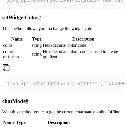
jivo_api.showProactiveInvitation("How can 
setWidgetColor
#
This method allows you to change the widget color.
Name
Type
Description
color
string
Hexadecimal color code
color2
Hexadecimal colour code is used to create
string
gradient
optional
jivo_api.setWidgetColor('#ffffff', '#00000
chatMode
#
With this method you can get the current chat status: online/offline.
Name
Type
Description