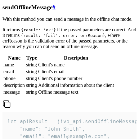
sendOfflineMessage
#
With this method you can send a message in the offline chat mode.
It returns
if the passed parameters are correct. And
{result: 'ok'}
it returns
, where
{result: 'fail', error: errReason}
errReason is the validation error of the passed parameters, or the
reason why you can not send an offline message.
Name
Type
Description
name
string
Client's name
email
string
Client's email
phone
string
Client's phone number
description
string
Additional information about the client
message
string
Offline message text
let apiResult = jivo_api.sendOfflineMessage
    "name": "John Smith",

    "email": "email@example.com",
