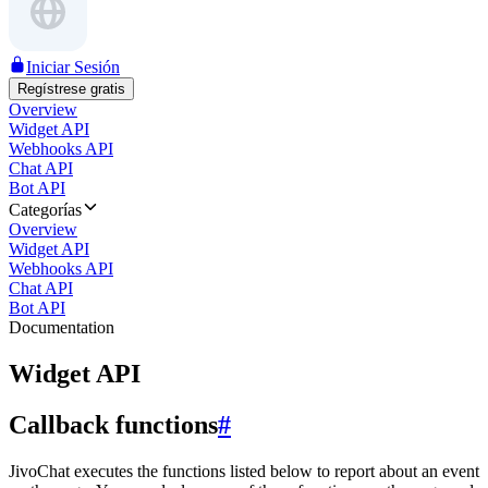
Iniciar Sesión
Regístrese gratis
Overview
Widget API
Webhooks API
Chat API
Bot API
Categorías
Overview
Widget API
Webhooks API
Chat API
Bot API
Documentation
Widget API
Callback functions
#
JivoChat executes the functions listed below to report about an event