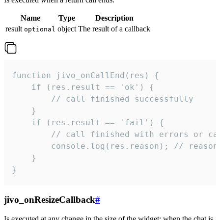
Name
Type
Description
result
object
The result of a callback
optional
function jivo_onCallEnd(res) {

    if (res.result == 'ok') {

        // call finished successfully

    }

    if (res.result == 'fail') {

        // call finished with errors or can
        console.log(res.reason); // reason 
    }

}
jivo_onResizeCallback
#
Is executed at any change in the size of the widget: when the chat is