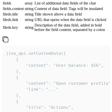
fields
array
List of additional data fields of the chat
fields.content
string
Content of data field. Tags will be insulated
fileds.title
string
Title shown above a data field
fileds.link
string
URL that opens when the data field is clicked
Description of the data field, added in bold
fileds.key
string
before the field content, separated by a colon
jivo_api.setCustomData([

    {

        "content": "User balance: $56",

    },

    {

        "content": "Open customer profile",
        "link": "..."

    },

    {

        "title": "Actions",
