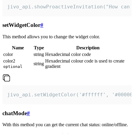
jivo_api.showProactiveInvitation("How can 
setWidgetColor
#
This method allows you to change the widget color.
Name
Type
Description
color
string
Hexadecimal color code
color2
Hexadecimal colour code is used to create
string
gradient
optional
jivo_api.setWidgetColor('#ffffff', '#00000
chatMode
#
With this method you can get the current chat status: online/offline.