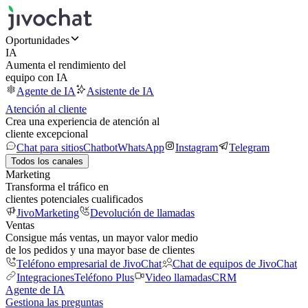
Oportunidades
IA
Aumenta el rendimiento del
equipo con IA
Agente de IA
Asistente de IA
Atención al cliente
Crea una experiencia de atención al
cliente excepcional
Chat para sitios
Chatbot
WhatsApp
Instagram
Telegram
Todos los canales
Marketing
Transforma el tráfico en
clientes potenciales cualificados
JivoMarketing
Devolución de llamadas
Ventas
Consigue más ventas, un mayor valor medio
de los pedidos y una mayor base de clientes
Teléfono empresarial de JivoChat
Chat de equipos de JivoChat
Integraciones
Teléfono Plus
Video llamadas
CRM
Agente de IA
Gestiona las preguntas