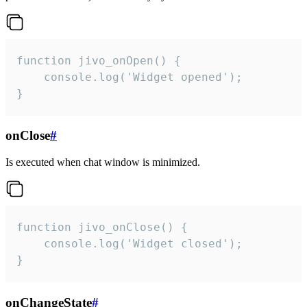
function jivo_onOpen() {

    console.log('Widget opened');

}
onClose
#
Is executed when chat window is minimized.
function jivo_onClose() {

    console.log('Widget closed');

}
onChangeState
#