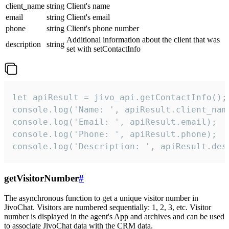
client_name
string
Client's name
email
string
Client's email
phone
string
Client's phone number
Additional information about the client that was
description
string
set with setContactInfo
let apiResult = jivo_api.getContactInfo();

console.log('Name: ', apiResult.client_name
console.log('Email: ', apiResult.email);

console.log('Phone: ', apiResult.phone);

console.log('Description: ', apiResult.des
getVisitorNumber
#
The asynchronous function to get a unique visitor number in
JivoChat. Visitors are numbered sequentially: 1, 2, 3, etc. Visitor
number is displayed in the agent's App and archives and can be used
to associate JivoChat data with the CRM data.