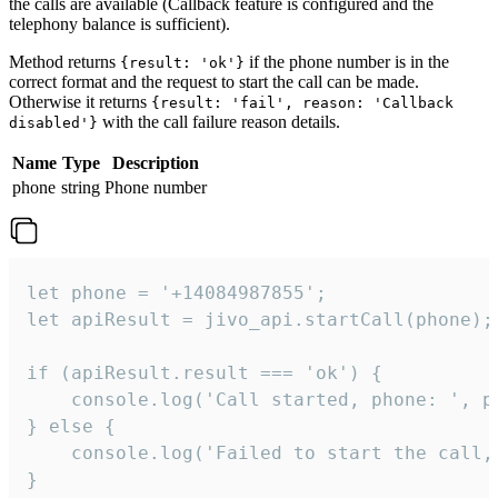
the calls are available (Callback feature is configured and the
telephony balance is sufficient).
Method returns
if the phone number is in the
{result: 'ok'}
correct format and the request to start the call can be made.
Otherwise it returns
{result: 'fail', reason: 'Callback
with the call failure reason details.
disabled'}
Name
Type
Description
phone
string
Phone number
let phone = '+14084987855';

let apiResult = jivo_api.startCall(phone);

if (apiResult.result === 'ok') {

    console.log('Call started, phone: ', ph
} else {

    console.log('Failed to start the call,
}