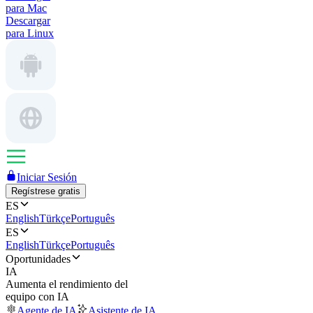
para Mac
Descargar
para Linux
Iniciar Sesión
Regístrese gratis
ES
English
Türkçe
Português
ES
English
Türkçe
Português
Oportunidades
IA
Aumenta el rendimiento del
equipo con IA
Agente de IA
Asistente de IA