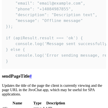
    "email": "email@example.com",

    "phone": "+14084987855",

    "description": "Description text",

    "message": "Offline message"

});

if (apiResult.result === 'ok') {

    console.log('Message sent successfully'
} else {

    console.log('Error sending message, rea
}
sendPageTitle
#
Updates the title of the page the client is currently viewing and the
page URL in the JivoChat app, which may be useful for SPA
applications.
Name
Type
Description