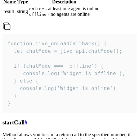
Name
Type
Description
- at least one agent is online
online
result
string
- no agents are online
offline
function jivo_onLoadCallback() {

  let chatMode = jivo_api.chatMode();

  if (chatMode === 'offline') {

     console.log("Widget is offline");

  } else {

    console.log('Widget is online')

  }

}
startCall
#
Method allows you to start a return call to the specified number, if