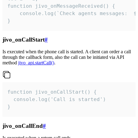
function jivo_onMessageReceived() {

	console.log(`Check agents messages:  ${i++}`)

}
jivo_onCallStart
#
Is executed when the phone call is started. A client can order a call
through the callback form, also the call can be initiated via API
method
jivo_api.startCall()
.
function jivo_onCallStart() {

  console.log('Call is started')

}
jivo_onCallEnd
#
Is executed when a return call ends.