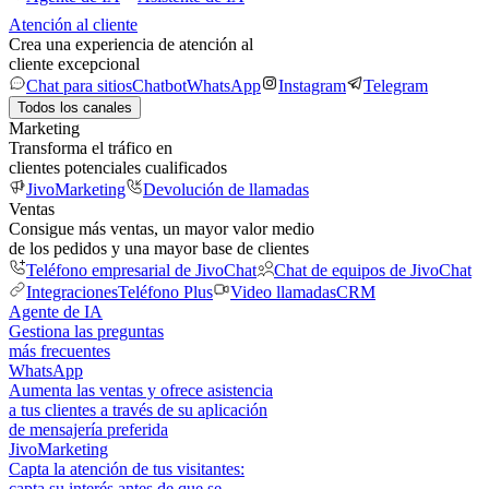
Atención al cliente
Crea una experiencia de atención al
cliente excepcional
Chat para sitios
Chatbot
WhatsApp
Instagram
Telegram
Todos los canales
Marketing
Transforma el tráfico en
clientes potenciales cualificados
JivoMarketing
Devolución de llamadas
Ventas
Consigue más ventas, un mayor valor medio
de los pedidos y una mayor base de clientes
Teléfono empresarial de JivoChat
Chat de equipos de JivoChat
Integraciones
Teléfono Plus
Video llamadas
CRM
Agente de IA
Gestiona las preguntas
más frecuentes
WhatsApp
Aumenta las ventas y ofrece asistencia
a tus clientes a través de su aplicación
de mensajería preferida
JivoMarketing
Capta la atención de tus visitantes:
capta su interés antes de que se