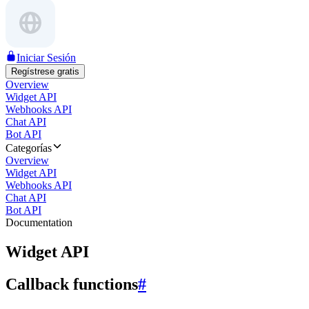
Iniciar Sesión
Regístrese gratis
Overview
Widget API
Webhooks API
Chat API
Bot API
Categorías
Overview
Widget API
Webhooks API
Chat API
Bot API
Documentation
Widget API
Callback functions
#