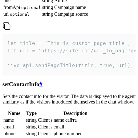
title
string
Ad ID
fromApi
string
Campaign name
optional
url
string
Campaign source
optional
let title = 'This is custom page title';

let url = 'https://site.com/url_to_page?q=p
jivo_api.sendPageTitle(title, true, url);
setContactInfo
#
Sets the contact info for the visitor. The data is displayed to the agent
similarly as if the visitors introduced themselves in the chat window.
Name
Type
Description
name
string
Client's name сайта
email
string
Client's email
phone
string
Client's phone number