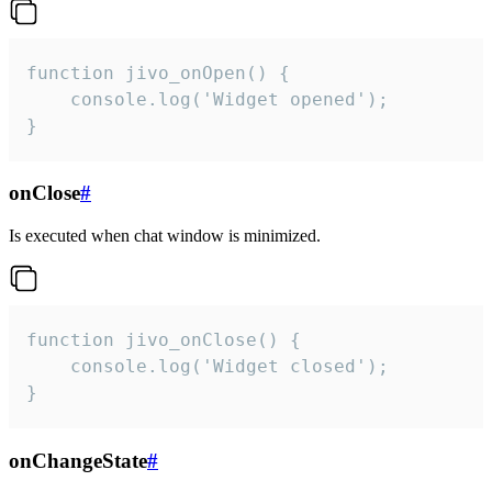
function jivo_onOpen() {

    console.log('Widget opened');

}
onClose
#
Is executed when chat window is minimized.
function jivo_onClose() {

    console.log('Widget closed');

}
onChangeState
#