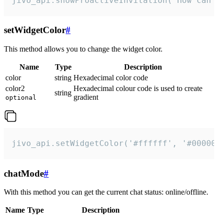
jivo_api.showProactiveInvitation("How can 
setWidgetColor
#
This method allows you to change the widget color.
Name
Type
Description
color
string
Hexadecimal color code
color2
Hexadecimal colour code is used to create
string
gradient
optional
jivo_api.setWidgetColor('#ffffff', '#00000
chatMode
#
With this method you can get the current chat status: online/offline.
Name
Type
Description