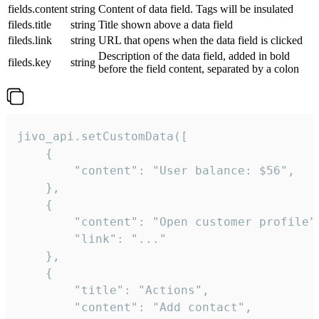
fields.content
string
Content of data field. Tags will be insulated
fileds.title
string
Title shown above a data field
fileds.link
string
URL that opens when the data field is clicked
Description of the data field, added in bold
fileds.key
string
before the field content, separated by a colon
jivo_api.setCustomData([

    {

        "content": "User balance: $56",

    },

    {

        "content": "Open customer profile",
        "link": "..."

    },

    {

        "title": "Actions",

        "content": "Add contact",
