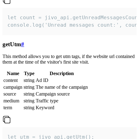
let count = jivo_api.getUnreadMessagesCount
console.log('Unread messages count:', coun
getUtm
#
This method allows you to get utm tags, if the website url contained
them at the time of the visitor's first site visit.
Name
Type
Description
content
string
Ad ID
campaign
string
The name of the campaign
source
string
Campaign source
medium
string
Traffic type
term
string
Keyword
let utm = jivo_api.getUtm();
