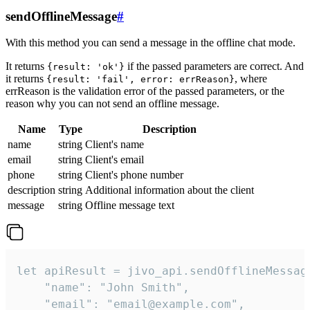
sendOfflineMessage
#
With this method you can send a message in the offline chat mode.
It returns
if the passed parameters are correct. And
{result: 'ok'}
it returns
, where
{result: 'fail', error: errReason}
errReason is the validation error of the passed parameters, or the
reason why you can not send an offline message.
Name
Type
Description
name
string
Client's name
email
string
Client's email
phone
string
Client's phone number
description
string
Additional information about the client
message
string
Offline message text
let apiResult = jivo_api.sendOfflineMessage
    "name": "John Smith",

    "email": "email@example.com",
