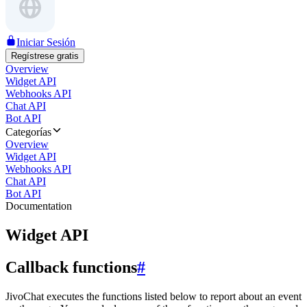
Iniciar Sesión
Regístrese gratis
Overview
Widget API
Webhooks API
Chat API
Bot API
Categorías
Overview
Widget API
Webhooks API
Chat API
Bot API
Documentation
Widget API
Callback functions
#
JivoChat executes the functions listed below to report about an event