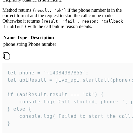
Method returns
if the phone number is in the
{result: 'ok'}
correct format and the request to start the call can be made.
Otherwise it returns
{result: 'fail', reason: 'Callback
with the call failure reason details.
disabled'}
Name
Type
Description
phone
string
Phone number
let phone = '+14084987855';

let apiResult = jivo_api.startCall(phone);

if (apiResult.result === 'ok') {

    console.log('Call started, phone: ', ph
} else {

    console.log('Failed to start the call,
}