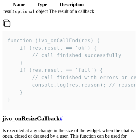
Name
Type
Description
result
object
The result of a callback
optional
function jivo_onCallEnd(res) {

    if (res.result == 'ok') {

        // call finished successfully

    }

    if (res.result == 'fail') {

        // call finished with errors or can
        console.log(res.reason); // reason 
    }

}
jivo_onResizeCallback
#
Is executed at any change in the size of the widget: when the chat is
open, closed or dragged by a user. This function can be used for