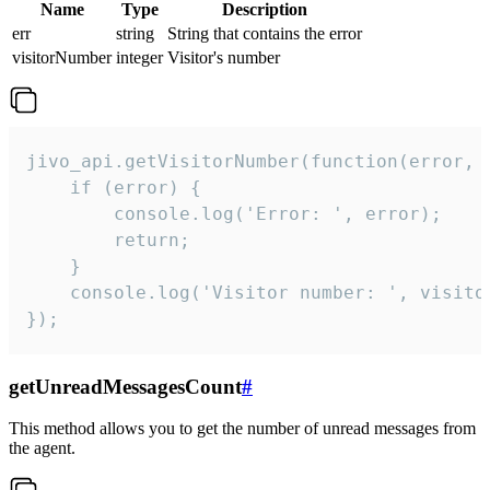
Name
Type
Description
err
string
String that contains the error
visitorNumber
integer
Visitor's number
jivo_api.getVisitorNumber(function(error, v
    if (error) {

        console.log('Error: ', error);

        return;

    }  

    console.log('Visitor number: ', visitor
});
getUnreadMessagesCount
#
This method allows you to get the number of unread messages from
the agent.