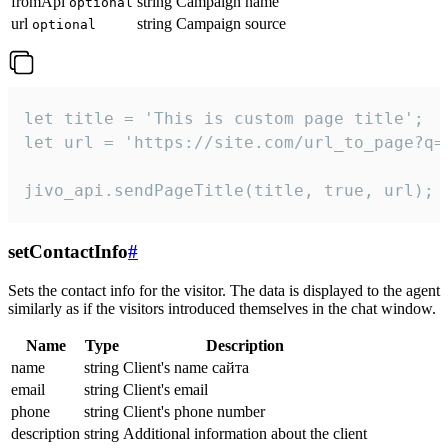
fromApi
string
Campaign name
optional
url
string
Campaign source
optional
let title = 'This is custom page title';

let url = 'https://site.com/url_to_page?q=p
jivo_api.sendPageTitle(title, true, url);
setContactInfo
#
Sets the contact info for the visitor. The data is displayed to the agent
similarly as if the visitors introduced themselves in the chat window.
Name
Type
Description
name
string
Client's name сайта
email
string
Client's email
phone
string
Client's phone number
description
string
Additional information about the client