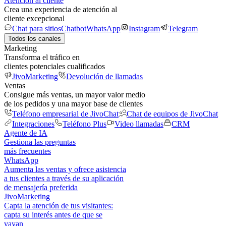
Atención al cliente
Crea una experiencia de atención al
cliente excepcional
Chat para sitios
Chatbot
WhatsApp
Instagram
Telegram
Todos los canales
Marketing
Transforma el tráfico en
clientes potenciales cualificados
JivoMarketing
Devolución de llamadas
Ventas
Consigue más ventas, un mayor valor medio
de los pedidos y una mayor base de clientes
Teléfono empresarial de JivoChat
Chat de equipos de JivoChat
Integraciones
Teléfono Plus
Video llamadas
CRM
Agente de IA
Gestiona las preguntas
más frecuentes
WhatsApp
Aumenta las ventas y ofrece asistencia
a tus clientes a través de su aplicación
de mensajería preferida
JivoMarketing
Capta la atención de tus visitantes:
capta su interés antes de que se
vayan