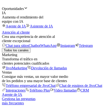
Oportunidades
IA
Aumenta el rendimiento del
equipo con IA
Agente de IA
Asistente de IA
Atención al cliente
Crea una experiencia de atención al
cliente excepcional
Chat para sitios
Chatbot
WhatsApp
Instagram
Telegram
Todos los canales
Marketing
Transforma el tráfico en
clientes potenciales cualificados
JivoMarketing
Devolución de llamadas
Ventas
Consigue más ventas, un mayor valor medio
de los pedidos y una mayor base de clientes
Teléfono empresarial de JivoChat
Chat de equipos de JivoChat
Integraciones
Teléfono Plus
Video llamadas
CRM
Agente de IA
Gestiona las preguntas
más frecuentes